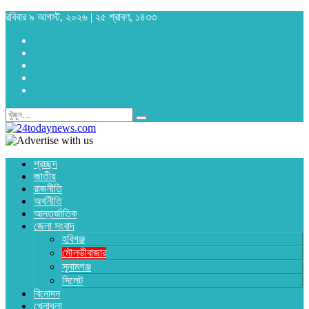
রবিবার ৯ আগস্ট, ২০২৬ | ২৫ শ্রাবণ, ১৪৩৩
প্রচ্ছদ
জাতীয়
রাজনীতি
অর্থনীতি
আন্তর্জাতিক
জেলা সংবাদ
হবিগঞ্জ
মৌলভীবাজার
সুনামগঞ্জ
সিলেট
বিনোদন
খেলাধুলা