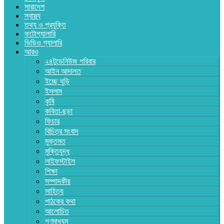
সারাদেশ
স্বাস্থ্য
তথ্য ও প্রযুক্তি
ফটোগ্যালারি
ভিডিও গ্যালারি
আরও
২৪টুডেনিউজ পরিবার
আইন আদালত
ইচ্ছে ঘুড়ি
ইসলাম
কৃষি
কবিতা-ছড়া
ফিচার
বিচিত্র সংবাদ
মুক্তমত
মুক্তিযুদ্ধ
লাইফস্টাইল
শিক্ষা
সম্পাদকীয়
সাহিত্য
পাঠকের কথা
আলোচিত
গণমাধ্যম