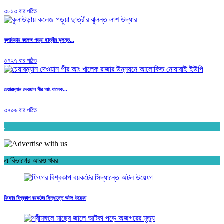
৩৮১৩ বার পঠিত
কুলাউড়ায় কলেজ পড়ুয়া ছাত্রীর ঝুলন্ত...
৩৭২৭ বার পঠিত
চেয়ারম্যান দেওয়ান পীর আং খালেক...
৩৭০৬ বার পঠিত
.
এ বিভাগের আরও খবর
ফিফার বিশ্বকাপ বয়কটের সিদ্ধান্তে অটল উয়েফা