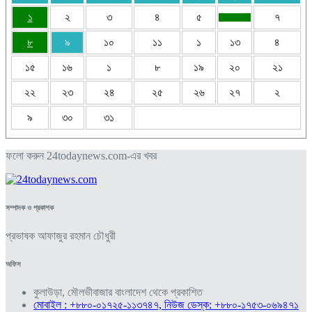
১
২
৩
৪
৫
৭
৮
৯
১০
১১
১
১৩
৪
১৫
১৬
১
৮
১৯
২০
২১
২২
২৩
২৪
২৫
২৬
২৭
২
৯
৩০
৩১
ফলো করুন 24todaynews.com-এর খবর
সম্পাদক ও প্রকাশক
প্রভাষক আফাজুর রহমান চৌধুরী
অফিস
কুলাউড়া, মৌলভীবাজার বাংলাদেশ থেকে প্রকাশিত
মোবাইল : +৮৮০-০১৭২৫-১১৩৭৪৭, নিউজ ডেস্ক: +৮৮০-১৭৫৩-০৬৯৪৭১