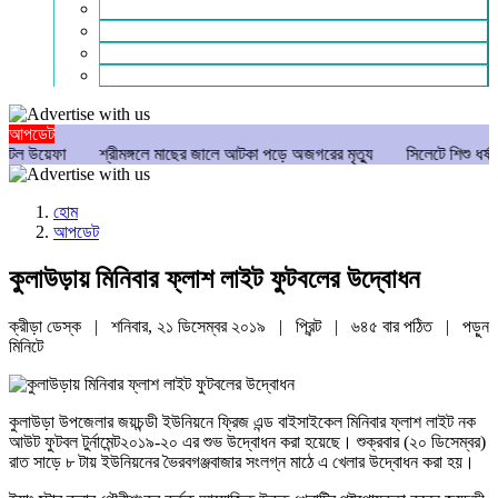
গণমাধ্যম
বিশেষ সংবাদ
সংগঠন
মুক্তমত
আপডেট
ফা
শ্রীমঙ্গলে মাছের জালে আটকা পড়ে অজগরের মৃত্যু
সিলেটে শিশু ধর্ষণচেষ্টা ও হ
হোম
আপডেট
কুলাউড়ায় মিনিবার ফ্লাশ লাইট ফুটবলের উদ্বোধন
ক্রীড়া ডেস্ক | শনিবার, ২১ ডিসেম্বর ২০১৯ |
প্রিন্ট
|
৬৪৫ বার পঠিত
| পড়ুন
মিনিটে
কুলাউড়া উপজেলার জয়চন্ডী ইউনিয়নে ফ্রিজ এন্ড বাইসাইকেল মিনিবার ফ্লাশ লাইট নক
আউট ফুটবল টুর্নামেন্ট২০১৯-২০ এর শুভ উদ্বোধন করা হয়েছে। শুক্রবার (২০ ডিসেম্বর)
রাত সাড়ে ৮ টায় ইউনিয়নের ভৈরবগঞ্জবাজার সংলগ্ন মাঠে এ খেলার উদ্বোধন করা হয়।