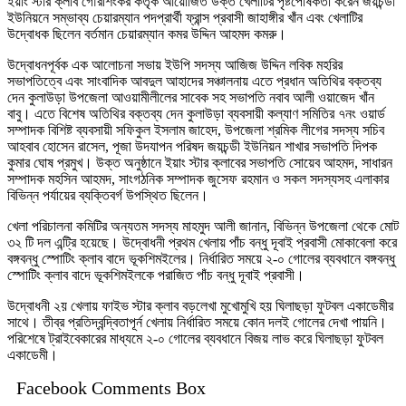
ইয়াং স্টার ক্লাব গৌরীশংকর কর্তৃক আয়োজিত উক্ত খেলাটির পৃষ্টপোষকতা করেন জয়চন্ডী
ইউনিয়নে সম্ভাব্য চেয়ারম্যান পদপ্রার্থী ফ্রান্স প্রবাসী জাহাঙ্গীর খাঁন এবং খেলাটির
উদ্বোধক ছিলেন বর্তমান চেয়ারম্যান কমর উদ্দিন আহমদ কমরু।
উদ্বোধনপূর্বক এক আলোচনা সভায় ইউপি সদস্য আজিজ উদ্দিন লবিক মহরির
সভাপতিত্বে এবং সাংবাদিক আবদুল আহাদের সঞ্চালনায় এতে প্রধান অতিথির বক্তব্য
দেন কুলাউড়া উপজেলা আওয়ামীলীলের সাবেক সহ সভাপতি নবাব আলী ওয়াজেদ খাঁন
বাবু। এতে বিশেষ অতিথির বক্তব্য দেন কুলাউড়া ব্যবসায়ী কল্যাণ সমিতির ৭নং ওয়ার্ড
সম্পাদক বিশিষ্ট ব্যবসায়ী সফিকুল ইসলাম জাহেদ, উপজেলা শ্রমিক লীগের সদস্য সচিব
আহবাব হোসেন রাসেল, পূজা উদযাপন পরিষদ জয়চন্ডী ইউনিয়ন শাখার সভাপতি দিপক
কুমার ঘোষ প্রমুখ। উক্ত অনুষ্ঠানে ইয়াং স্টার ক্লাবের সভাপতি সোয়েব আহমদ, সাধারন
সম্পাদক মহসিন আহমদ, সাংগঠনিক সম্পাদক জুসেফ রহমান ও সকল সদস্যসহ এলাকার
বিভিন্ন পর্যায়ের ব্যক্তিবর্গ উপস্থিত ছিলেন।
খেলা পরিচালনা কমিটির অন্যতম সদস্য মাহমুদ আলী জানান, বিভিন্ন উপজেলা থেকে মোট
৩২ টি দল এন্ট্রি হয়েছে। উদ্বোধনী প্রথম খেলায় পাঁচ বন্ধু দূবাই প্রবাসী মোকাবেলা করে
বঙ্গবন্ধু স্পোটিং ক্লাব বাদে ভূকশিমইলের। নির্ধারিত সময়ে ২-০ গোলের ব্যবধানে বঙ্গবন্ধু
স্পোটিং ক্লাব বাদে ভূকশিমইলকে পরাজিত পাঁচ বন্ধু দূবাই প্রবাসী।
উদ্বোধনী ২য় খেলায় ফাইভ স্টার ক্লাব বড়লেখা মুখোমুখি হয় ঘিলাছড়া ফুটবল একাডেমীর
সাথে। তীব্র প্রতিদ্বন্দ্বিতাপূর্ন খেলায় নির্ধারিত সময়ে কোন দলই গোলের দেখা পায়নি।
পরিশেষে ট্রাইবেকারের মাধ্যমে ২-০ গোলের ব্যবধানে বিজয় লাভ করে ঘিলাছড়া ফুটবল
একাডেমী।
Facebook Comments Box