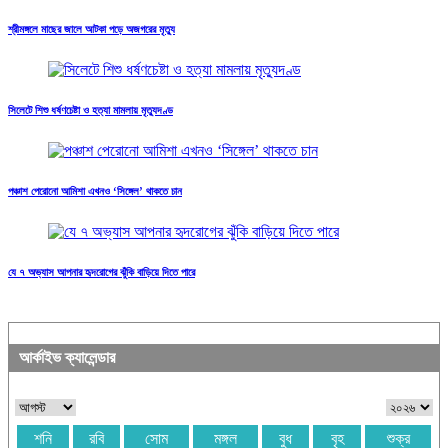
শ্রীমঙ্গলে মাছের জালে আটকা পড়ে অজগরের মৃত্যু
সিলেটে শিশু ধর্ষণচেষ্টা ও হত্যা মামলায় মৃত্যুদণ্ড
পঞ্চাশ পেরোনো আমিশা এখনও ‘সিঙ্গেল’ থাকতে চান
যে ৭ অভ্যাস আপনার হৃদরোগের ঝুঁকি বাড়িয়ে দিতে পারে
আর্কাইভ ক্যালেন্ডার
শনি
রবি
সোম
মঙ্গল
বুধ
বৃহ
শুক্র