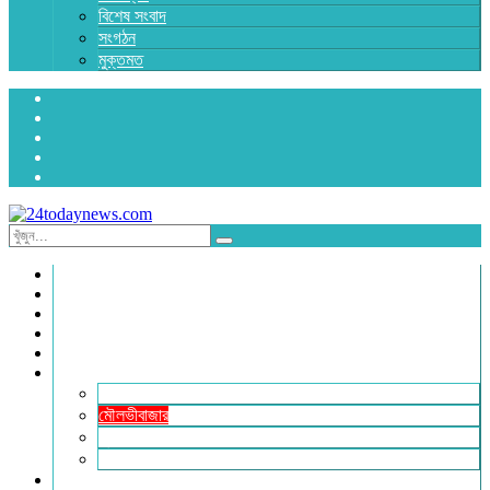
বিশেষ সংবাদ
সংগঠন
মুক্তমত
প্রচ্ছদ
জাতীয়
রাজনীতি
অর্থনীতি
আন্তর্জাতিক
জেলা সংবাদ
হবিগঞ্জ
মৌলভীবাজার
সুনামগঞ্জ
সিলেট
বিনোদন