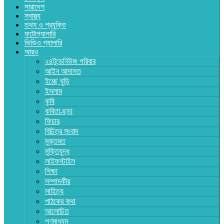
সারাদেশ
স্বাস্থ্য
তথ্য ও প্রযুক্তি
ফটোগ্যালারি
ভিডিও গ্যালারি
আরও
২৪টুডেনিউজ পরিবার
আইন আদালত
ইচ্ছে ঘুড়ি
ইসলাম
কৃষি
কবিতা-ছড়া
ফিচার
বিচিত্র সংবাদ
মুক্তমত
মুক্তিযুদ্ধ
লাইফস্টাইল
শিক্ষা
সম্পাদকীয়
সাহিত্য
পাঠকের কথা
আলোচিত
গণমাধ্যম