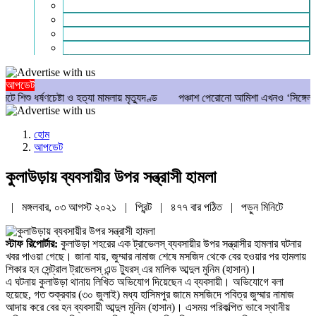
গণমাধ্যম
বিশেষ সংবাদ
সংগঠন
মুক্তমত
আপডেট
্ষণচেষ্টা ও হত্যা মামলায় মৃত্যুদণ্ড
পঞ্চাশ পেরোনো আমিশা এখনও ‘সিঙ্গেল’ থাকতে চা
হোম
আপডেট
কুলাউড়ায় ব্যবসায়ীর উপর সন্ত্রাসী হামলা
| মঙ্গলবার, ০৩ আগস্ট ২০২১ |
প্রিন্ট
|
৪৭৭ বার পঠিত
| পড়ুন
মিনিটে
স্টাফ রিপোর্টার:
কুলাউড়া শহরের এক ট্রাভেলস্ ব্যবসায়ীর উপর সন্ত্রাসীর হামলার ঘটনার
খবর পাওয়া গেছে। জানা যায়, জুম্মার নামাজ শেষে মসজিদ থেকে বের হওয়ার পর হামলায়
শিকার হন সেন্ট্রাল ট্রাভেলস্ এন্ড ট্যুরস্ এর মালিক আব্দুল মুনিম (হাসান)।
এ ঘটনায় কুলাউড়া থানায় লিখিত অভিযোগ দিয়েছেন এ ব্যবসায়ী। অভিযোগে বলা
হয়েছে, গত শুক্রবার (৩০ জুলাই) মধ্য হাসিমপুর জামে মসজিদে পবিত্র জুম্মার নামাজ
আদায় করে বের হন ব্যবসায়ী আব্দুল মুনিম (হাসান)। এসময় পরিকল্পিত ভাবে স্থানীয়