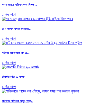
পঞ্চাশ পেরোনো আমিশা এখনও ‘সিঙ্গেল’...
১ দিন আগে
যে ৭ অভ্যাস আপনার হৃদরোগের...
১ দিন আগে
সচিবালয় ঘেরাও করতে গেল ১১...
১ দিন আগে
রাষ্ট্রপতি নির্বাচন ২০ আগস্ট
১ দিন আগে
মানিকগঞ্জে পাটের ভরা মৌসুম, ব্যস্ত...