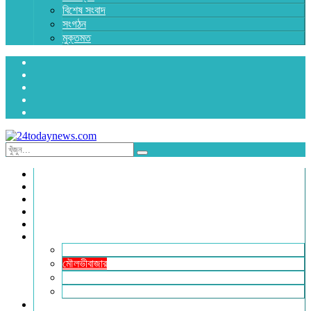
বিশেষ সংবাদ
সংগঠন
মুক্তমত
প্রচ্ছদ
জাতীয়
রাজনীতি
অর্থনীতি
আন্তর্জাতিক
জেলা সংবাদ
হবিগঞ্জ
মৌলভীবাজার
সুনামগঞ্জ
সিলেট
বিনোদন