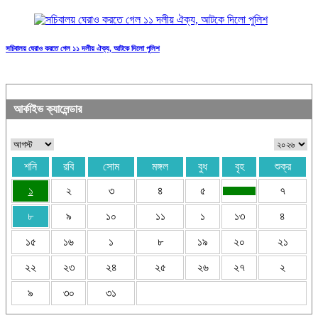
সচিবালয় ঘেরাও করতে গেল ১১ দলীয় ঐক্য, আটকে দিলো পুলিশ
আর্কাইভ ক্যালেন্ডার
শনি
রবি
সোম
মঙ্গল
বুধ
বৃহ
শুক্র
১
২
৩
৪
৫
৭
৮
৯
১০
১১
১
১৩
৪
১৫
১৬
১
৮
১৯
২০
২১
২২
২৩
২৪
২৫
২৬
২৭
২
৯
৩০
৩১