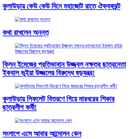
কুলাউড়ায় কেউ কেউ দিনে মহাজোট রাতে ঐক্যফ্রন্ট
কথা রাখলেন অনন্ত
ক্লিন ইমেজের প্রতিভাবান উজ্জ্বল নক্ষত্র ছাত্রনেতা
ইকবাল ভূইয়া উজ্জলের বিরুদ্ধে ষড়যন্ত্র!
কুলাউড়ায় লিফলেট বিতরণে গিয়ে মারধরের শিকার
ছাত্রলীগ কর্মী!
সংলাপে এসে আবার আন্দোলন কেন