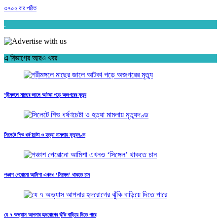
৩৭০২ বার পঠিত
.
এ বিভাগের আরও খবর
শ্রীমঙ্গলে মাছের জালে আটকা পড়ে অজগরের মৃত্যু
সিলেটে শিশু ধর্ষণচেষ্টা ও হত্যা মামলায় মৃত্যুদণ্ড
পঞ্চাশ পেরোনো আমিশা এখনও ‘সিঙ্গেল’ থাকতে চান
যে ৭ অভ্যাস আপনার হৃদরোগের ঝুঁকি বাড়িয়ে দিতে পারে