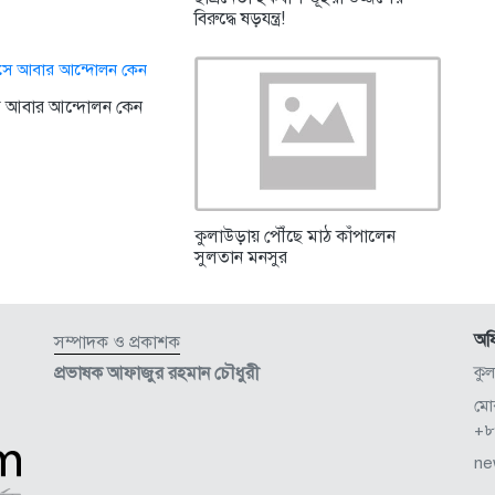
বিরুদ্ধে ষড়যন্ত্র!
 আবার আন্দোলন কেন
কুলাউড়ায় পৌঁছে মাঠ কাঁপালেন
সুলতান মনসুর
অফ
সম্পাদক ও প্রকাশক
প্রভাষক আফাজুর রহমান চৌধুরী
কু
মো
+৮
ne