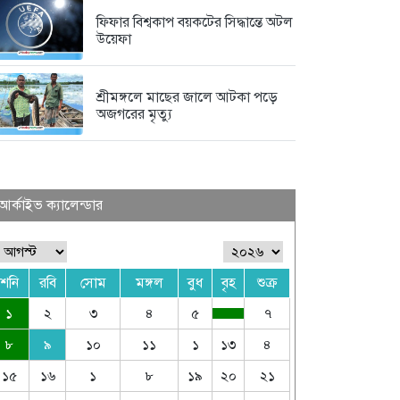
ফিফার বিশ্বকাপ বয়কটের সিদ্ধান্তে অটল
উয়েফা
শ্রীমঙ্গলে মাছের জালে আটকা পড়ে
অজগরের মৃত্যু
আর্কাইভ ক্যালেন্ডার
শনি
রবি
সোম
মঙ্গল
বুধ
বৃহ
শুক্র
১
২
৩
৪
৫
৭
৮
৯
১০
১১
১
১৩
৪
১৫
১৬
১
৮
১৯
২০
২১