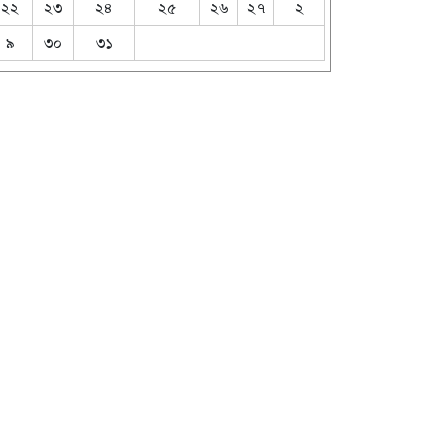
২২
২৩
২৪
২৫
২৬
২৭
২
৯
৩০
৩১