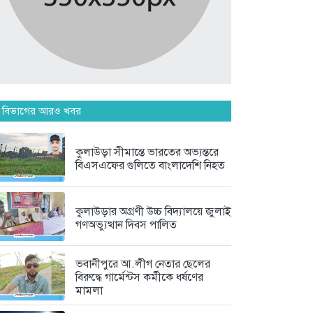
৩ দিন আগে
পঞ্চাশ পেরোনো আমিশা এখনও
‘সিঙ্গেল’...
৩ দিন আগে
 বিভাগের আরও খবর
যে ৭ অভ্যাস আপনার হৃদরোগের...
৩ দিন আগে
কুলাউড়া সীমান্তে ভারতের অভ্যন্তরে
বিএসএফের গুলিতে বাংলাদেশি নিহত
সচিবালয় ঘেরাও করতে গেল ১১...
৩ দিন আগে
কুলাউড়ার অগ্রণী উচ্চ বিদ্যালয়ে জুলাই
গণঅভ্যুত্থান দিবস পালিত
ভবানীপুরে আ.লীগ নেতার ছেলের
বিরুদ্ধে গার্মেন্টস কর্মীকে ধর্ষণের
মামলা