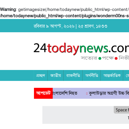
Warning
: getimagesize(/home/todaynew/public_html/wp-content/up
/home/todaynew/public_html/wp-content/plugins/wonderm00ns-s
রবিবার ৯ আগস্ট, ২০২৬ | ২৫ শ্রাবণ, ১৪৩৩
প্রচ্ছদ
জাতীয়
রাজনীতি
অর্থনীতি
আন্তর্জাতিক
জ
এসএফের গুলিতে বাংলাদেশি নিহত
আপডেট
কুলাউড়ার অগ্রণী উচ্চ বিদ্যালয়ে জুলাই