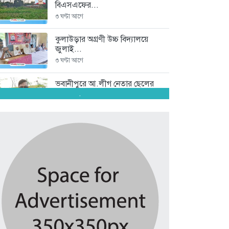
বিএসএফের...
৩ ঘণ্টা আগে
কুলাউড়ার অগ্রণী উচ্চ বিদ্যালয়ে
জুলাই...
৩ ঘণ্টা আগে
ভবানীপুরে আ.লীগ নেতার ছেলের
বিরুদ্ধে...
.
২১ ঘণ্টা আগে
ফিফার বিশ্বকাপ বয়কটের সিদ্ধান্তে
অটল...
৩ দিন আগে
শ্রীমঙ্গলে মাছের জালে আটকা পড়ে...
৩ দিন আগে
সিলেটে শিশু ধর্ষণচেষ্টা ও হত্যা...