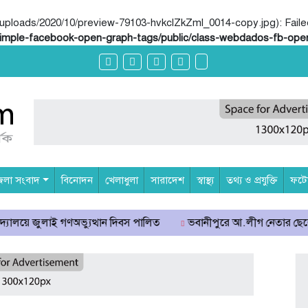
loads/2020/10/preview-79103-hvkclZkZml_0014-copy.jpg): Failed t
imple-facebook-open-graph-tags/public/class-webdados-fb-open
েলা সংবাদ
বিনোদন
খেলাধুলা
সারাদেশ
স্বাস্থ্য
তথ্য ও প্রযুক্তি
ফটোগ
 গণঅভ্যুত্থান দিবস পালিত
ভবানীপুরে আ.লীগ নেতার ছেলের বিরুদ্ধে গার্মে