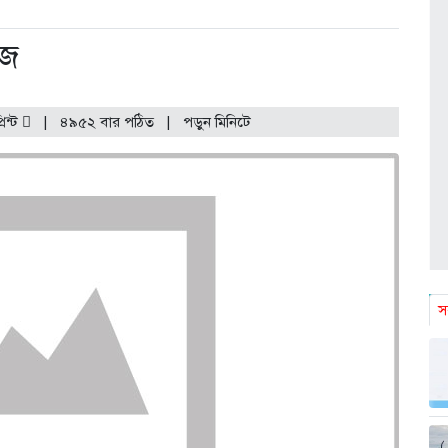
ঁজ
্রিন্ট
|
৪৯৫২ বার পঠিত
| পড়ুন
মিনিটে
স