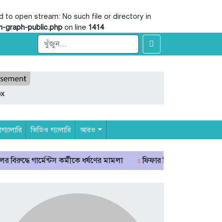
o open stream: No such file or directory in
-graph-public.php
on line
1414
্যালারি
ভিডিও গ্যালারি
আরও
ন্টস কর্মীকে ধর্ষণের মামলা
ফিফার বিশ্বকাপ বয়কটের সিদ্ধান্তে অটল উয়