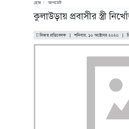
হোম
আপডেট
কুলাউড়ায় প্রবাসীর স্ত্রী নিখো
নিজস্ব প্রতিবেদক | শনিবার, ১০ অক্টোবর ২০২০ |
প