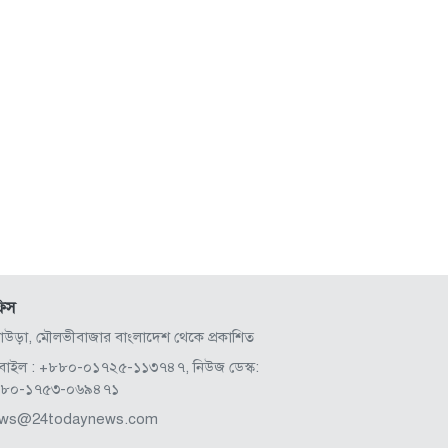
িস
লাউড়া, মৌলভীবাজার বাংলাদেশ থেকে প্রকাশিত
বাইল : +৮৮০-০১৭২৫-১১৩৭৪৭, নিউজ ডেস্ক:
৮০-১৭৫৩-০৬৯৪৭১
ws@24todaynews.com