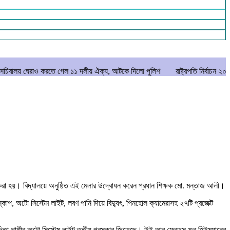
 করতে গেল ১১ দলীয় ঐক্য, আটকে দিলো পুলিশ
রাষ্ট্রপতি নির্বাচন ২০ আগস্ট
মানি
জন করা হয়। বিদ্যালয়ে অনুষ্ঠিত এই মেলার উদ্বোধন করেন প্রধান শিক্ষক মো. মন্তাজ আলী।
স্কোপ, অটো সিস্টেম লাইট, লবণ পানি দিয়ে বিদ্যুৎ, পিনহোল ক্যামেরাসহ ২৭টি প্রজেক্ট
ী নন্দিতা পাশীর অটো সিস্টেম লাইট তৃতীয় পুরস্কার জিতেছে। উই আর ফ্রেন্ডস্ ফর হিউম্যানের