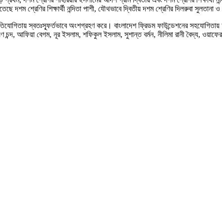
েছে দশম শ্রেণির শিক্ষার্থী নন্দিতা পাশী, যৌথভাবে দ্বিতীয় দশম শ্রেণির দিলরুবা সুলতানা ও
জ প্রতিযোগিতায় স্বতঃস্ফূর্তভাবে অংশগ্রহণ করে। বাংলাদেশ ফ্রিডম ফাউন্ডেশনের সহযোগিতায় অনু
ণ চন্দ, আফিয়া বেগম, নূর ইসলাম, শফিকুল ইসলাম, সুশান্ত বর্মন, নীলিমা রানী বৈদ্য, ওয়