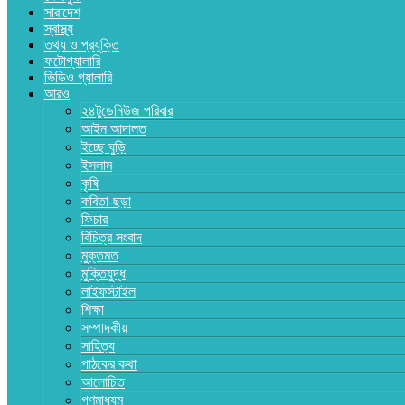
সারাদেশ
স্বাস্থ্য
তথ্য ও প্রযুক্তি
ফটোগ্যালারি
ভিডিও গ্যালারি
আরও
২৪টুডেনিউজ পরিবার
আইন আদালত
ইচ্ছে ঘুড়ি
ইসলাম
কৃষি
কবিতা-ছড়া
ফিচার
বিচিত্র সংবাদ
মুক্তমত
মুক্তিযুদ্ধ
লাইফস্টাইল
শিক্ষা
সম্পাদকীয়
সাহিত্য
পাঠকের কথা
আলোচিত
গণমাধ্যম