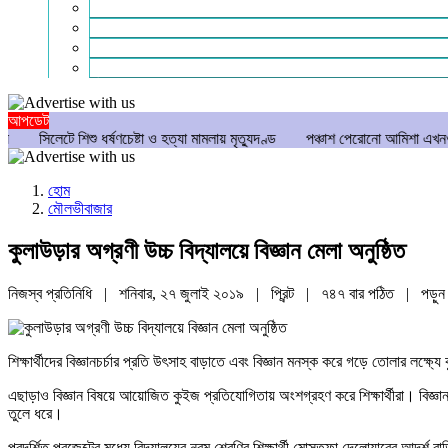
গণমাধ্যম
বিশেষ সংবাদ
সংগঠন
মুক্তমত
আপডেট
শু ধর্ষণচেষ্টা ও হত্যা মামলায় মৃত্যুদণ্ড
পঞ্চাশ পেরোনো আমিশা এখনও ‘সিঙ্গেল’ থাকত
হোম
মৌলভীবাজার
কুলাউড়ার অগ্রণী উচ্চ বিদ্যালয়ে বিজ্ঞান মেলা অনুষ্ঠিত
নিজস্ব প্রতিনিধি | শনিবার, ২৭ জুলাই ২০১৯ |
প্রিন্ট
|
৭৪৭ বার পঠিত
| পড়ু
শিক্ষার্থীদের বিজ্ঞানচর্চার প্রতি উৎসাহ বাড়াতে এবং বিজ্ঞান মনস্ক করে গড়ে তোলার লক
এছাড়াও বিজ্ঞান বিষয়ে আয়োজিত কুইজ প্রতিযোগিতায় অংশগ্রহণ করে শিক্ষার্থীরা। বিজ্ঞান মে
তুলে ধরে।
প্রদর্শিত প্রজেক্টের মধ্যে বিদ্যালয়ের নবম শ্রেণির শিক্ষার্থী মোস্তফা দেলোয়ারের আদর্শ