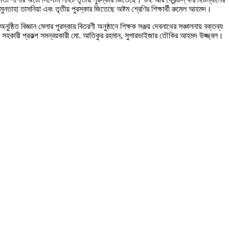
 মুনতাহা তাসনিয়া এবং তৃতীয় পুরস্কার জিতেছে অষ্টম শ্রেণির শিক্ষার্থী রুমেল আহমদ।
ষ্ঠিত বিজ্ঞান মেলার পুরস্কার বিতরণী অনুষ্ঠানে শিক্ষক সঞ্জয় দেবনাথের সঞ্চালনায় বক্তব্য
াফের সহকারী প্রকল্প সমন্বয়কারী মো. আতিকুর রহমান, সুপারভাইজার তৌকির আহমদ উজ্জ্বল।