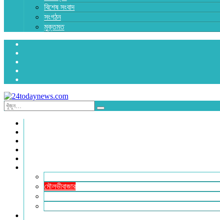
বিশেষ সংবাদ
সংগঠন
মুক্তমত
প্রচ্ছদ
জাতীয়
রাজনীতি
অর্থনীতি
আন্তর্জাতিক
জেলা সংবাদ
হবিগঞ্জ
মৌলভীবাজার
সুনামগঞ্জ
সিলেট
বিনোদন