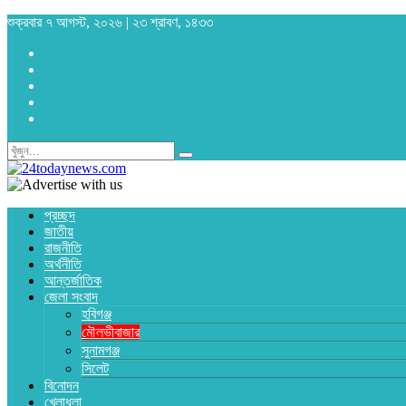
শুক্রবার ৭ আগস্ট, ২০২৬ | ২৩ শ্রাবণ, ১৪৩৩
প্রচ্ছদ
জাতীয়
রাজনীতি
অর্থনীতি
আন্তর্জাতিক
জেলা সংবাদ
হবিগঞ্জ
মৌলভীবাজার
সুনামগঞ্জ
সিলেট
বিনোদন
খেলাধুলা