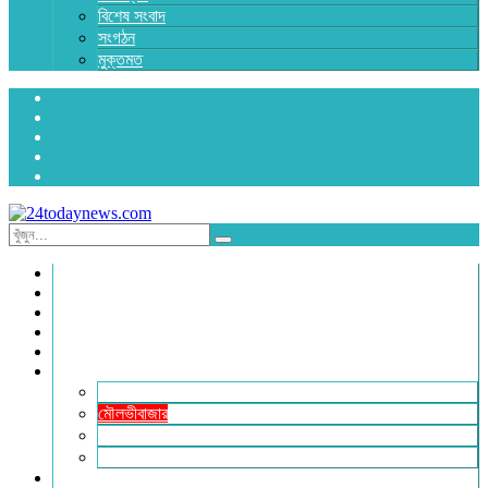
বিশেষ সংবাদ
সংগঠন
মুক্তমত
প্রচ্ছদ
জাতীয়
রাজনীতি
অর্থনীতি
আন্তর্জাতিক
জেলা সংবাদ
হবিগঞ্জ
মৌলভীবাজার
সুনামগঞ্জ
সিলেট
বিনোদন