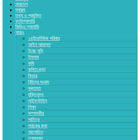
সারাদেশ
স্বাস্থ্য
তথ্য ও প্রযুক্তি
ফটোগ্যালারি
ভিডিও গ্যালারি
আরও
২৪টুডেনিউজ পরিবার
আইন আদালত
ইচ্ছে ঘুড়ি
ইসলাম
কৃষি
কবিতা-ছড়া
ফিচার
বিচিত্র সংবাদ
মুক্তমত
মুক্তিযুদ্ধ
লাইফস্টাইল
শিক্ষা
সম্পাদকীয়
সাহিত্য
পাঠকের কথা
আলোচিত
গণমাধ্যম