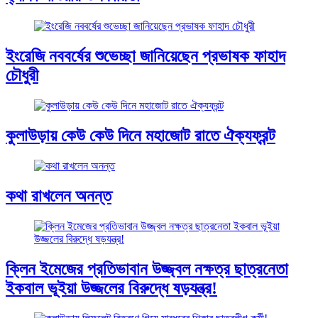
ইংরেজি নববর্ষের শুভেচ্ছা জানিয়েছেন প্রভাষক ফাহাদ
চৌধুরী
কুলাউড়ায় কেউ কেউ দিনে মহাজোট রাতে ঐক্যফ্রন্ট
কথা রাখলেন অনন্ত
ক্লিন ইমেজের প্রতিভাবান উজ্জ্বল নক্ষত্র ছাত্রনেতা
ইকবাল ভূইয়া উজ্জলের বিরুদ্ধে ষড়যন্ত্র!