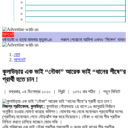
গণমাধ্যম
বিশেষ সংবাদ
সংগঠন
মুক্তমত
আপডেট
া ও হত্যা মামলায় মৃত্যুদণ্ড
পঞ্চাশ পেরোনো আমিশা এখনও ‘সিঙ্গেল’ থাকতে চান
য
হোম
আপডেট
কুলাউড়ায় এক ভাই “নৌকা” আরেক ভাই “ধানের শীষে”র
প্রার্থী হতে চান !
| শুক্রবার, ০৪ ডিসেম্বর ২০২০ |
প্রিন্ট
|
১৩৭২ বার পঠিত
| পড়ুন
মিনিটে
নিজস্ব প্রতিবেদক, কুলাউড়া∷
কুলাউড়া পৌরসভায় ২য় ধাপে ১৬ জানুয়ারি নির্বাচন
অনুষ্ঠিত হওয়ার ঘোষণা করেছে কমিশন। ঘোষণার পর থেকে মনোনয়ন প্রত্যাশীরা দলের
(প্রতীক) মনোনয়ন পেতে দৌড়ঝাঁপ শুরু করে দিয়েছেন। নৌকা ও ধানের শীষ প্রতীক
নিশ্চিত করতে চালিয়ে যাচ্ছেন জোর লবিং ।
একি পরিবারের এক ভাই নৌকা প্রতীক প্রত্যাশী ও অন্য ভাই ধানের শীষ প্রতীক