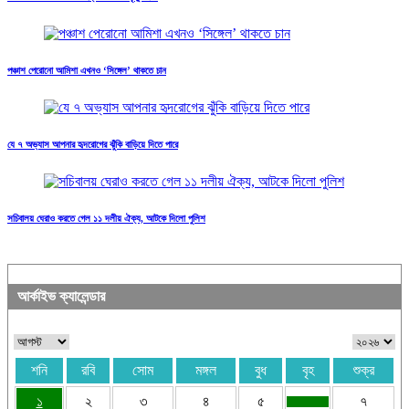
পঞ্চাশ পেরোনো আমিশা এখনও ‘সিঙ্গেল’ থাকতে চান
যে ৭ অভ্যাস আপনার হৃদরোগের ঝুঁকি বাড়িয়ে দিতে পারে
সচিবালয় ঘেরাও করতে গেল ১১ দলীয় ঐক্য, আটকে দিলো পুলিশ
আর্কাইভ ক্যালেন্ডার
শনি
রবি
সোম
মঙ্গল
বুধ
বৃহ
শুক্র
১
২
৩
৪
৫
৭