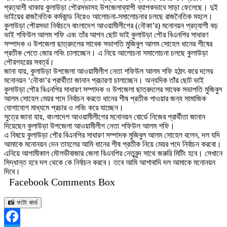
প্রত্যাশী থাকায় কুলাউড়া পৌরসভাসহ উপজেলাব্যাপী ব্যাপকভাবে সাড়া ফেলেছে। দুই
ভাইয়ের রাজনৈতিক কর্মকান্ড নিয়েও আলোচনা-সমালোচনার চলছে রাজনৈতিক মহলে।
কুলাউড়া পৌরসভা নির্বাচনে বাংলাদেশ আওয়ামীলীগের (নৌকা’র) মনোনয়ন প্রত্যাশী বড়
ভাই শফিউল আলম শফি এবং তাঁর আপন ছোট ভাই কুলাউড়া পৌর বিএনপির সাধারণ
সম্পাদক ও উপজেলা ছাত্রদলের সাবেক সভাপতি মুজিবুল আলম সোহেল ধানের শীষের
প্রতীক পেতে জোর লবিং চালাচ্ছেন। এ নিয়ে আলোচনা সমালোচনা চলছে কুলাউড়া
পৌরশহরের সবর্ত্র।
জানা যায়, কুলাউড়া উপজেলা আওয়ামীলীগ নেতা শফিউল আলম শফি হঠাৎ করে দলের
মনোনয়ন ‘নৌকা’র প্রার্থীতা জানান প্রচারণা চালাচ্ছেন। অন্যদিক তাঁর ছোট ভাই
কুলাউড়া পৌর বিএনপির সাধারণ সম্পাদক ও উপজেলা ছাত্রদলের সাবেক সভাপতি মুজিবুল
আলম সোহেল মেয়র পদে নির্বাচন করতে ধানের শীষ প্রতীক পাওয়ার জন্য সামাজিক
যোগাযোগ মাধ্যমে প্রচার ও লবিং করে যাচ্ছেন।
সুত্রে জানা যায়, বাংলাদেশ আওয়ামীলীগের মনোনয়ন বোর্ডে নিজের প্রার্থীতা জানান
দিয়েছেন কুলাউড়া উপজেলা আওয়ামীলীগ নেতা শফিউল আলম শফি।
এ বিষয়ে কুলাউড়া পৌর বিএনপির সাধারণ সম্পাদক মুজিবুল আলম সোহেল বলেন, দল যদি
আমাকে মনোনয়ন দেন তাহলের আমি ধানের শীষ প্রতীক নিয়ে মেয়র পদে নির্বাচন করবো।
এনিয়ে আগামীকাল মৌলভীবাজার জেলা বিএনপির নেতৃবৃন্দ সাথে জরুরি মিটিং হবে। সেখানে
সিদ্ধান্ত হবে দল থেকে কে নির্বাচন করবে। তবে আমি আশাবাদি দল আমাকে মনোনয়ন
দিবে।
Facebook Comments Box
📸 ফটো কার্ড