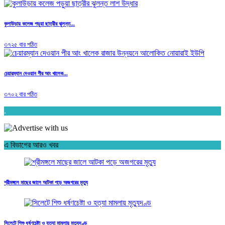
কুলাউড়ায় কলেজ পড়ুয়া ছাত্রীর ঝুলন্ত...
৩৭২৫ বার পঠিত
চেয়ারম্যান দেওয়ান পীর আং খালেক...
৩৭০২ বার পঠিত
.
এ বিভাগের আরও খবর
শ্রীমঙ্গলে মাছের জালে আটকা পড়ে অজগরের মৃত্যু
সিলেটে শিশু ধর্ষণচেষ্টা ও হত্যা মামলায় মৃত্যুদণ্ড