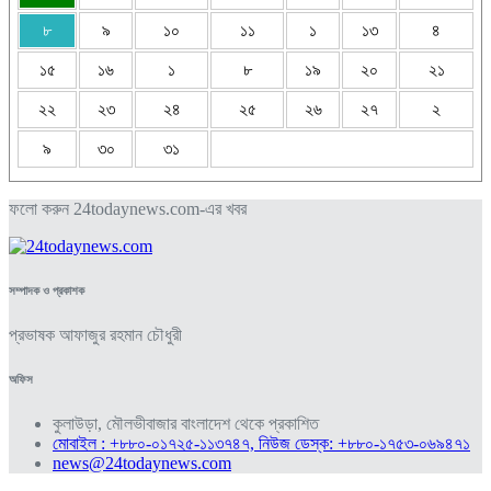
৮
৯
১০
১১
১
১৩
৪
১৫
১৬
১
৮
১৯
২০
২১
২২
২৩
২৪
২৫
২৬
২৭
২
৯
৩০
৩১
ফলো করুন 24todaynews.com-এর খবর
সম্পাদক ও প্রকাশক
প্রভাষক আফাজুর রহমান চৌধুরী
অফিস
কুলাউড়া, মৌলভীবাজার বাংলাদেশ থেকে প্রকাশিত
মোবাইল : +৮৮০-০১৭২৫-১১৩৭৪৭, নিউজ ডেস্ক: +৮৮০-১৭৫৩-০৬৯৪৭১
news@24todaynews.com