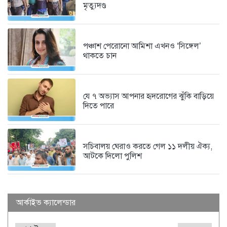
মৃত্যুদণ্ড
৬ দিন আগে
পঞ্চাশ পেরোনো আমিশা এখনও ‘সিঙ্গেল’
থাকতে চান
যে ৭ অভ্যাস আপনার হৃদরোগের ঝুঁকি বাড়িয়ে
দিতে পারে
সচিবালয় ঘেরাও করতে গেল ১১ দলীয় ঐক্য,
আটকে দিলো পুলিশ
আর্কাইভ ক্যালেন্ডার