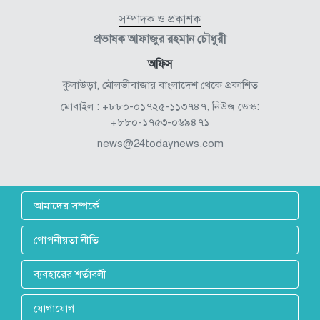
সম্পাদক ও প্রকাশক
প্রভাষক আফাজুর রহমান চৌধুরী
অফিস
কুলাউড়া, মৌলভীবাজার বাংলাদেশ থেকে প্রকাশিত
মোবাইল : +৮৮০-০১৭২৫-১১৩৭৪৭, নিউজ ডেস্ক:
+৮৮০-১৭৫৩-০৬৯৪৭১
news@24todaynews.com
আমাদের সম্পর্কে
গোপনীয়তা নীতি
ব্যবহারের শর্তাবলী
যোগাযোগ