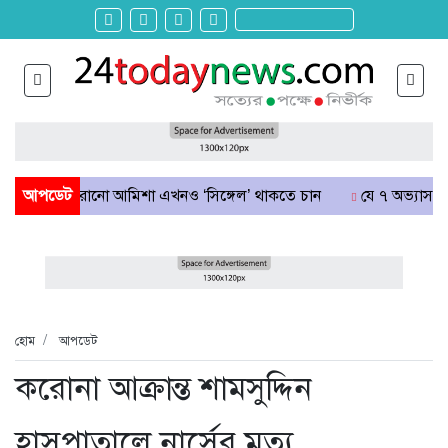
াশ পেরোনো আমিশা এখনও ‘সিঙ্গেল’ থাকতে চান
আপডেট
যে ৭ অভ্যাস আপনার হৃ
হোম
আপডেট
করোনা আক্রান্ত শামসুদ্দিন
হাসপাতালে নার্সের মৃত্যু