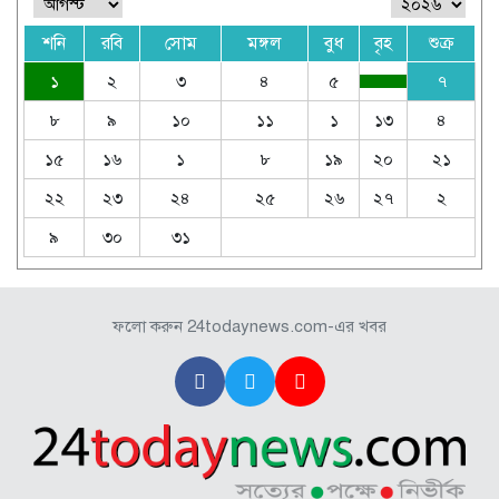
শনি
রবি
সোম
মঙ্গল
বুধ
বৃহ
শুক্র
১
২
৩
৪
৫
৭
৮
৯
১০
১১
১
১৩
৪
১৫
১৬
১
৮
১৯
২০
২১
২২
২৩
২৪
২৫
২৬
২৭
২
৯
৩০
৩১
ফলো করুন 24todaynews.com-এর খবর