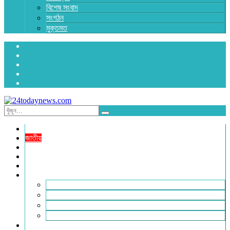
বিশেষ সংবাদ
সংগঠন
মুক্তমত
প্রচ্ছদ
জাতীয়
রাজনীতি
অর্থনীতি
আন্তর্জাতিক
জেলা সংবাদ
হবিগঞ্জ
মৌলভীবাজার
সুনামগঞ্জ
সিলেট
বিনোদন