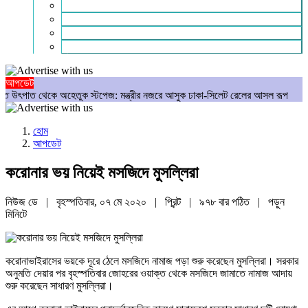
গণমাধ্যম
বিশেষ সংবাদ
সংগঠন
মুক্তমত
আপডেট
থেকে অহেতুক স্টপেজ: মন্ত্রীর নজরে আসুক ঢাকা-সিলেট রেলের আসল রূপ
আমার রক্ত
হোম
আপডেট
করোনার ভয় নিয়েই মসজিদে মুসল্লিরা
নিউজ ডে | বৃহস্পতিবার, ০৭ মে ২০২০ |
প্রিন্ট
|
৯৭৮ বার পঠিত
| পড়ুন
মিনিটে
করোনাভাইরাসের ভয়কে দূরে ঠেলে মসজিদে নামাজ পড়া শুরু করেছেন মুসল্লিরা। সরকার
অনুমতি দেয়ার পর বৃহস্পতিবার জোহরের ওয়াক্ত থেকে মসজিদে জামাতে নামাজ আদায়
শুরু করেছেন সাধারণ মুসল্লিরা।