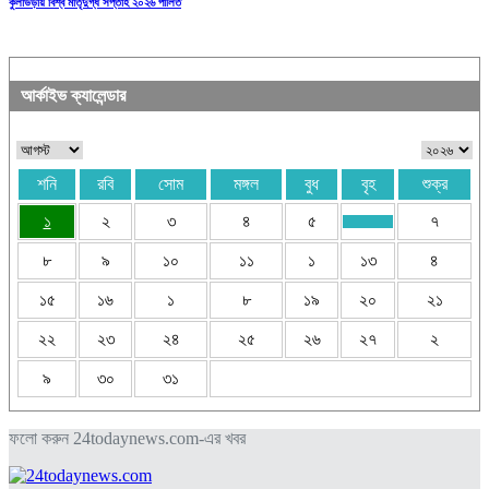
কুলাউড়ায় বিশ্ব মাতৃদুগ্ধ সপ্তাহ ২০২৬ পালিত
আর্কাইভ ক্যালেন্ডার
শনি
রবি
সোম
মঙ্গল
বুধ
বৃহ
শুক্র
১
২
৩
৪
৫
৭
৮
৯
১০
১১
১
১৩
৪
১৫
১৬
১
৮
১৯
২০
২১
২২
২৩
২৪
২৫
২৬
২৭
২
৯
৩০
৩১
ফলো করুন 24todaynews.com-এর খবর