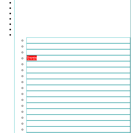
খেলাধুলা
সারাদেশ
স্বাস্থ্য
তথ্য ও প্রযুক্তি
ফটোগ্যালারি
ভিডিও গ্যালারি
আরও
২৪টুডেনিউজ পরিবার
আইন আদালত
ইচ্ছে ঘুড়ি
ইসলাম
কৃষি
কবিতা-ছড়া
ফিচার
বিচিত্র সংবাদ
মুক্তমত
মুক্তিযুদ্ধ
লাইফস্টাইল
শিক্ষা
সম্পাদকীয়
সাহিত্য
পাঠকের কথা
আলোচিত