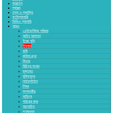
সারাদেশ
স্বাস্থ্য
তথ্য ও প্রযুক্তি
ফটোগ্যালারি
ভিডিও গ্যালারি
আরও
২৪টুডেনিউজ পরিবার
আইন আদালত
ইচ্ছে ঘুড়ি
ইসলাম
কৃষি
কবিতা-ছড়া
ফিচার
বিচিত্র সংবাদ
মুক্তমত
মুক্তিযুদ্ধ
লাইফস্টাইল
শিক্ষা
সম্পাদকীয়
সাহিত্য
পাঠকের কথা
আলোচিত
গণমাধ্যম