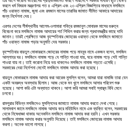
এর আগে করোনা ভাইরাসের প্রাদুর্ভাবজনিত কারণে সারাদেশে সরকার সাধারণ ছুটি ঘোষণা
করলে ধর্ম বিষয়ক মন্ত্রণালয় গত ৪ এপ্রিল এবং ২৩ এপ্রিল বিজ্ঞপ্তির মাধ্যমে মসজিদে
পাঁচ ওয়াক্ত নামাজ, জুমা এবং রমজান মাসের তারাবির জামাত সীমিত আকারে আদায়ের
জন্য নির্দেশনা দেয়।
এরপর দেশের শীর্ষস্থানীয় আলেম-ওলামারা পবিত্র রমজানুল মোবারক মাসের গুরুত্ব
বিবেচনা করে মসজিদে নামাজ আদায়ের শর্ত শিথিল করার জন্য প্রধানমন্ত্রীর কাছে দাবি
জানান। তারই প্রেক্ষিতে আজ বৃহস্পতিবার জোহরের ওয়াক্ত থেকে মসজিদে জামাতে
পাঁচ ওয়াক্ত নামাজ পড়ার অনুমতি দেয় সরকার।
বৃহস্পতিবার বায়তুল মোকাররমে জোহরের নামাজ পড়ে মাহবুব নামে একজন বলেন, মসজিদ
আল্লাহর ঘর। মসজিদে নামাজ পড়ে যে শান্তি পাওয়া যায়, ঘরে নামাজ পড়ে সেই শান্তি
পাওয়া যায় না। তাই করোনা নিয়ে ভয় থাকলেও মসজিদে নামাজ পড়তে এসেছি।
সরকারের দেয়া নির্দেশনা মেনেই মসজিদে নামাজ আদায় করা হয়েছে।
বায়তুল মোকাররমে নামাজ আদায় করা আরেক মুসল্লি বলেন, আমরা যারা নামাজি তারা যেন
একটা অবরুদ্ধ অবস্থায় ছিলাম। আজ থেকে মন খুলে মসজিদে আসার পরিবেশ শুরু
হয়েছে। আশা করি এটা অব্যাহত থাকবে। আশা করি আমরা সবাই স্বাস্থ্য বিধি মেনে
চলবো।
রামপুরার বিভিন্ন মসজিদেও মুসল্লিদের জামাতে নামাজ আদায় করতে দেখা গেছে।
সালামবাগ জামে মসজিদে নামাজ আদায় করে মহিউদ্দিন নামে এক ব্যক্তি বলেন, সরকারের
থেকে নিষেধাজ্ঞা থাকায় অনেকদিন মসজিদে নামাজ আদায় করা হয়নি। এখন সরকার
মসজিদে নামাজ আদায় করার অনুমতি দিয়েছে। তাই মসজিদে জোহরের নামাজ আদায়
করলা। অনেক ভালো লাগছে।