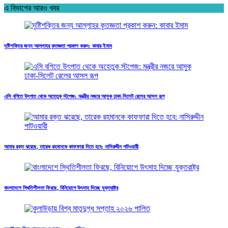
এ বিভাগের আরও খবর
দৃষ্টিশক্তির জন্য আল্লাহর কৃতজ্ঞতা প্রকাশ করুন: কাবার ইমাম
এসি বগিতে উৎপাত থেকে অহেতুক স্টপেজ: মন্ত্রীর নজরে আসুক ঢাকা-সিলেট রেলের আসল রূপ
আমার রক্ত ঝরেছে, তারেক রহমানকে কাফফারা দিতে হবে: নাসিরুদ্দীন পাটওয়ারী
বাংলাদেশে স্থিতিশীলতা ফিরছে, বিনিয়োগে উৎসাহ দিচ্ছে যুক্তরাষ্ট্র