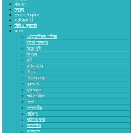
সারাদেশ
স্বাস্থ্য
তথ্য ও প্রযুক্তি
ফটোগ্যালারি
ভিডিও গ্যালারি
আরও
২৪টুডেনিউজ পরিবার
আইন আদালত
ইচ্ছে ঘুড়ি
ইসলাম
কৃষি
কবিতা-ছড়া
ফিচার
বিচিত্র সংবাদ
মুক্তমত
মুক্তিযুদ্ধ
লাইফস্টাইল
শিক্ষা
সম্পাদকীয়
সাহিত্য
পাঠকের কথা
আলোচিত
গণমাধ্যম