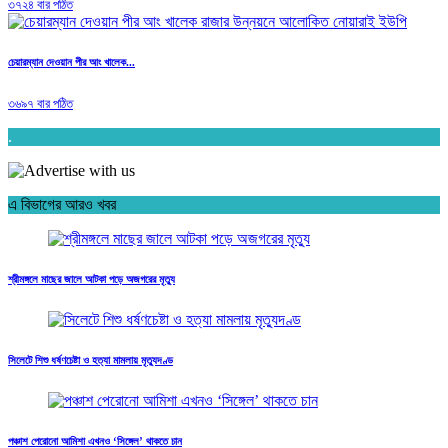
৩৭২৪ বার পঠিত
চেয়ারম্যান দেওয়ান পীর আং খালেক...
৩৬৯৭ বার পঠিত
.
এ বিভাগের আরও খবর
শ্রীমঙ্গলে মাছের জালে আটকা পড়ে অজগরের মৃত্যু
সিলেটে শিশু ধর্ষণচেষ্টা ও হত্যা মামলায় মৃত্যুদণ্ড
পঞ্চাশ পেরোনো আমিশা এখনও ‘সিঙ্গেল’ থাকতে চান