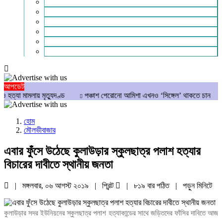
পাঠকের কথা
আলোচিত
গণমাধ্যম
বিশেষ সংবাদ
সংগঠন
মুক্তমত
আপডেট
ামলায় মৃত্যুদণ্ড
পঞ্চাশ পেরোনো আমিশা এখনও ‘সিঙ্গেল’ থাকতে চান
যে ৭ অভ
হোম
মৌলভীবাজার
এবার ফুঁসে উঠেছে কুলাউড়ার স্কুলছাত্র পলাশ হত্যার
বিচারের দাবীতে স্থানীয় জনতা
| মঙ্গলবার, ০৬ আগস্ট ২০১৯ |
প্রিন্ট
|
৮১৯ বার পঠিত
| পড়ুন
মিনিটে
কুলাউড়ার
সদর
ইউনিয়নের
স্কুলছাত্র
পলাশ
হত্যাকান্ডের
সাথে
জড়িতদের
ফাঁসির
দাবিতে
আজ