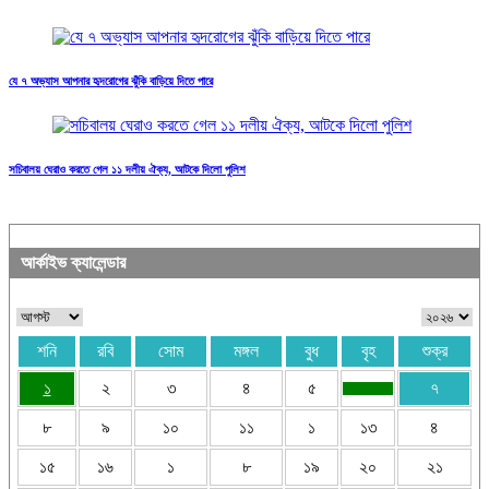
যে ৭ অভ্যাস আপনার হৃদরোগের ঝুঁকি বাড়িয়ে দিতে পারে
সচিবালয় ঘেরাও করতে গেল ১১ দলীয় ঐক্য, আটকে দিলো পুলিশ
আর্কাইভ ক্যালেন্ডার
শনি
রবি
সোম
মঙ্গল
বুধ
বৃহ
শুক্র
১
২
৩
৪
৫
৭
৮
৯
১০
১১
১
১৩
৪
১৫
১৬
১
৮
১৯
২০
২১