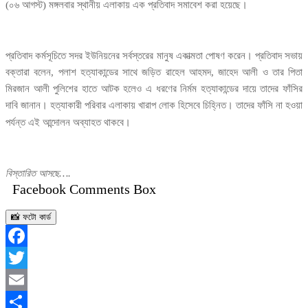
।
(০৬
আগস্ট) মঙ্গলবার
স্থানীয়
এলাকায়
এক
প্রতিবাদ
সমাবেশ করা
হয়েছে
প্রতিবাদ
কর্মসূচিতে
সদর
ইউনিয়নের
সর্বস্তরের
মানুষ
একাত্মতা
পোষণ
করেন।
প্রতিবাদ
সভায়
বক্তারা
বলেন
,
পলাশ
হত্যাকান্ডের
সাথে
জড়িত
রাহেল
আহমদ
,
জাহেদ
আলী
ও
তার
পিতা
মিরজান
আলী
পুলিশের
হাতে
আটক
হলেও
এ
ধরণের
নির্মম
হত্যাকান্ডের
দায়ে
তাদের
ফাঁসির
দাবি
জানান।
হত্যাকারী
পরিবার
এলাকায়
খারাপ
লোক
হিসেবে
চিহ্নিত।
তাদের
ফাঁসি
না
হওয়া
।
পর্যন্ত
এই
আন্দোলন
অব্যাহত
থাকবে
বিস্তারিত আসছে….
Facebook Comments Box
📸 ফটো কার্ড
Facebook
Twitter
Email