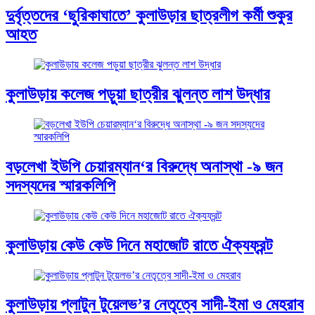
দুর্বৃত্তদের ‘ছুরিকাঘাতে’ কুলাউড়ার ছাত্রলীগ কর্মী শুকুর
আহত
কুলাউড়ায় কলেজ পড়ুয়া ছাত্রীর ঝুলন্ত লাশ উদ্ধার
বড়লেখা ইউপি চেয়ারম্যান‘র বিরুদ্ধে অনাস্থা -৯ জন
সদস্যদের স্মারকলিপি
কুলাউড়ায় কেউ কেউ দিনে মহাজোট রাতে ঐক্যফ্রন্ট
কুলাউড়ায় প্লাটুন টুয়েলভ’র নেতৃত্বে সাদী-ইমা ও মেহরাব