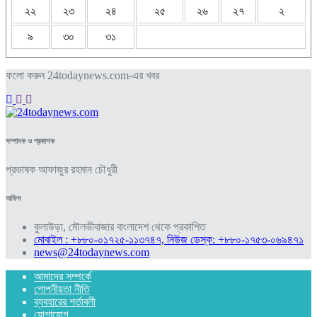
২২
২৩
২৪
২৫
২৬
২৭
২
৯
৩০
৩১
ফলো করুন 24todaynews.com-এর খবর
সম্পাদক ও প্রকাশক
প্রভাষক আফাজুর রহমান চৌধুরী
অফিস
কুলাউড়া, মৌলভীবাজার বাংলাদেশ থেকে প্রকাশিত
মোবাইল : +৮৮০-০১৭২৫-১১৩৭৪৭, নিউজ ডেস্ক: +৮৮০-১৭৫৩-০৬৯৪৭১
news@24todaynews.com
আমাদের সম্পর্কে
গোপনীয়তা নীতি
ব্যবহারের শর্তাবলী
যোগাযোগ