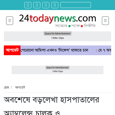
চাশ পেরোনো আমিশা এখনও ‘সিঙ্গেল’ থাকতে চান
আপডেট
যে ৭ অভ্যাস আপনার হ
হোম
আপডেট
অবশেষে বড়লেখা হাসপাতালের
অ্যাম্বুলেন্স চালক ও