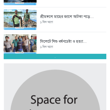
শ্রীমঙ্গলে মাছের জালে আটকা পড়ে...
১ দিন আগে
সিলেটে শিশু ধর্ষণচেষ্টা ও হত্যা...
১ দিন আগে
.
পঞ্চাশ পেরোনো আমিশা এখনও ‘সিঙ্গেল’...
১ দিন আগে
যে ৭ অভ্যাস আপনার হৃদরোগের...
১ দিন আগে