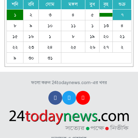
শনি
রবি
সোম
মঙ্গল
বুধ
বৃহ
শুক্র
১
২
৩
৪
৫
৭
৮
৯
১০
১১
১
১৩
৪
১৫
১৬
১
৮
১৯
২০
২১
২২
২৩
২৪
২৫
২৬
২৭
২
৯
৩০
৩১
ফলো করুন 24todaynews.com-এর খবর