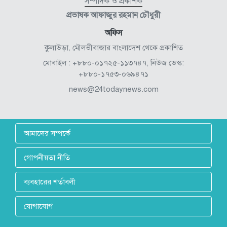
সম্পাদক ও প্রকাশক
প্রভাষক আফাজুর রহমান চৌধুরী
অফিস
কুলাউড়া, মৌলভীবাজার বাংলাদেশ থেকে প্রকাশিত
মোবাইল : +৮৮০-০১৭২৫-১১৩৭৪৭, নিউজ ডেস্ক:
+৮৮০-১৭৫৩-০৬৯৪৭১
news@24todaynews.com
আমাদের সম্পর্কে
গোপনীয়তা নীতি
ব্যবহারের শর্তাবলী
যোগাযোগ