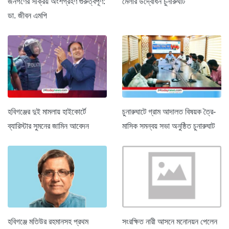
জনগণের সক্রিয় অংশগ্রহণ গুরুত্বপূর্ণ:
মেলার উদ্বোধন চুনারুঘাট
ডা. জীবন এমপি
হবিগঞ্জের দুই মামলায় হাইকোর্টে
চুনারুঘাটে গ্রাম আদালত বিষয়ক ত্রৈ-
ব্যারিস্টার সুমনের জামিন আবেদন
মাসিক সমন্বয় সভা অনুষ্ঠিত চুনারুঘাট
হবিগঞ্জে মতিউর রহমানসহ প্রথম
সংরক্ষিত নারী আসনে মনোনয়ন পেলেন