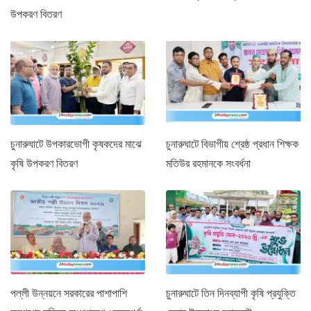
উপকরণ বিতরণ
চুনারুঘাটে উপকারভোগী কৃষকদের মাঝে
চুনারুঘাটে বিভাগীয় শ্রেষ্ঠ প্রধান শিক্ষক
কৃষি উপকরণ বিতরণ
মতিউর রহমানকে সংবর্ধনা
পল্লী উন্নয়নে সরকারের পাশাপাশি
চুনারুঘাটে তিন দিনব্যাপী কৃষি প্রযুক্তি