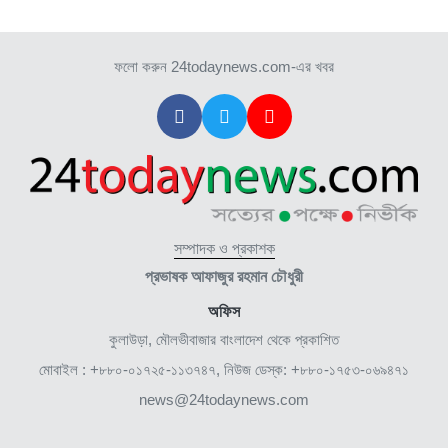
ফলো করুন 24todaynews.com-এর খবর
সম্পাদক ও প্রকাশক
প্রভাষক আফাজুর রহমান চৌধুরী
অফিস
কুলাউড়া, মৌলভীবাজার বাংলাদেশ থেকে প্রকাশিত
মোবাইল : +৮৮০-০১৭২৫-১১৩৭৪৭, নিউজ ডেস্ক: +৮৮০-১৭৫৩-০৬৯৪৭১
news@24todaynews.com