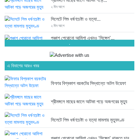
শ্রীমঙ্গলে মাছের জালে আটকা পড়ে...
২ দিন আগে
সিলেটে শিশু ধর্ষণচেষ্টা ও হত্যা...
২ দিন আগে
পঞ্চাশ পেরোনো আমিশা এখনও ‘সিঙ্গেল’...
.
২ দিন আগে
যে ৭ অভ্যাস আপনার হৃদরোগের...
এ বিভাগের আরও খবর
২ দিন আগে
ফিফার বিশ্বকাপ বয়কটের সিদ্ধান্তে অটল উয়েফা
সচিবালয় ঘেরাও করতে গেল ১১...
২ দিন আগে
শ্রীমঙ্গলে মাছের জালে আটকা পড়ে অজগরের মৃত্যু
রাষ্ট্রপতি নির্বাচন ২০ আগস্ট
২ দিন আগে
সিলেটে শিশু ধর্ষণচেষ্টা ও হত্যা মামলায় মৃত্যুদণ্ড
মানিকগঞ্জে পাটের ভরা মৌসুম, ব্যস্ত...
১ সপ্তাহ আগে
পঞ্চাশ পেরোনো আমিশা এখনও ‘সিঙ্গেল’ থাকতে চান