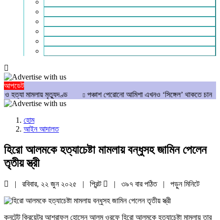
পাঠকের কথা
আলোচিত
গণমাধ্যম
বিশেষ সংবাদ
সংগঠন
মুক্তমত
আপডেট
ামলায় মৃত্যুদণ্ড
পঞ্চাশ পেরোনো আমিশা এখনও ‘সিঙ্গেল’ থাকতে চান
যে ৭ অভ
হোম
আইন আদালত
হিরো আলমকে হত্যাচেষ্টা মামলায় বন্ধুসহ জামিন পেলেন
তৃতীয় স্ত্রী
| রবিবার, ২২ জুন ২০২৫ |
প্রিন্ট
|
৩৯৭ বার পঠিত
| পড়ুন
মিনিটে
কনটেন্ট ক্রিয়েটর আশরাফুল হোসেন আলম ওরফে হিরো আলমকে হত্যাচেষ্টা মামলায় তার