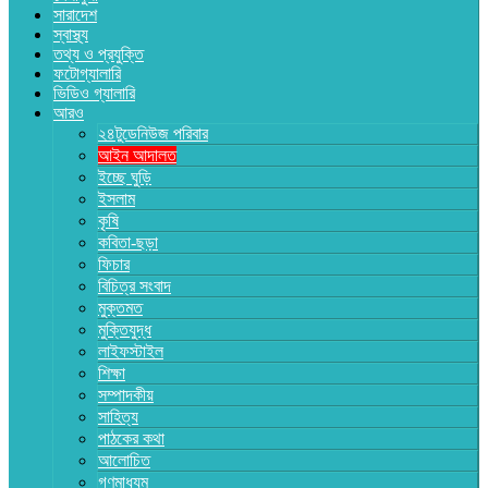
সারাদেশ
স্বাস্থ্য
তথ্য ও প্রযুক্তি
ফটোগ্যালারি
ভিডিও গ্যালারি
আরও
২৪টুডেনিউজ পরিবার
আইন আদালত
ইচ্ছে ঘুড়ি
ইসলাম
কৃষি
কবিতা-ছড়া
ফিচার
বিচিত্র সংবাদ
মুক্তমত
মুক্তিযুদ্ধ
লাইফস্টাইল
শিক্ষা
সম্পাদকীয়
সাহিত্য
পাঠকের কথা
আলোচিত
গণমাধ্যম