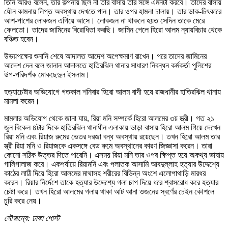
তিনি আরও বলেন, তার কল্পনায় ছিল না তার বাসায় তার সঙ্গে এমনটা করবে। তাদের বাসায়
যৌন কামনায় লিপ্ত অবস্থায় দেখতে পান। তার ওপর হামলা চালায়। তার ডাক-চিৎকারে
আশ-পাশের লোকজন এগিয়ে আসে। লোকজন না থাকলে হয়ত সেদিন তাকে মেরে
ফেলতো। তাদের জামিনের বিরোধিতা করছি। জামিন পেলে হিরো আলম ন্যায়বিচার থেকে
বঞ্চিত হবেন।
উভয়পক্ষের শুনানি শেষে আদালত আদেশ অপেক্ষমাণ রাখেন। পরে তাদের জামিনের
আদেশ দেন বলে জানান আদালতে হাতিরঝিল থানার সাধারণ নিবন্ধন কর্মকর্তা পুলিশের
উপ-পরিদর্শক মোকছেদুল ইসলাম।
হত্যাচেষ্টার অভিযোগে গতকাল শনিবার হিরো আলম বাদী হয়ে রাজধানীর হাতিরঝিল থানায়
মামলা করেন।
মামলার অভিযোগ থেকে জানা যায়, রিয়া মনি সম্পর্কে হিরো আলমের ৩য় স্ত্রী। গত ২১
জুন বিকেল ৪টার দিকে হাতিরঝিল থানাধীন এলাকায় ভাড়া বাসায় হিরো আলম গিয়ে দেখেন
রিয়া মনি এবং রিয়াজ রুমের ভেতর দরজা বন্ধ অবস্থায় রয়েছেন। তখন হিরো আলম তার
স্ত্রী রিয়া মনি ও রিয়াজকে একসঙ্গে বেড রুমে অবস্থানের কারণ জিজ্ঞাসা করেন। তারা
কোনো সঠিক উত্তর দিতে পারেনি। এসময় রিয়া মনি তার ওপর ক্ষিপ্ত হয়ে অকথ্য ভাষায়
গালিগালাজ করে। একপর্যায়ে রিয়ামনি এবং পলাতক আসামি আবদুল্লাহ হত্যার উদ্দেশ্যে
কাঠের লাঠি দিয়ে হিরো আলমের মাথাসহ শরীরের বিভিন্ন অংশে এলোপাথাড়ি মারধর
করেন। রিয়ার নির্দেশে তাকে হত্যার উদ্দেশ্যে গলা চাপ দিয়ে ধরে শ্বাসরোধ করে হত্যার
চেষ্টা করে। তখন হিরো আলমের গলায় থাকা আট আনা ওজনের স্বর্ণের চেইন কৌশলে
চুরি করে নেয়।
সৌজন্যে: ঢাকা পোস্ট