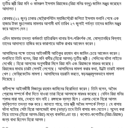
তৃতীয় স্ত্রী রিয়া মনি ও কামরুল ইসলাম রিয়াজের (রিয়া মনির বন্ধু) জামিন মঞ্জুর করেছেন
আদালত।
রোববার (২২ জুন) ঢাকার মেট্রোপলিটন ম্যাজিস্ট্রেট জশিতা ইসলাম শুনানি শেষে এক
হাজার টাকা মুচলেকায় মামলার আগামী ধার্য তারিখ ২৭ জুলাই পর্যন্ত তাদের জামিন মঞ্জুর
করে আদেশ দেন।
এদিন মামলার তদন্ত কর্মকর্তা হাতিরঝিল থানার উপ-পরিদর্শক মো. মোস্তানছির বিল্লাহ
তাদের আদালতে হাজির করে কারাগারে আটক রাখার আবেদন করেন।
আসামিদের পক্ষে তাদের আইনজীবী আতিকুর রহমান খান জামিন চেয়ে আবেদন করেন।
শুনানিতে তিনি বলেন, রিয়া মনি বাদীর (হিরো আলম) তৃতীয় স্ত্রী। সেদিনের ঘটনা লাইভে
দেখেছি। হিরো আলমের অনুসারীরা মিলে রিয়া মনি এবং রিয়াজকে মারধর করেছে।
রিয়াজের মাথায় চারটা সেলাই লেগেছে। আসামিদের মামলা করার কথা, উল্টো তারাই মামলা
খেল। ফেব্রিকেটেড মামলা। আসামিদের হয়রানি করতে, ষড়যন্ত্রমূলকভাবে মামলা
দিয়েছে।
বাদীপক্ষে আইনজীবী মিজানুর রহমান জামিনের বিরোধিতা করেন। তিনি বলেন, অবৈধ
প্রেমের সম্পর্কে বাঁধা দিতে যাওয়া তারা হিরো আলমকে মারধর করেছে। যেদিন রিয়া মনির
শ্বশুর মারা যায়, দেখতে যান নাই। রঙ্গমঞ্চে ব্যস্ত ছিল। এরপর থেকে হিরো আলম
ব্যক্তিগত তদন্ত শুরু করে। জানতে পারে, তার স্ত্রী অবৈধ সম্পর্কে লিপ্ত। যে বাসায়
ঘটনা ঘটেছে সেটা হিরো আলমেরই বাসা (ভাড়া) তবে তিনি বাসায় কম যেতেন। সন্দেহ করা
নিয়ে তাদের (হিরো আলম-রিয়া) মধ্যে বাকবিতণ্ডা হয়। কপোত-কপোতীর (রিয়া-রিয়াজ)
জন্য বাধা ছিলেন হিরো আলম।