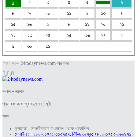
১
২
৩
৪
৫
৭
৮
৯
১০
১১
১
১৩
৪
১৫
১৬
১
৮
১৯
২০
২১
২২
২৩
২৪
২৫
২৬
২৭
২
৯
৩০
৩১
ফলো করুন 24todaynews.com-এর খবর
সম্পাদক ও প্রকাশক
প্রভাষক আফাজুর রহমান চৌধুরী
অফিস
কুলাউড়া, মৌলভীবাজার বাংলাদেশ থেকে প্রকাশিত
মোবাইল : +৮৮০-০১৭২৫-১১৩৭৪৭, নিউজ ডেস্ক: +৮৮০-১৭৫৩-০৬৯৪৭১