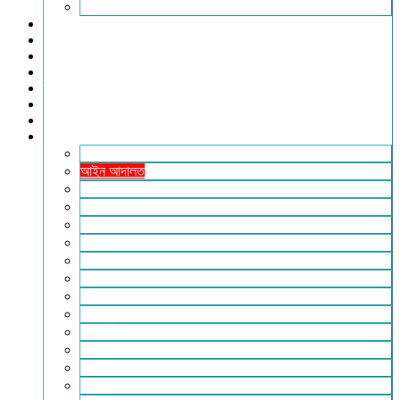
সিলেট
বিনোদন
খেলাধুলা
সারাদেশ
স্বাস্থ্য
তথ্য ও প্রযুক্তি
ফটোগ্যালারি
ভিডিও গ্যালারি
আরও
২৪টুডেনিউজ পরিবার
আইন আদালত
ইচ্ছে ঘুড়ি
ইসলাম
কৃষি
কবিতা-ছড়া
ফিচার
বিচিত্র সংবাদ
মুক্তমত
মুক্তিযুদ্ধ
লাইফস্টাইল
শিক্ষা
সম্পাদকীয়
সাহিত্য