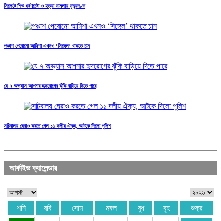
সিলেটে শিশু ধর্ষণচেষ্টা ও হত্যা মামলায় মৃত্যুদণ্ড
পঞ্চাশ পেরোনো আমিশা এখনও ‘সিঙ্গেল’ থাকতে চান
যে ৭ অভ্যাস আপনার হৃদরোগের ঝুঁকি বাড়িয়ে দিতে পারে
সচিবালয় ঘেরাও করতে গেল ১১ দলীয় ঐক্য, আটকে দিলো পুলিশ
আর্কাইভ ক্যালেন্ডার
শনি
রবি
সোম
মঙ্গল
বুধ
বৃহ
শুক্র