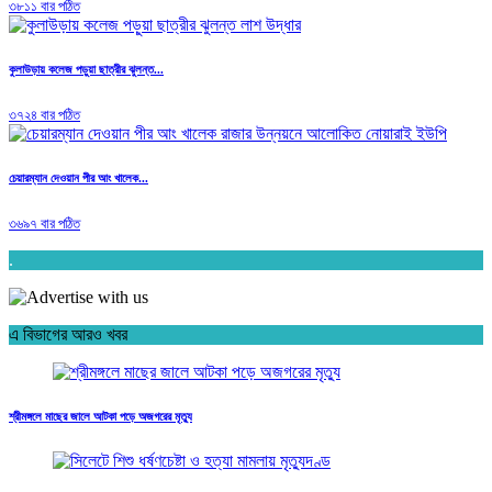
৩৮১১ বার পঠিত
কুলাউড়ায় কলেজ পড়ুয়া ছাত্রীর ঝুলন্ত...
৩৭২৪ বার পঠিত
চেয়ারম্যান দেওয়ান পীর আং খালেক...
৩৬৯৭ বার পঠিত
.
এ বিভাগের আরও খবর
শ্রীমঙ্গলে মাছের জালে আটকা পড়ে অজগরের মৃত্যু