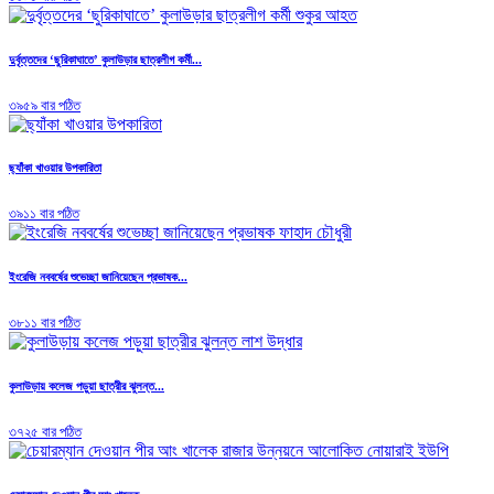
দুর্বৃত্তদের ‘ছুরিকাঘাতে’ কুলাউড়ার ছাত্রলীগ কর্মী...
৩৯৫৯ বার পঠিত
ছ্যাঁকা খাওয়ার উপকারিতা
৩৯১১ বার পঠিত
ইংরেজি নববর্ষের শুভেচ্ছা জানিয়েছেন প্রভাষক...
৩৮১১ বার পঠিত
কুলাউড়ায় কলেজ পড়ুয়া ছাত্রীর ঝুলন্ত...
৩৭২৫ বার পঠিত