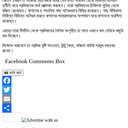
কেএস ইমরান ও সহকারী ম্যানেজার সমির সেন গুপ্ত দীর্ঘদিন থেকে বিভিন্ন-অনিয়ম
দুর্নীতি করে শ্রমিকদের অর্থ আত্মসাৎ করছেন। তারা শ্রমিকদের চিকিৎসা সুবিধা থেকে
বঞ্চিত রেখেছেন। বাগানের ৪ শতাধিক গাছ অবৈধভাবে বিক্রি করেছেন। গাছ বিক্রিসহ
নির্বিঘ্নে বিভিন্ন অনিয়ম করতে বাগানের পাহারাদারদের অপসারণ করে বাগানকে অরক্ষিত
করেছেন।
এছাড়া তারা দীর্ঘদিন থেকে শ্রমিকদের দৈনিক সংগৃহীত চা পাতা ওজনে কম দেখিয়ে মজুরি
কম দিচ্ছেন।
বিক্ষোভ সমাবেশে চা শ্রমিক বৃষ্টি সাওতাল, মিন্টু বৈদ্য, সঞ্চিতা বাউরি প্রমুখ বক্তব্য
রাখেন।
Facebook Comments Box
📸 ফটো কার্ড
Facebook
Twitter
Email
Share