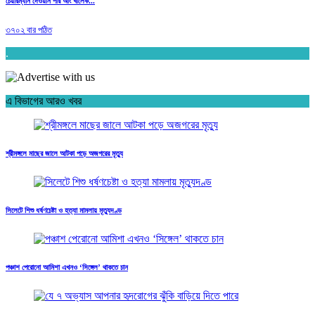
চেয়ারম্যান দেওয়ান পীর আং খালেক...
৩৭০২ বার পঠিত
.
এ বিভাগের আরও খবর
শ্রীমঙ্গলে মাছের জালে আটকা পড়ে অজগরের মৃত্যু
সিলেটে শিশু ধর্ষণচেষ্টা ও হত্যা মামলায় মৃত্যুদণ্ড
পঞ্চাশ পেরোনো আমিশা এখনও ‘সিঙ্গেল’ থাকতে চান