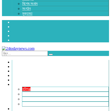
বিশেষ সংবাদ
সংগঠন
মুক্তমত
প্রচ্ছদ
জাতীয়
রাজনীতি
অর্থনীতি
আন্তর্জাতিক
জেলা সংবাদ
হবিগঞ্জ
মৌলভীবাজার
সুনামগঞ্জ
সিলেট
বিনোদন