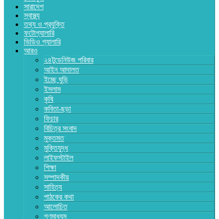
সারাদেশ
স্বাস্থ্য
তথ্য ও প্রযুক্তি
ফটোগ্যালারি
ভিডিও গ্যালারি
আরও
২৪টুডেনিউজ পরিবার
আইন আদালত
ইচ্ছে ঘুড়ি
ইসলাম
কৃষি
কবিতা-ছড়া
ফিচার
বিচিত্র সংবাদ
মুক্তমত
মুক্তিযুদ্ধ
লাইফস্টাইল
শিক্ষা
সম্পাদকীয়
সাহিত্য
পাঠকের কথা
আলোচিত
গণমাধ্যম