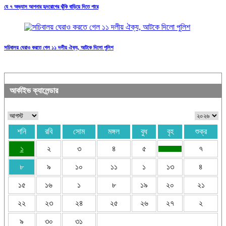
যে ৭ অভ্যাস আপনার হৃদরোগের ঝুঁকি বাড়িয়ে দিতে পারে
সচিবালয় ঘেরাও করতে গেল ১১ দলীয় ঐক্য, আটকে দিলো পুলিশ
আর্কাইভ ক্যালেন্ডার
শনি
রবি
সোম
মঙ্গল
বুধ
বৃহ
শুক্র
১
২
৩
৪
৫
৭
৮
৯
১০
১১
১
১৩
৪
১৫
১৬
১
৮
১৯
২০
২১
২২
২৩
২৪
২৫
২৬
২৭
২
৯
৩০
৩১