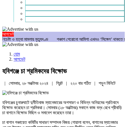
গণমাধ্যম
বিশেষ সংবাদ
সংগঠন
মুক্তমত
আপডেট
ও হত্যা মামলায় মৃত্যুদণ্ড
পঞ্চাশ পেরোনো আমিশা এখনও ‘সিঙ্গেল’ থাকতে চান
যে
হোম
আপডেট
হবিগঞ্জে চা শ্রমিকদের বিক্ষোভ
| সোমবার, ২৮ অক্টোবর ২০২৪ |
প্রিন্ট
|
২২০ বার পঠিত
| পড়ুন
মিনিটে
হবিগঞ্জের চুনারুঘাটে দুর্নীতিবাজ ম্যানেজারের অপসারণ ও বিভিন্ন অনিয়মের প্রতিবাদে
বিক্ষোভ করেছেন চা শ্রমিকরা। সোমবার (২৮ অক্টোবর) সকালে কাজ বন্ধ রেখে শ্রীবাড়ি
চা বাগানে বিক্ষোভ মিছিল ও সমাবেশ করেছেন তারা।
চা বাগান পঞ্চায়েত কমিটির সাধারণ সম্পাদক বিজয় গোয়ালা বলেন, বাগানের ম্যানেজার