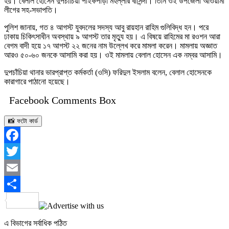
হয়। বেলাল হোসেন দুপচাঁচিয়া পাইকপাড়া মহল্লার বাসিন্দা। তিনি ওই উপজেলা আওয়ামী
লীগের সহ-সভাপতি।
পুলিশ জানায়, গত ৪ আগস্ট যুবদলের সদস্য আবু রায়হান রাহিম গুলিবিদ্ধ হন। পরে
ঢাকায় চিকিৎসাধীন অবস্থায় ৯ আগস্ট তার মৃত্যু হয়। এ বিষয়ে রাহিমের মা রওশন আরা
বেগম বাদী হয়ে ১৭ আগস্ট ২২ জনের নাম উল্লেখ করে মামলা করেন। মামলায় অজ্ঞাত
আরও ৫০-৬০ জনকে আসামি করা হয়। ওই মামলায় বেলাল হোসেন এক নম্বর আসামি।
দুপচাঁচিয়া থানার ভারপ্রাপ্ত কর্মকর্তা (ওসি) ফরিদুল ইসলাম বলেন, বেলাল হোসেনকে
কারাগারে পাঠানো হয়েছে।
Facebook Comments Box
📸 ফটো কার্ড
Facebook
Twitter
Email
Share
এ বিভাগের সর্বাধিক পঠিত