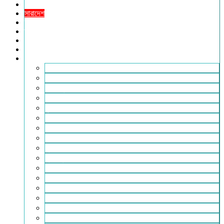
খেলাধুলা
সারাদেশ
স্বাস্থ্য
তথ্য ও প্রযুক্তি
ফটোগ্যালারি
ভিডিও গ্যালারি
আরও
২৪টুডেনিউজ পরিবার
আইন আদালত
ইচ্ছে ঘুড়ি
ইসলাম
কৃষি
কবিতা-ছড়া
ফিচার
বিচিত্র সংবাদ
মুক্তমত
মুক্তিযুদ্ধ
লাইফস্টাইল
শিক্ষা
সম্পাদকীয়
সাহিত্য
পাঠকের কথা
আলোচিত