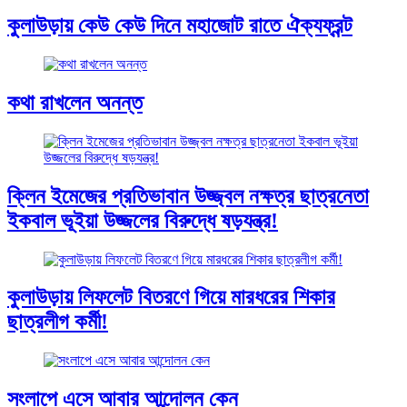
কুলাউড়ায় কেউ কেউ দিনে মহাজোট রাতে ঐক্যফ্রন্ট
কথা রাখলেন অনন্ত
ক্লিন ইমেজের প্রতিভাবান উজ্জ্বল নক্ষত্র ছাত্রনেতা
ইকবাল ভূইয়া উজ্জলের বিরুদ্ধে ষড়যন্ত্র!
কুলাউড়ায় লিফলেট বিতরণে গিয়ে মারধরের শিকার
ছাত্রলীগ কর্মী!
সংলাপে এসে আবার আন্দোলন কেন