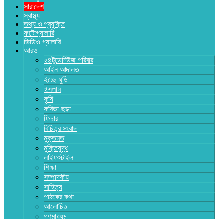
সারাদেশ
স্বাস্থ্য
তথ্য ও প্রযুক্তি
ফটোগ্যালারি
ভিডিও গ্যালারি
আরও
২৪টুডেনিউজ পরিবার
আইন আদালত
ইচ্ছে ঘুড়ি
ইসলাম
কৃষি
কবিতা-ছড়া
ফিচার
বিচিত্র সংবাদ
মুক্তমত
মুক্তিযুদ্ধ
লাইফস্টাইল
শিক্ষা
সম্পাদকীয়
সাহিত্য
পাঠকের কথা
আলোচিত
গণমাধ্যম