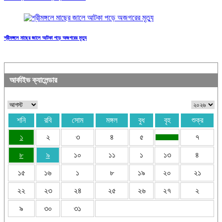
শ্রীমঙ্গলে মাছের জালে আটকা পড়ে অজগরের মৃত্যু
আর্কাইভ ক্যালেন্ডার
শনি
রবি
সোম
মঙ্গল
বুধ
বৃহ
শুক্র
১
২
৩
৪
৫
৭
৮
৯
১০
১১
১
১৩
৪
১৫
১৬
১
৮
১৯
২০
২১
২২
২৩
২৪
২৫
২৬
২৭
২
৯
৩০
৩১