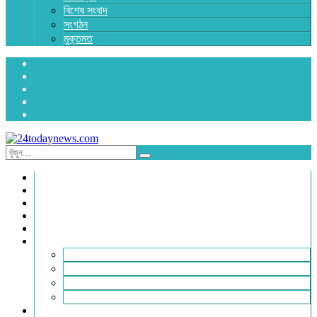
বিশেষ সংবাদ
সংগঠন
মুক্তমত
প্রচ্ছদ
জাতীয়
রাজনীতি
অর্থনীতি
আন্তর্জাতিক
জেলা সংবাদ
হবিগঞ্জ
মৌলভীবাজার
সুনামগঞ্জ
সিলেট
বিনোদন