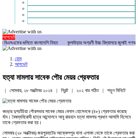
গণমাধ্যম
বিশেষ সংবাদ
সংগঠন
মুক্তমত
আপডেট
র গুলিতে বাংলাদেশি নিহত
কুলাউড়ার অগ্রণী উচ্চ বিদ্যালয়ে জুলাই গণঅভ্যুত্থান দি
হোম
আপডেট
হত্যা মামলায় সাবেক পৌর মেয়র গ্রেফতার
| সোমবার, ২৮ অক্টোবর ২০২৪ |
প্রিন্ট
|
২০২ বার পঠিত
| পড়ুন
মিনিটে
বগুড়ার দুপচাঁচিয়া পৌরসভার সাবেক মেয়র বেলাল হোসেনকে (৪৮) গ্রেফতার করেছে
র্যাব। বৈষম্যবিরোধী ছাত্র আন্দোলনে আবু রায়হান হত্যা মামলার প্রধান আসামি হিসেবে
তাকে গ্রেফতার করা হয়।
সোমবার (২৮ অক্টোবর) জয়পুরহাটের আক্কেলপুর থানা এলাকা থেকে তাকে গ্রেফতার করা