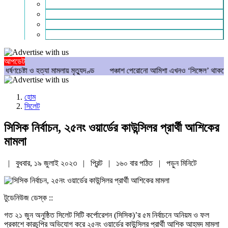
গণমাধ্যম
বিশেষ সংবাদ
সংগঠন
মুক্তমত
আপডেট
ষ্টা ও হত্যা মামলায় মৃত্যুদণ্ড
পঞ্চাশ পেরোনো আমিশা এখনও ‘সিঙ্গেল’ থাকতে চান
হোম
সিলেট
সিসিক নির্বাচন, ২৫নং ওয়ার্ডের কাউন্সিলর প্রার্থী আশিকের
মামলা
| বুধবার, ১৯ জুলাই ২০২৩ |
প্রিন্ট
|
১৬০ বার পঠিত
| পড়ুন
মিনিটে
টুডেনিউজ ডেস্ক ::
গত ২১ জুন অনুষ্ঠিত সিলেট সিটি কর্পোরেশন (সিসিক)’র ৫ম নির্বাচনে অনিয়ম ও ফল
প্রকাশে কারচুপির অভিযোগ করে ২৫নং ওয়ার্ডের কাউন্সিলর প্রার্থী আশিক আহমদ মামলা