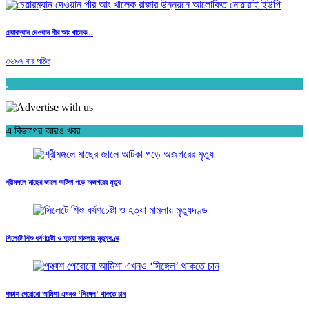
চেয়ারম্যান দেওয়ান পীর আং খালেক...
৩৬৯৭ বার পঠিত
.
এ বিভাগের আরও খবর
শ্রীমঙ্গলে মাছের জালে আটকা পড়ে অজগরের মৃত্যু
সিলেটে শিশু ধর্ষণচেষ্টা ও হত্যা মামলায় মৃত্যুদণ্ড
পঞ্চাশ পেরোনো আমিশা এখনও ‘সিঙ্গেল’ থাকতে চান