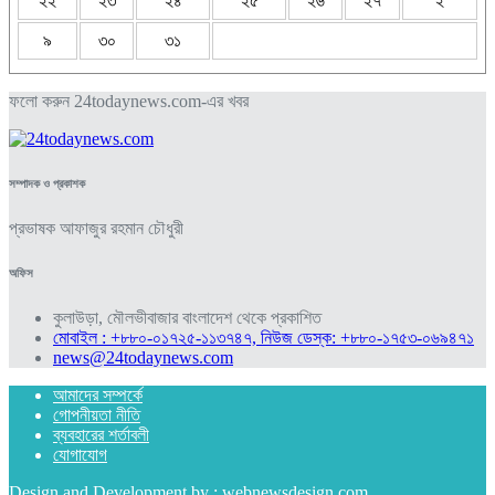
২২
২৩
২৪
২৫
২৬
২৭
২
৯
৩০
৩১
ফলো করুন 24todaynews.com-এর খবর
সম্পাদক ও প্রকাশক
প্রভাষক আফাজুর রহমান চৌধুরী
অফিস
কুলাউড়া, মৌলভীবাজার বাংলাদেশ থেকে প্রকাশিত
মোবাইল : +৮৮০-০১৭২৫-১১৩৭৪৭, নিউজ ডেস্ক: +৮৮০-১৭৫৩-০৬৯৪৭১
news@24todaynews.com
আমাদের সম্পর্কে
গোপনীয়তা নীতি
ব্যবহারের শর্তাবলী
যোগাযোগ
Design and Development by :
webnewsdesign.com