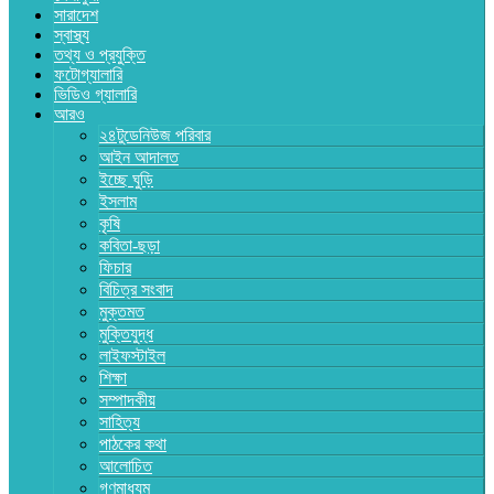
সারাদেশ
স্বাস্থ্য
তথ্য ও প্রযুক্তি
ফটোগ্যালারি
ভিডিও গ্যালারি
আরও
২৪টুডেনিউজ পরিবার
আইন আদালত
ইচ্ছে ঘুড়ি
ইসলাম
কৃষি
কবিতা-ছড়া
ফিচার
বিচিত্র সংবাদ
মুক্তমত
মুক্তিযুদ্ধ
লাইফস্টাইল
শিক্ষা
সম্পাদকীয়
সাহিত্য
পাঠকের কথা
আলোচিত
গণমাধ্যম