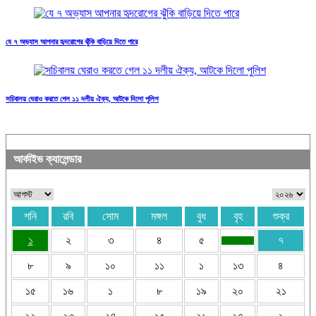
যে ৭ অভ্যাস আপনার হৃদরোগের ঝুঁকি বাড়িয়ে দিতে পারে
সচিবালয় ঘেরাও করতে গেল ১১ দলীয় ঐক্য, আটকে দিলো পুলিশ
আর্কাইভ ক্যালেন্ডার
শনি
রবি
সোম
মঙ্গল
বুধ
বৃহ
শুক্র
১
২
৩
৪
৫
৭
৮
৯
১০
১১
১
১৩
৪
১৫
১৬
১
৮
১৯
২০
২১