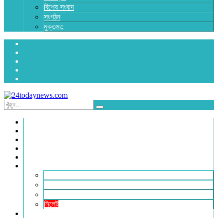
বিশেষ সংবাদ
সংগঠন
মুক্তমত
প্রচ্ছদ
জাতীয়
রাজনীতি
অর্থনীতি
আন্তর্জাতিক
জেলা সংবাদ
হবিগঞ্জ
মৌলভীবাজার
সুনামগঞ্জ
সিলেট
বিনোদন