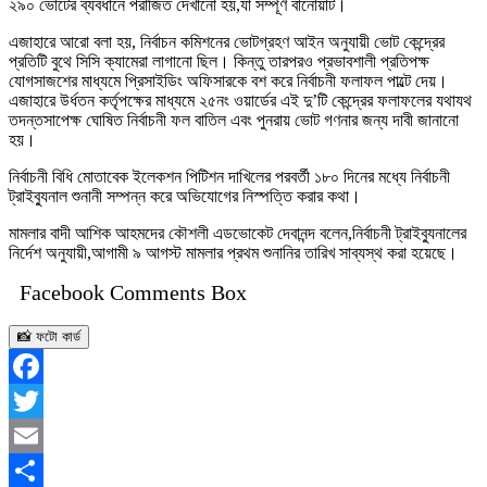
২৯০ ভোটের ব্যবধানে পরাজিত দেখানো হয়,যা সম্পূর্ণ বানোয়াট।
এজাহারে আরো বলা হয়, নির্বাচন কমিশনের ভোটগ্রহণ আইন অনুযায়ী ভোট কেন্দ্রের
প্রতিটি বুথে সিসি ক্যামেরা লাগানো ছিল। কিন্তু তারপরও প্রভাবশালী প্রতিপক্ষ
যোগসাজশের মাধ্যমে প্রিসাইডিং অফিসারকে বশ করে নির্বাচনী ফলাফল পাল্টে দেয়।
এজাহারে উর্ধতন কর্তৃপক্ষের মাধ্যমে ২৫নং ওয়ার্ডের এই দু’টি কেন্দ্রের ফলাফলের যথাযথ
তদন্তসাপেক্ষ ঘোষিত নির্বাচনী ফল বাতিল এবং পুনরায় ভোট গণনার জন্য দাবী জানানো
হয়।
নির্বাচনী বিধি মোতাবেক ইলেকশন পিটিশন দাখিলের পরবর্তী ১৮০ দিনের মধ্যে নির্বাচনী
ট্রাইব্যুনাল শুনানী সম্পন্ন করে অভিযোগের নিস্পত্তি করার কথা।
মামলার বাদী আশিক আহমদের কৌশলী এডভোকেট দেবানন্দ বলেন,নির্বাচনী ট্রাইব্যুনালের
নির্দেশ অনুযায়ী,আগামী ৯ আগস্ট মামলার প্রথম শুনানির তারিখ সাব্যস্থ করা হয়েছে।
Facebook Comments Box
📸 ফটো কার্ড
Facebook
Twitter
Email