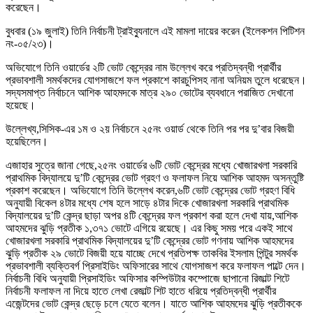
করেছেন।
বুধবার (১৯ জুলাই) তিনি নির্বাচনী ট্রাইব্যুনালে এই মামলা দায়ের করেন (ইলেকশন পিটিশন
নং-০৫/২৩)।
অভিযোগে তিনি ওয়ার্ডের ২টি ভোট কেন্দ্রের নাম উল্লেখ করে প্রতিদ্বন্ধী প্রার্থীর
প্রভাবশালী সমর্থকদের যোগসাজশে ফল প্রকাশে কারচুপিসহ নানা অনিয়ম তুলে ধরেছেন।
সদ্যসমাপ্ত নির্বাচনে আশিক আহমদকে মাত্র ২৯০ ভোটের ব্যবধানে পরাজিত দেখানো
হয়েছে।
উল্লেখ্য,সিসিক-এর ১ম ও ২য় নির্বাচনে ২৫নং ওয়ার্ড থেকে তিনি পর পর দু’বার বিজয়ী
হয়েছিলেন।
এজাহার সুত্রে জানা গেছে,২৫নং ওয়ার্ডের ৬টি ভোট কেন্দ্রের মধ্যে খোজারখলা সরকারি
প্রাথমিক বিদ্যালয়ে দু’টি কেন্দ্রের ভোট গ্রহণ ও ফলাফল নিয়ে আশিক আহমদ অসন্তুষ্টি
প্রকাশ করেছেন। অভিযোগে তিনি উল্লেখ করেন,৬টি ভোট কেন্দ্রের ভোট গ্রহণ বিধি
অনুযায়ী বিকেল ৪টার মধ্যে শেষ হলে সাড়ে ৪টার দিকে খোজারখলা সরকারি প্রাথমিক
বিদ্যালয়ের দু’টি কেন্দ্র ছাড়া অপর ৪টি কেন্দ্রের ফল প্রকাশ করা হলে দেখা যায়,আশিক
আহমদের ঝুড়ি প্রতীক ১,৩৭১ ভোটে এগিয়ে রয়েছে। এর কিছু সময় পরে একই সাথে
খোজারখলা সরকারি প্রাথমিক বিদ্যালয়ের দু’টি কেন্দ্রের ভোট গণনায় আশিক আহমদের
ঝুড়ি প্রতীক ২৯ ভোটে বিজয়ী হয়ে যাচ্ছে দেখে প্রতিপক্ষ তাকবির ইসলাম পিন্টুর সমর্থক
প্রভাবশালী ব্যক্তিবর্গ প্রিসাইডিং অফিসারের সাথে যোগসাজশ করে ফলাফল পাল্টে দেন।
নির্বাচনী বিধি অনুযায়ী প্রিসাইডিং অফিসার কম্পিউটার কম্পোজে ছাপানো রিজাল্ট শিটে
নির্বাচনী ফলাফল না দিয়ে হাতে লেখা রেজাল্ট শিট হাতে ধরিয়ে প্রতিদ্বন্ধী প্রার্থীর
এজেন্টদের ভোট কেন্দ্র ছেড়ে চলে যেতে বলেন। যাতে আশিক আহমদের ঝুড়ি প্রতীককে