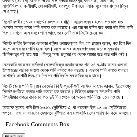
শুক্রবার (২০ মে) বিকেলে সরেজমিনে নগরীর মাছিমপুর, কলাপাড়া, লামাপাড়া,
লালদিঘিরপার, কালীঘাট, সোবহানীঘাট, যতরপুর, উপশহর এলাকা ঘুরে তার বাস্তব চিত্র
দেখা যায়।
সিলেট নগরীর ১০ নং ওয়ার্ডের কলাপাড়ার বাসিন্দা আব্দুল জব্বার বলেন, গতকাল রাত
থেকেই আমার ঘরের পানি কমতে শুরু করেছে। এর আগের দুদিন ঘরে প্রায় দুই ফিট পানি
ছিল। এখনো আমার ঘরে পানি আছে তবে সেটি এক ফিটের চেয়ে কম।
সিলেট নগরীর উপশহর এলাকার বাসিন্দা ওবায়দুল্লাহ বিন এফ রহমান বলেন, গত তিন দিন
আগে আমার ঘরে পানি ঢুকে ছিল। এতে আমার আসবাবপত্রসহ অনেক মূল্যবান
জিনিসপত্র নষ্ট হয়ে যায়। কিন্তু আজ দুপুরের পর থেকে আমার ঘরে আর পানি নেই।
বেসরকারি ব্যাংকের কর্মকর্তা মোস্তাফিজুর রহমান বলেন গত ২৪ ঘণ্টায় আমার এলাকা
উপশহরের অনেক জায়গা থেকে পানি কমতে শুরু করেছে। এভাবে পানি কমতে থাকলে
আশাকরি আগামী তিন-চার দিন পর পরিস্থিতি স্বাভাবিক হয়ে যাবে।
সিলেট জেলা পানি উন্নয়ন বোর্ডের নির্বাহী প্রকৌশলী আসিফ আহমদ জানান, ইতোমধ্যে
সিলেট নগরীতে বন্যার পানি কমতে শুরু করেছে। বিভিন্ন জায়গার নদ-নদীর পানি
বিপৎসীমার ওপরে থাকলেও গত দুই দিন থেকে তা অনেক খানি নিচে চলে এসেছে।
আজকে সুরমার পানি ছিল ১৩.৬৯ সেন্টিমিটার এ, যা গতকাল ছিল ১৫.০০ সেন্টিমিটারের
ওপরে। তাছাড়া ভারতের মেঘালয়ে বৃষ্টিপাত কমায় পাহাড়ি ঢলের পরিমাণও কমে আসছে।
Facebook Comments Box
📸 ফটো কার্ড