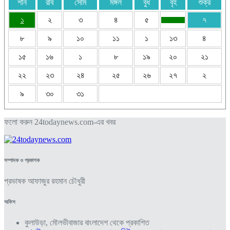
শনি
রবি
সোম
মঙ্গল
বুধ
বৃহ
শুক্র
১
২
৩
৪
৫
৭
৮
৯
১০
১১
১
১৩
৪
১৫
১৬
১
৮
১৯
২০
২১
২২
২৩
২৪
২৫
২৬
২৭
২
৯
৩০
৩১
ফলো করুন 24todaynews.com-এর খবর
সম্পাদক ও প্রকাশক
প্রভাষক আফাজুর রহমান চৌধুরী
অফিস
কুলাউড়া, মৌলভীবাজার বাংলাদেশ থেকে প্রকাশিত