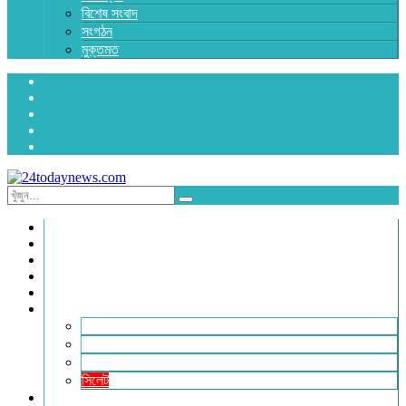
বিশেষ সংবাদ
সংগঠন
মুক্তমত
প্রচ্ছদ
জাতীয়
রাজনীতি
অর্থনীতি
আন্তর্জাতিক
জেলা সংবাদ
হবিগঞ্জ
মৌলভীবাজার
সুনামগঞ্জ
সিলেট
বিনোদন