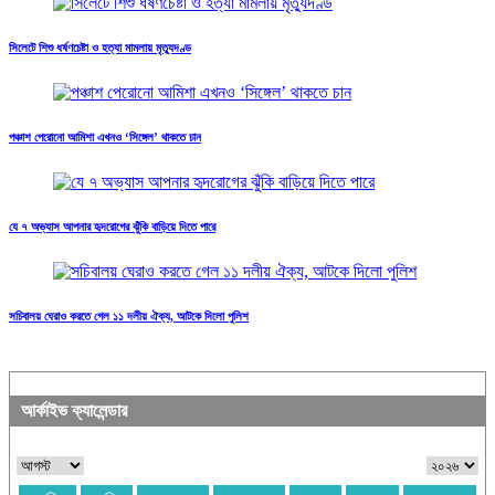
সিলেটে শিশু ধর্ষণচেষ্টা ও হত্যা মামলায় মৃত্যুদণ্ড
পঞ্চাশ পেরোনো আমিশা এখনও ‘সিঙ্গেল’ থাকতে চান
যে ৭ অভ্যাস আপনার হৃদরোগের ঝুঁকি বাড়িয়ে দিতে পারে
সচিবালয় ঘেরাও করতে গেল ১১ দলীয় ঐক্য, আটকে দিলো পুলিশ
আর্কাইভ ক্যালেন্ডার