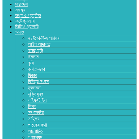
সারাদেশ
স্বাস্থ্য
তথ্য ও প্রযুক্তি
ফটোগ্যালারি
ভিডিও গ্যালারি
আরও
২৪টুডেনিউজ পরিবার
আইন আদালত
ইচ্ছে ঘুড়ি
ইসলাম
কৃষি
কবিতা-ছড়া
ফিচার
বিচিত্র সংবাদ
মুক্তমত
মুক্তিযুদ্ধ
লাইফস্টাইল
শিক্ষা
সম্পাদকীয়
সাহিত্য
পাঠকের কথা
আলোচিত
গণমাধ্যম