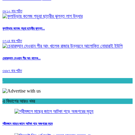
৩৮১০ বার পঠিত
কুলাউড়ায় কলেজ পড়ুয়া ছাত্রীর ঝুলন্ত...
৩৭২৪ বার পঠিত
চেয়ারম্যান দেওয়ান পীর আং খালেক...
৩৬৯৭ বার পঠিত
.
এ বিভাগের আরও খবর
শ্রীমঙ্গলে মাছের জালে আটকা পড়ে অজগরের মৃত্যু