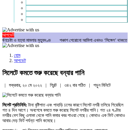
গণমাধ্যম
বিশেষ সংবাদ
সংগঠন
মুক্তমত
আপডেট
ও হত্যা মামলায় মৃত্যুদণ্ড
পঞ্চাশ পেরোনো আমিশা এখনও ‘সিঙ্গেল’ থাকতে চান
যে
হোম
আপডেট
সিলেটে কমতে শুরু করেছে বন্যার পানি
| শুক্রবার, ২০ মে ২০২২ |
প্রিন্ট
|
৩৪২ বার পঠিত
| পড়ুন
মিনিটে
সিলেট প্রতিনিধি:
টানা বৃষ্টিপাত এবং পাহাড়ি ঢলের কারণে সিলেট নগরী তলিয়ে গিয়েছিল
গত ৪ দিন আগে। অবশেষে কমতে শুরু করেছে সিলেট নগরীর পানি। গত ২৪ ঘণ্টায়
নগরীর বেশ কিছু এলাকা থেকে পানি কমার খবর পাওয়া গেছে। কোথাও এক ফিট কোথাও
আবার দেড় ফিট পর্যন্ত পানি কমেছে।