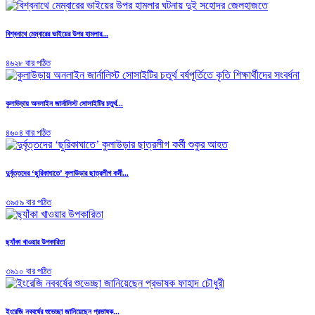
বিশ্বনাথে মেম্বারের ভাইয়ের উপর হামলার...
৪৬২৮ বার পঠিত
কুলাউড়ায় অনলাইন জার্নালিস্ট সোসাইটির চতুর্থ...
৪৬০৪ বার পঠিত
দুর্বৃত্তদের ‘ছুরিকাঘাতে’ কুলাউড়ার ছাত্রলীগ কর্মী...
৩৯৫৯ বার পঠিত
ছ্যাঁকা খাওয়ার উপকারিতা
৩৯১০ বার পঠিত
ইংরেজি নববর্ষের শুভেচ্ছা জানিয়েছেন প্রভাষক...