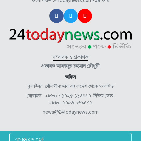
ফলো করুন 24todaynews.com-এর খবর
সম্পাদক ও প্রকাশক
প্রভাষক আফাজুর রহমান চৌধুরী
অফিস
কুলাউড়া, মৌলভীবাজার বাংলাদেশ থেকে প্রকাশিত
মোবাইল : +৮৮০-০১৭২৫-১১৩৭৪৭, নিউজ ডেস্ক:
+৮৮০-১৭৫৩-০৬৯৪৭১
news@24todaynews.com
আমাদের সম্পর্কে