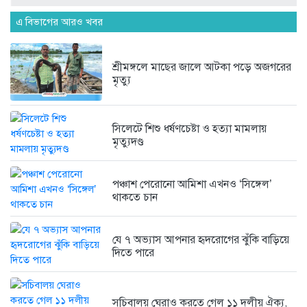
৭ দিন আগে
এ বিভাগের আরও খবর
মৌলভীবাজার জেলা তালামীযের সাধারণ
শ্রীমঙ্গলে মাছের জালে আটকা পড়ে অজগরের
সম্পাদক...
মৃত্যু
৭ দিন আগে
সিলেটে শিশু ধর্ষণচেষ্টা ও হত্যা মামলায়
মৃত্যুদণ্ড
পঞ্চাশ পেরোনো আমিশা এখনও ‘সিঙ্গেল’
থাকতে চান
যে ৭ অভ্যাস আপনার হৃদরোগের ঝুঁকি বাড়িয়ে
দিতে পারে
সচিবালয় ঘেরাও করতে গেল ১১ দলীয় ঐক্য,