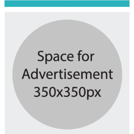
.
পঞ্চাশ পেরোনো আমিশা এখনও ‘সিঙ্গেল’...
২ দিন আগে
যে ৭ অভ্যাস আপনার হৃদরোগের...
২ দিন আগে
সচিবালয় ঘেরাও করতে গেল ১১...
২ দিন আগে
রাষ্ট্রপতি নির্বাচন ২০ আগস্ট
২ দিন আগে
মানিকগঞ্জে পাটের ভরা মৌসুম, ব্যস্ত...
৭ দিন আগে
দৃষ্টিশক্তির জন্য আল্লাহর কৃতজ্ঞতা প্রকাশ...