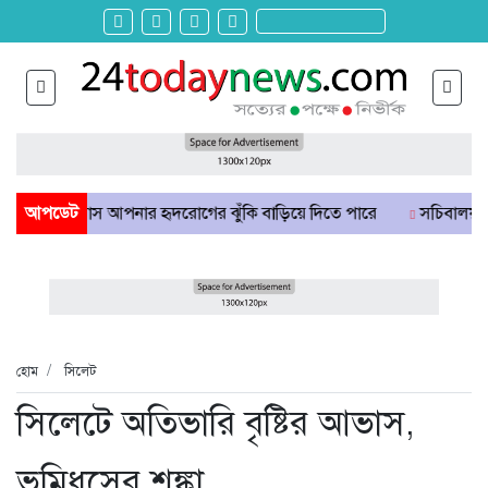
ভ্যাস আপনার হৃদরোগের ঝুঁকি বাড়িয়ে দিতে পারে
আপডেট
সচিবালয় ঘেরাও করত
হোম
সিলেট
সিলেটে অতিভারি বৃষ্টির আভাস,
ভূমিধসের শঙ্কা