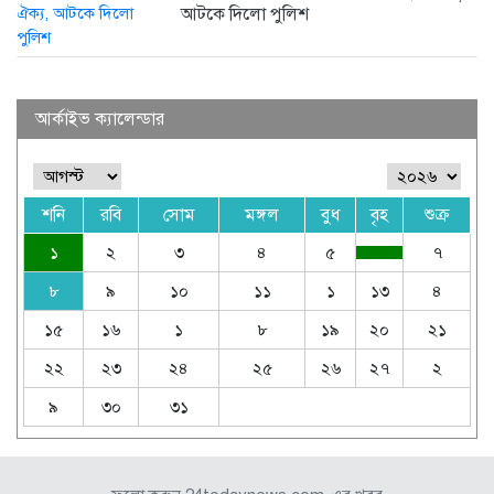
আটকে দিলো পুলিশ
আর্কাইভ ক্যালেন্ডার
শনি
রবি
সোম
মঙ্গল
বুধ
বৃহ
শুক্র
১
২
৩
৪
৫
৭
৮
৯
১০
১১
১
১৩
৪
১৫
১৬
১
৮
১৯
২০
২১
২২
২৩
২৪
২৫
২৬
২৭
২
৯
৩০
৩১