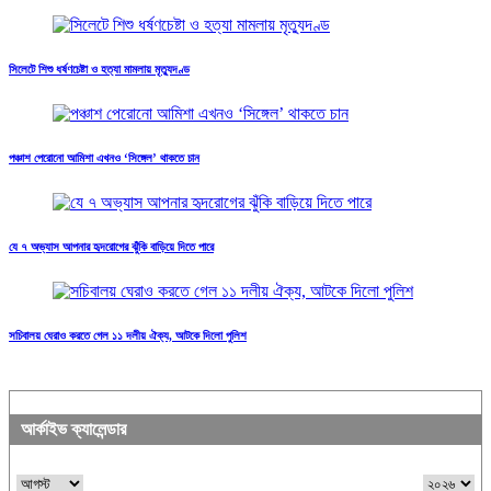
সিলেটে শিশু ধর্ষণচেষ্টা ও হত্যা মামলায় মৃত্যুদণ্ড
পঞ্চাশ পেরোনো আমিশা এখনও ‘সিঙ্গেল’ থাকতে চান
যে ৭ অভ্যাস আপনার হৃদরোগের ঝুঁকি বাড়িয়ে দিতে পারে
সচিবালয় ঘেরাও করতে গেল ১১ দলীয় ঐক্য, আটকে দিলো পুলিশ
আর্কাইভ ক্যালেন্ডার