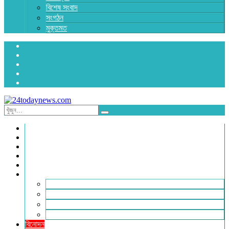
বিশেষ সংবাদ
সংগঠন
মুক্তমত
প্রচ্ছদ
জাতীয়
রাজনীতি
অর্থনীতি
আন্তর্জাতিক
জেলা সংবাদ
হবিগঞ্জ
মৌলভীবাজার
সুনামগঞ্জ
সিলেট
বিনোদন