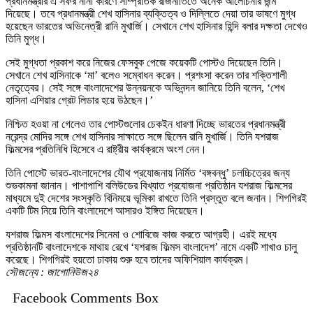
প্রধানমন্ত্রীর এ সফর নানা কারণে সাম্প্রতিক রাজনীতিতে অনেক আলোচনার জন্ম
দিয়েছে। তবে প্রধানমন্ত্রী শেখ হাসিনার ব্যক্তিত্ব ও দিল্লিতে দেয়া তার ভাষণে মুগ্ধ
হয়েছেন ভারতের অভিনেত্রী রানি মুখার্জি। সেখানে শেখ হাসিনার হিন্দি বলার দক্ষতা দেখেও
তিনি মুগ্ধ।
সেই মুগ্ধতা প্রকাশ করে নিজের ফেসবুক পেজে কয়েকটি পোস্টও দিয়েছেন তিনি।
সেখানে শেখ হাসিনাকে ‘মা’ বলেও সম্বোধন করেন। প্রশংসা করেন তার শক্তিশালী
নেতৃত্বের। সেই সঙ্গে বাংলাদেশের উন্নয়নকে অভিনন্দন জানিয়ে তিনি বলেন, ‘শেখ
হাসিনা এশিয়ার গ্রেট লিডার হয়ে উঠছেন।’
নিশ্চিত হওয়া না গেলেও তার পোস্টগুলোর চেকইন ধারণা দিচ্ছে ভারতের প্রধানমন্ত্রী
নরেন্দ্র মোদির সঙ্গে শেখ হাসিনার সাক্ষাতে সঙ্গে ছিলেন রানি মুখার্জি। তিনি যশরাজ
ফিল্মসের প্রতিনিধি হিসেবে এ রাষ্ট্রীয় কার্যক্রমে অংশ নেন।
তিনি পোস্টে ভারত-বাংলাদেশের যৌথ প্রযোজনায় নির্মিত ‘বঙ্গবন্ধু’ চলচ্চিত্রের জন্য
শুভকামনা জানান। পাশাপাশি বলিউডের বিখ্যাত প্রযোজনা প্রতিষ্ঠান যশরাজ ফিল্মসের
মাধ্যমে দুই দেশের সংস্কৃতি বিনিময়ে ভূমিকা রাখতে তিনি প্রস্তুত বলে জনান। শিগগিরই
একটি টিম নিয়ে তিনি বাংলাদেশে আসারও ইঙ্গিত দিয়েছেন।
যশরাজ ফিল্মস বাংলাদেশের সিনেমা ও শোবিজে কাজ করতে আগ্রহী। এরই মধ্যে
প্রতিষ্ঠানটি বাংলাদেশকে মাথায় রেখে ‘যশরাজ ফিল্মস বাংলাদেশ’ নামে একটি শাখাও চালু
করেছে। শিগগিরই হয়তো ঢাকায় শুরু হবে তাদের অফিশিয়াল কার্যক্রম।
সৌজন্যে : জাগোনিউজ২৪
Facebook Comments Box