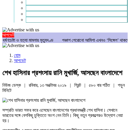
গণমাধ্যম
বিশেষ সংবাদ
সংগঠন
মুক্তমত
আপডেট
া ও হত্যা মামলায় মৃত্যুদণ্ড
পঞ্চাশ পেরোনো আমিশা এখনও ‘সিঙ্গেল’ থাকতে চান
য
হোম
আপডেট
শেখ হাসিনার প্রশংসায় রানি মুখার্জি, আসছেন বাংলাদেশে
নিউজ ডেস্ক | রবিবার, ১৩ অক্টোবর ২০১৯ |
প্রিন্ট
|
৫৮০ বার পঠিত
| পড়ুন
মিনিটে
সম্প্রতি ভারত সফর করে এসেছেন বাংলাদেশের প্রধানমন্ত্রী শেখ হাসিনা। সেখানে
ভারতের সঙ্গে বেশকিছু চুক্তিতে অংশ নেন তিনি। কিছু নতুন প্রকল্পেরও উদ্যোগ নেয়া
হয়।