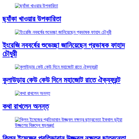
ছ্যাঁকা খাওয়ার উপকারিতা
ইংরেজি নববর্ষের শুভেচ্ছা জানিয়েছেন প্রভাষক ফাহাদ
চৌধুরী
কুলাউড়ায় কেউ কেউ দিনে মহাজোট রাতে ঐক্যফ্রন্ট
কথা রাখলেন অনন্ত
ক্লিন ইমেজের প্রতিভাবান উজ্জ্বল নক্ষত্র ছাত্রনেতা