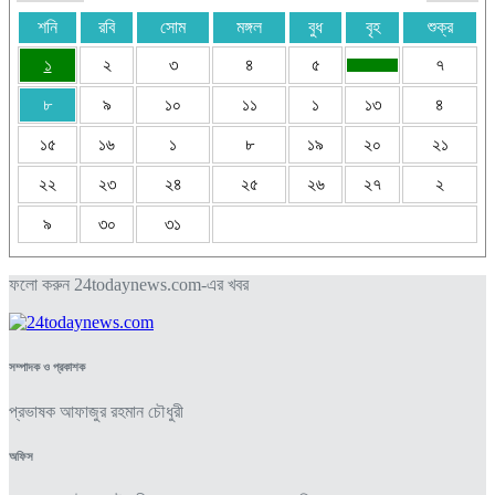
শনি
রবি
সোম
মঙ্গল
বুধ
বৃহ
শুক্র
১
২
৩
৪
৫
৭
৮
৯
১০
১১
১
১৩
৪
১৫
১৬
১
৮
১৯
২০
২১
২২
২৩
২৪
২৫
২৬
২৭
২
৯
৩০
৩১
ফলো করুন 24todaynews.com-এর খবর
সম্পাদক ও প্রকাশক
প্রভাষক আফাজুর রহমান চৌধুরী
অফিস