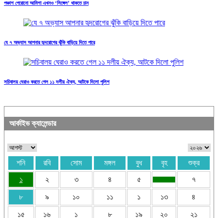
পঞ্চাশ পেরোনো আমিশা এখনও ‘সিঙ্গেল’ থাকতে চান
যে ৭ অভ্যাস আপনার হৃদরোগের ঝুঁকি বাড়িয়ে দিতে পারে
সচিবালয় ঘেরাও করতে গেল ১১ দলীয় ঐক্য, আটকে দিলো পুলিশ
আর্কাইভ ক্যালেন্ডার
শনি
রবি
সোম
মঙ্গল
বুধ
বৃহ
শুক্র
১
২
৩
৪
৫
৭
৮
৯
১০
১১
১
১৩
৪
১৫
১৬
১
৮
১৯
২০
২১