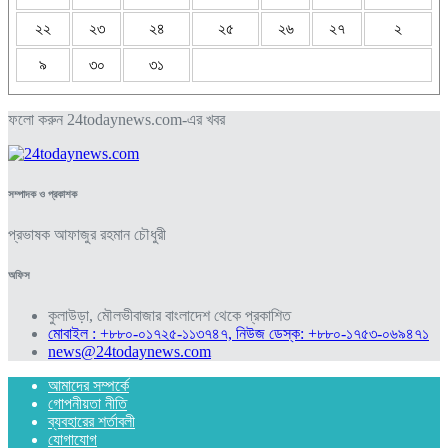
২২
২৩
২৪
২৫
২৬
২৭
২
৯
৩০
৩১
ফলো করুন 24todaynews.com-এর খবর
সম্পাদক ও প্রকাশক
প্রভাষক আফাজুর রহমান চৌধুরী
অফিস
কুলাউড়া, মৌলভীবাজার বাংলাদেশ থেকে প্রকাশিত
মোবাইল : +৮৮০-০১৭২৫-১১৩৭৪৭, নিউজ ডেস্ক: +৮৮০-১৭৫৩-০৬৯৪৭১
news@24todaynews.com
আমাদের সম্পর্কে
গোপনীয়তা নীতি
ব্যবহারের শর্তাবলী
যোগাযোগ