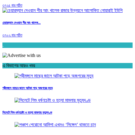
৩৭২৫ বার পঠিত
চেয়ারম্যান দেওয়ান পীর আং খালেক...
৩৭০২ বার পঠিত
.
এ বিভাগের আরও খবর
শ্রীমঙ্গলে মাছের জালে আটকা পড়ে অজগরের মৃত্যু
সিলেটে শিশু ধর্ষণচেষ্টা ও হত্যা মামলায় মৃত্যুদণ্ড