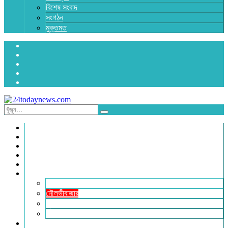
বিশেষ সংবাদ
সংগঠন
মুক্তমত
প্রচ্ছদ
জাতীয়
রাজনীতি
অর্থনীতি
আন্তর্জাতিক
জেলা সংবাদ
হবিগঞ্জ
মৌলভীবাজার
সুনামগঞ্জ
সিলেট
বিনোদন