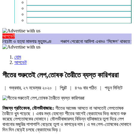
গণমাধ্যম
বিশেষ সংবাদ
সংগঠন
মুক্তমত
আপডেট
 হত্যা মামলায় মৃত্যুদণ্ড
পঞ্চাশ পেরোনো আমিশা এখনও ‘সিঙ্গেল’ থাকতে চান
যে 
হোম
আপডেট
শীতের শুরুতেই লেপ,তোষক তৈরীতে ব্যস্ত কারিগররা
| শুক্রবার, ২৭ নভেম্বর ২০২০ |
প্রিন্ট
|
৪৭৬ বার পঠিত
| পড়ুন
মিনিটে
নিজস্ব প্রতিবেদক, মৌলভীবাজার::
শীতের আমেজ আসতে না আসতেই লেপতোষক
তৈরীতে ধুুম পড়েছে । এবার মধ্য হেমন্তে শীতের আগেই ক্রেতাদের ভিড় জমতে শুরু
করেছে লেপতোষকের দোকানে। মৌলভীবাজারসহ বিভিন্ন হাটবাজারে তুলা দিয়ে লেপ
বানানোর মজুরির পাশাপাশি বেড়েছে তুলা ও কাপড়ের দাম। এ সব লেপ–তোষকের দোকানে
দিন দিন বেড়েই চলছে ক্রেতাদের ভিড়।