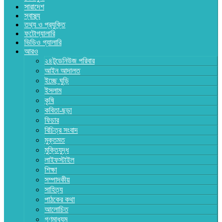
সারাদেশ
স্বাস্থ্য
তথ্য ও প্রযুক্তি
ফটোগ্যালারি
ভিডিও গ্যালারি
আরও
২৪টুডেনিউজ পরিবার
আইন আদালত
ইচ্ছে ঘুড়ি
ইসলাম
কৃষি
কবিতা-ছড়া
ফিচার
বিচিত্র সংবাদ
মুক্তমত
মুক্তিযুদ্ধ
লাইফস্টাইল
শিক্ষা
সম্পাদকীয়
সাহিত্য
পাঠকের কথা
আলোচিত
গণমাধ্যম