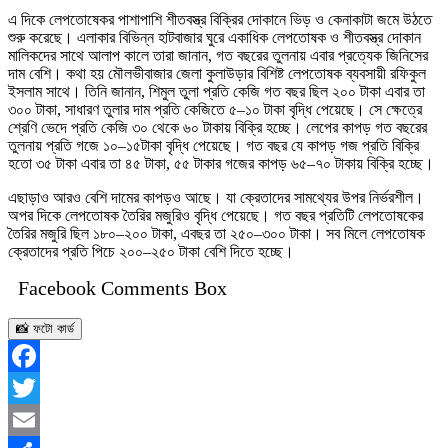
এ দিকে লেপতোষেকর পাশাপাশি শীতবস্ত্র বিক্রির দোকানে ভিড় ও কেনাকাটা জমে উঠতে
শুরু করেছে। এলাকার বিভিন্ন হাটবাজার ঘুরে একাধিক লেপতোষক ও শীতবস্ত্র দোকান
মালিকদের সাথে আলাপ কালে তারা জানান, গত বছরের তুলনায় এবার প্রত্যেক জিনিসের
দাম বেশি। কথা হয় মৌলভীবাজার জেলা কুলাউড়ার বিশিষ্ট লেপতোষক ব্যবসায়ী রফিকুল
ইসলাম সাথে। তিনি জানান, শিমুল তুলা প্রতি কেজি গত বছর ছিল ২০০ টাকা এবার তা
৩০০ টাকা, সাধারণ তুলার দাম প্রতি কেজিতে ৫–১০ টাকা বৃদ্ধি পেয়েছে। সে ক্ষেত্রে
শ্রেণি ভেদে প্রতি কেজি ৩০ থেকে ৬০ টাকায় বিক্রি হচ্ছে। লেপের কাপড় গত বছরের
তুলনায় প্রতি গজে ১০–১৫টাকা বৃদ্ধি পেয়েছে। গত বছর যে কাপড় গজ প্রতি বিক্রি
হতো ৩৫ টাকা এবার তা ৪৫ টাকা, ৫৫ টাকার গজের কাপড় ৬৫–৭০ টাকায় বিক্রি হচ্ছে।
এছাড়াও আরও বেশি দামের কাপড়ও আছে। যা ক্রেতাদের সামথ্যের উপর নির্ভরশীল।
অপর দিকে লেপতোষক তৈরির মজুরিও বৃদ্ধি পেয়েছে। গত বছর প্রতিটি লেপতোষকের
তৈরির মজুরি ছিল ১৮০–২০০ টাকা, এবছর তা ২৫০–৩০০ টাকা। সব মিলে লেপতোষক
ক্রেতাদের প্রতি পিচে ২০০–২৫০ টাকা বেশি দিতে হচ্ছে।
Facebook Comments Box
📸 ফটো কার্ড
Facebook
Twitter