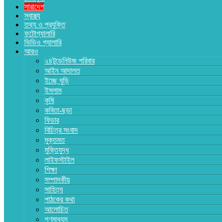
সারাদেশ
স্বাস্থ্য
তথ্য ও প্রযুক্তি
ফটোগ্যালারি
ভিডিও গ্যালারি
আরও
২৪টুডেনিউজ পরিবার
আইন আদালত
ইচ্ছে ঘুড়ি
ইসলাম
কৃষি
কবিতা-ছড়া
ফিচার
বিচিত্র সংবাদ
মুক্তমত
মুক্তিযুদ্ধ
লাইফস্টাইল
শিক্ষা
সম্পাদকীয়
সাহিত্য
পাঠকের কথা
আলোচিত
গণমাধ্যম