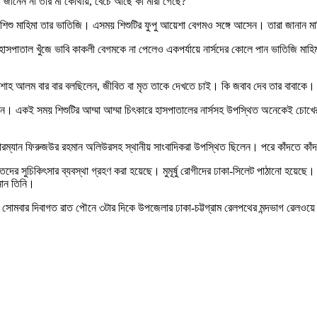
া জানেন না তার মা কোথায়, বেঁচে আছে কী মারা গেছে?
 শিশু মাহিমা তার ভাতিজি। এসময় শিশুটির ফুপু আয়েশা বেগমও সঙ্গে আসেন। তারা জানান মা
 পুরো হাসপাতাল খুঁজে ভাবি কাকলী বেগমকে না পেলেও একপর্যায়ে নার্সদের কোলে পান ভাতিজ
াচা শাহ আলম বার বার বলছিলেন, জীবিত বা মৃত তাকে দেখতে চাই। কি জবাব দেব তার বাবাকে।
ছিলেন। একই সময় শিশুটির আম্মা আম্মা চিৎকারে হাসপাতালের নার্সসহ উপস্থিত অনেকেই চোখের
ারম্যান ফিরুজউর রহমান অলিউরসহ স্থানীয় সাংবাদিকরা উপস্থিত ছিলেন। পরে কাঁদতে কাঁদ
হতদের সুচিকিৎসার ব্যবস্থা গ্রহণ করা হয়েছে। মুমূর্ষু রোগীদের ঢাকা-সিলেট পাঠানো হয়ে
নান তিনি।
হন। সোমবার দিবাগত রাত পৌনে ৩টার দিকে উপজেলার ঢাকা-চট্টগ্রাম রেলপথের মন্দভাগ রেলওয়ে স