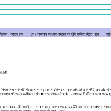
ান
যে ৭ অভ্যাস আপনার হৃদরোগের ঝুঁকি বাড়িয়ে দিতে পারে
সচিবালয় ঘেরাও কর
মিনিটে
দিনও ফিরবে কীনা? মায়ের সঙ্গে বেড়াতে গিয়েছিল সে। কে জানতো এ দিনটাই হবে তার মাকে 
গ রেলওয়ে স্টেশনের ক্রসিংয়ে দুর্ঘটনায় পড়ে তাদের ট্রেনটি। সেখানেই চিরদিনের জন্য মাকে হ
 হলে মাথায় দুটি সেলাই দেন ডাক্তাররা। এরপর থেকে তার ঠাঁই হয় নার্সদের কোলে। কোনোভা