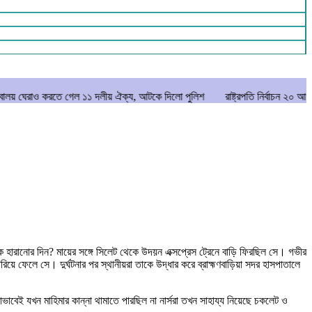
তে গেল ১১ দলীয় ঐক্য, আটকে দিলো পুলিশ
রাষ্ট্রপতি নির্বাচন ২০ আগস্ট
মানিকগঞ্
হারানোর দিন? মায়ের সঙ্গে সিলেট থেকে উদয়ন এক্সপ্রেস ট্রেনে বাড়ি ফিরছিল সে। গভীর
ারিয়ে ফেলে সে। দুর্ঘটনার পর স্থানীয়রা তাকে উদ্ধার করে ব্রাহ্মণবাড়িয়া সদর হাসপাতালে
বেই যখন মাহিমার কান্না থামাতে পারছিল না নার্সরা তখন সাহায্য নিয়েছে চকলেট ও