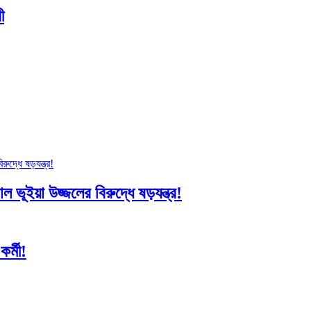
ী
 ভূইয়া উজ্জলের বিরুদ্ধে ষড়যন্ত্র!
র্মী!