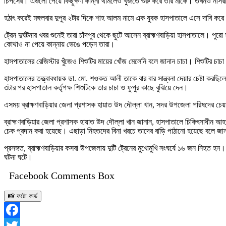
চিপসের। এগুলো পেয়ে কিছুক্ষণ কান্না থামলেও খুঁজতে শুরু করে তার মাকে। তখনও নার্সর
হঠাৎ করেই মঙ্গলবার দুপুর ২টার দিকে শাহ আলম নামে এক যুবক হাসপাতালে এসে দাবি করে
ট্রেন দুর্ঘটনার খবর শুনেই তারা চাঁদপুর থেকে ছুটে আসেন ব্রাহ্মণবাড়িয়া হাসপাতালে।
কোথাও না পেয়ে কান্নায় ভেঙে পড়েন তারা।
হাসপাতালের রেজিস্টার খুঁজেও শিশুটির মায়ের খোঁজ মেলেনি বলে জানান চাচা। শিশুটির চ
হাসপাতালের তত্ত্বাবধায়ক ডা. মো. শওকত আলী তাকে বার বার সান্ত্বনা দেয়ার চেষ্টা কর
৩টার পর হাসপাতাল কর্তৃপক্ষ শিশুটিকে তার চাচা ও ফুপুর কাছে বুঝিয়ে দেন।
এসময় ব্রাক্ষণবাড়িয়ার জেলা প্রশাসক হায়াত উদ দৌল্লা খান, সদর উপজেলা পরিষদের চেয়
ব্রাহ্মণবাড়িয়ার জেলা প্রশাসক হায়াত উদ দৌল্লা খান জানান, হাসপাতালে চিকিৎসাধীন আ
চেক প্রদান করা হয়েছে। এছাড়া নিহতদের বিনা খরচে তাদের বাড়ি পাঠানো হয়েছে বলে জা
প্রসঙ্গত, ব্রাহ্মণবাড়িয়ার কসবা উপজেলায় দুটি ট্রেনের মুখোমুখি সংঘর্ষে ১৬ জন নিহত 
ঘটনা ঘটে।
Facebook Comments Box
📸 ফটো কার্ড
Facebook