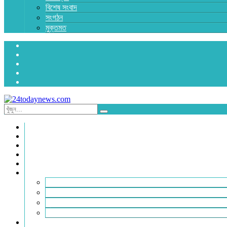
বিশেষ সংবাদ
সংগঠন
মুক্তমত
প্রচ্ছদ
জাতীয়
রাজনীতি
অর্থনীতি
আন্তর্জাতিক
জেলা সংবাদ
হবিগঞ্জ
মৌলভীবাজার
সুনামগঞ্জ
সিলেট
বিনোদন