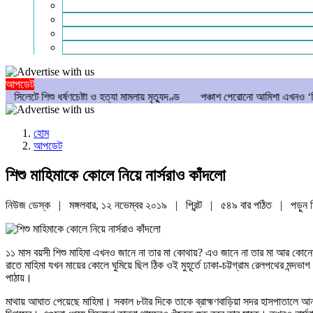
গণমাধ্যম
বিশেষ সংবাদ
সংগঠন
মুক্তমত
আপডেট
র্ষণচেষ্টা ও হত্যা মামলায় মৃত্যুদণ্ড
পঞ্চাশ পেরোনো আমিশা এখনও ‘সিঙ্গেল’ থাকতে চ
হোম
আপডেট
শিশু মাহিমাকে কোলে নিয়ে নার্সরাও কাঁদলো
নিউজ ডেস্ক | মঙ্গলবার, ১২ নভেম্বর ২০১৯ |
প্রিন্ট
|
৫৪৯ বার পঠিত
| পড়ুন
১১ মাস বয়সী শিশু মাহিমা এখনও জানে না তার মা কোথায়? এও জানে না তার মা আর কোনো 
রাতে মাহিমা যখন মায়ের কোলে ঘুমিয়ে ছিল ঠিক ওই মুহূর্তে ঢাকা-চট্টগ্রাম রেলপথের মন্দভা
পাঠায়।
মাথায় আঘাত পেয়েছে মাহিমা। সকাল ৮টার দিকে তাকে ব্রাহ্মণবাড়িয়া সদর হাসপাতালে আনা