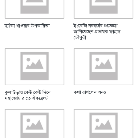
ছ্যাঁকা খাওয়ার উপকারিতা
ইংরেজি নববর্ষের শুভেচ্ছা
জানিয়েছেন প্রভাষক ফাহাদ
চৌধুরী
কুলাউড়ায় কেউ কেউ দিনে
কথা রাখলেন অনন্ত
মহাজোট রাতে ঐক্যফ্রন্ট