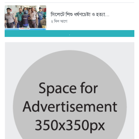
সিলেটে শিশু ধর্ষণচেষ্টা ও হত্যা...
২ দিন আগে
.
পঞ্চাশ পেরোনো আমিশা এখনও ‘সিঙ্গেল’...
২ দিন আগে
যে ৭ অভ্যাস আপনার হৃদরোগের...
২ দিন আগে
সচিবালয় ঘেরাও করতে গেল ১১...
২ দিন আগে