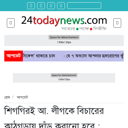
 ‘সিঙ্গেল’ থাকতে চান
আপডেট
যে ৭ অভ্যাস আপনার হৃদরোগের ঝুঁকি বাড়িয়ে দ
হোম
আপডেট
শিগগিরই আ. লীগকে বিচারের
কাঠগড়ায় দাঁড় করানো হবে :