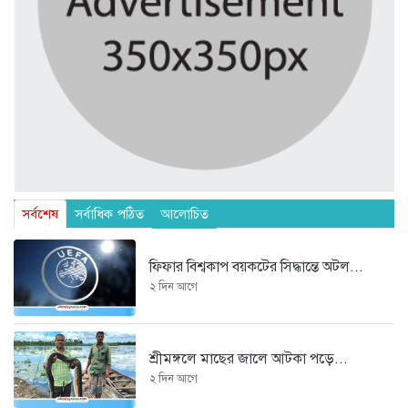
সর্বশেষ
সর্বাধিক পঠিত
আলোচিত
ফিফার বিশ্বকাপ বয়কটের সিদ্ধান্তে অটল...
২ দিন আগে
শ্রীমঙ্গলে মাছের জালে আটকা পড়ে...
২ দিন আগে