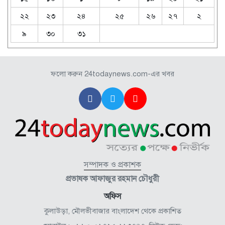
২২
২৩
২৪
২৫
২৬
২৭
২
৯
৩০
৩১
ফলো করুন 24todaynews.com-এর খবর
সম্পাদক ও প্রকাশক
প্রভাষক আফাজুর রহমান চৌধুরী
অফিস
কুলাউড়া, মৌলভীবাজার বাংলাদেশ থেকে প্রকাশিত