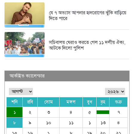
যে ৭ অভ্যাস আপনার হৃদরোগের ঝুঁকি বাড়িয়ে
দিতে পারে
সচিবালয় ঘেরাও করতে গেল ১১ দলীয় ঐক্য,
আটকে দিলো পুলিশ
আর্কাইভ ক্যালেন্ডার
শনি
রবি
সোম
মঙ্গল
বুধ
বৃহ
শুক্র
১
২
৩
৪
৫
৭
৮
৯
১০
১১
১
১৩
৪
১৫
১৬
১
৮
১৯
২০
২১