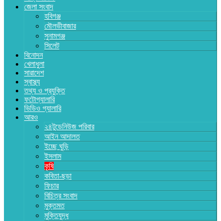
জেলা সংবাদ
হবিগঞ্জ
মৌলভীবাজার
সুনামগঞ্জ
সিলেট
বিনোদন
খেলাধুলা
সারাদেশ
স্বাস্থ্য
তথ্য ও প্রযুক্তি
ফটোগ্যালারি
ভিডিও গ্যালারি
আরও
২৪টুডেনিউজ পরিবার
আইন আদালত
ইচ্ছে ঘুড়ি
ইসলাম
কৃষি
কবিতা-ছড়া
ফিচার
বিচিত্র সংবাদ
মুক্তমত
মুক্তিযুদ্ধ