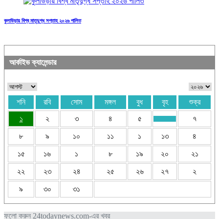
কুলাউড়ায় বিশ্ব মাতৃদুগ্ধ সপ্তাহ ২০২৬ পালিত
আর্কাইভ ক্যালেন্ডার
শনি
রবি
সোম
মঙ্গল
বুধ
বৃহ
শুক্র
১
২
৩
৪
৫
৭
৮
৯
১০
১১
১
১৩
৪
১৫
১৬
১
৮
১৯
২০
২১
২২
২৩
২৪
২৫
২৬
২৭
২
৯
৩০
৩১
ফলো করুন 24todaynews.com-এর খবর