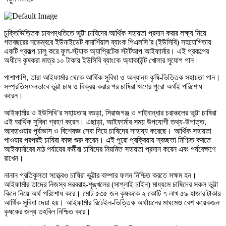
চুক্তিভিত্তিক চাষপদ্ধতিতে ভুট্টা চাষিদের আর্থিক সহায়তা প্রদান করার লক্ষ্য নিয়ে
গতবছরের নভেম্বরে ইউনাইডেট কমার্শিয়াল ব্যাংক পিএলসি’র (ইউসিবি) সহযোগিতায়
একটি প্রকল্প চালু করে ফুল-স্ট্যাক অ্যাগ্রিটেক স্টার্টআপ আইফার্মার। এই প্রকল্পের
অধীনে কৃষকরা মাত্র ১০ টাকায় ইউসিবি ব্যাংকে অ্যাকাউন্ট খোলার সুযোগ পান।
পাশাপাশি, তারা আইফার্মার থেকে আর্থিক সুবিধা ও অন্যান্য কৃষি-ভিত্তিক সহায়তা পান।
সম্প্রতিসফলভাবে ভুট্টা চাষ ও বিক্রয় করার পর চাষিরা ঋণের পুরো অর্থই পরিশোধ
করেন।
আইফার্মার ও ইউসিবি’র সহায়তায় বগুড়া, সিরাজগঞ্জ ও গাইবান্ধার চরাঞ্চলের ভুট্টা চাষিরা
এই আর্থিক সুবিধা গ্রহণ করেন। এছাড়া, আইফার্মার সময় উপযোগী তথ্য-উপাত্ত,
আবহাওয়ার পূর্বাভাস ও বিশেষজ্ঞ সেবা দিয়ে চাষিদের সাহায্য করেছে। আর্থিক সহায়তা
পাওয়ার পরপরই চাষিরা কাজ শুরু করেন। এই পুরো প্রক্রিয়ায় স্বচ্ছতা নিশ্চিত করতে
আইফার্মারের মাঠ পর্যায়ের কর্মীরা চাষিদের নিয়মিত সহায়তা প্রদান করেন এবং পর্যবেক্ষণে
রাখেন।
নানান প্রতিকূলতা সত্ত্বেও চাষিরা ভুট্টার বাম্পার ফলন নিশ্চিত করতে সক্ষম হন।
আইফার্মার তাদের নিজস্ব সরবরাহ-শৃঙ্খলের (সাপ্লাই চাইন) মাধ্যমে চাষিদের সকল ভুট্টা
কিনে নিয়ে অর্থ পরিশোধ করে। মোট ৫৩৫ জন কৃষককে ২ কোটি ৭ লাখ ৫৯ হাজার টাকার
আর্থিক সুবিধা দেয়া হয়। আইফার্মার রিটেইল-ভিত্তিক অর্থায়নের মাধমেও বেশ কয়েকজন
কৃষকের জন্য তহবিল নিশ্চিত করে।