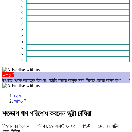
মুক্তিযুদ্ধ
লাইফস্টাইল
শিক্ষা
সম্পাদকীয়
সাহিত্য
পাঠকের কথা
আলোচিত
গণমাধ্যম
বিশেষ সংবাদ
সংগঠন
মুক্তমত
আপডেট
অহেতুক স্টপেজ: মন্ত্রীর নজরে আসুক ঢাকা-সিলেট রেলের আসল রূপ
আমার রক্ত ঝরেছ
হোম
আপডেট
শতভাগ ঋণ পরিশোধ করলেন ভুট্টা চাষিরা
নিজস্ব প্রতিবেদক | শনিবার, ১৯ আগস্ট ২০২৩ |
প্রিন্ট
|
৫৮৮ বার পঠিত
|
পড়ুন
মিনিটে