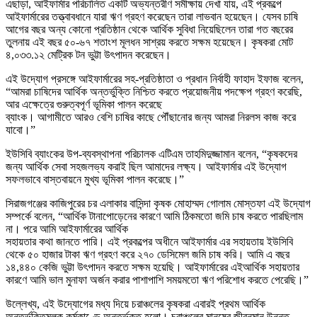
এছাড়া, আইফার্মার পরিচালিত একটি অভ্যন্তরীণ সমীক্ষায় দেখা যায়, এই প্রকল্পে
আইফার্মারের তত্ত্বাবধানে যারা ঋণ গ্রহণ করেছেন তারা লাভবান হয়েছেন। যেসব চাষি
আগের বছর অন্য কোনো প্রতিষ্ঠান থেকে আর্থিক সুবিধা নিয়েছিলেন তারা গত বছরের
তুলনায় এই বছর ৫০-৬৭ শতাংশ মূলধন সাশ্রয় করতে সক্ষম হয়েছেন। কৃষকরা মোট
৪,০৩৩.১২ মেট্রিক টন ভুট্টা উৎপাদন করেছেন।
এই উদ্যোগ প্রসঙ্গে আইফার্মারের সহ-প্রতিষ্ঠাতা ও প্রধান নির্বাহী ফাহাদ ইফাজ বলেন,
“আমরা চাষিদের আর্থিক অন্তর্ভুক্তি নিশ্চিত করতে প্রয়োজনীয় পদক্ষেপ গ্রহণ করেছি,
আর এক্ষেত্রে গুরুত্বপূর্ণ ভূমিকা পালন করেছে
ব্যাংক। আগামীতে আরও বেশি চাষির কাছে পৌঁছানোর জন্য আমরা নিরলস কাজ করে
যাবো।”
ইউসিবি ব্যাংকের উপ-ব্যবস্থাপনা পরিচালক এটিএম তাহমিদুজ্জামান বলেন, “কৃষকদের
জন্য আর্থিক সেবা সহজলভ্য করাই ছিল আমাদের লক্ষ্য। আইফার্মার এই উদ্যোগ
সফলভাবে বাস্তবায়নে মুখ্য ভূমিকা পালন করেছে।”
সিরাজগঞ্জের কাজিপুরের চর এলাকার বাসিন্দা কৃষক মোহাম্মদ গোলাম মোস্তফা এই উদ্যোগ
সম্পর্কে বলেন, “আর্থিক টানাপোড়েনের কারণে আমি ঠিকমতো জমি চাষ করতে পারছিলাম
না। পরে আমি আইফার্মারের আর্থিক
সহায়তার কথা জানতে পারি। এই প্রকল্পের অধীনে আইফার্মার এর সহায়তায় ইউসিবি
থেকে ৫০ হাজার টাকা ঋণ গ্রহণ করে ২৭০ ডেসিমেল জমি চাষ করি। আমি এ বছর
১৪,৪৪০ কেজি ভুট্টা উৎপাদন করতে সক্ষম হয়েছি। আইফার্মারের এইআর্থিক সহায়তার
কারণে আমি ভাল মুনাফা অর্জন করার পাশাপাশি সময়মতো ঋণ পরিশোধ করতে পেরেছি।”
উল্লেখ্য, এই উদ্যোগের মধ্য দিয়ে চরাঞ্চলের কৃষকরা এবারই প্রথম আর্থিক
অন্তর্ভুক্তিমূলক কর্মকাণ্ডে অন্তর্ভুক্ত হলো। চরাঞ্চলের মানুষের জীবনমান উন্নত