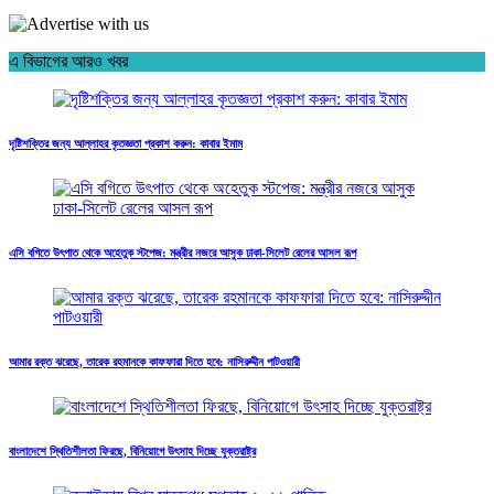
এ বিভাগের আরও খবর
দৃষ্টিশক্তির জন্য আল্লাহর কৃতজ্ঞতা প্রকাশ করুন: কাবার ইমাম
এসি বগিতে উৎপাত থেকে অহেতুক স্টপেজ: মন্ত্রীর নজরে আসুক ঢাকা-সিলেট রেলের আসল রূপ
আমার রক্ত ঝরেছে, তারেক রহমানকে কাফফারা দিতে হবে: নাসিরুদ্দীন পাটওয়ারী
বাংলাদেশে স্থিতিশীলতা ফিরছে, বিনিয়োগে উৎসাহ দিচ্ছে যুক্তরাষ্ট্র