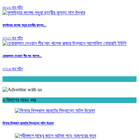
৩৮১৩ বার পঠিত
কুলাউড়ায় কলেজ পড়ুয়া ছাত্রীর ঝুলন্ত...
৩৭২৭ বার পঠিত
চেয়ারম্যান দেওয়ান পীর আং খালেক...
৩৭০৬ বার পঠিত
.
এ বিভাগের আরও খবর
ফিফার বিশ্বকাপ বয়কটের সিদ্ধান্তে অটল উয়েফা