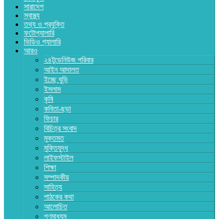
সারাদেশ
স্বাস্থ্য
তথ্য ও প্রযুক্তি
ফটোগ্যালারি
ভিডিও গ্যালারি
আরও
২৪টুডেনিউজ পরিবার
আইন আদালত
ইচ্ছে ঘুড়ি
ইসলাম
কৃষি
কবিতা-ছড়া
ফিচার
বিচিত্র সংবাদ
মুক্তমত
মুক্তিযুদ্ধ
লাইফস্টাইল
শিক্ষা
সম্পাদকীয়
সাহিত্য
পাঠকের কথা
আলোচিত
গণমাধ্যম