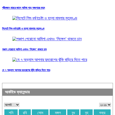
শ্রীমঙ্গলে মাছের জালে আটকা পড়ে অজগরের মৃত্যু
সিলেটে শিশু ধর্ষণচেষ্টা ও হত্যা মামলায় মৃত্যুদণ্ড
পঞ্চাশ পেরোনো আমিশা এখনও ‘সিঙ্গেল’ থাকতে চান
যে ৭ অভ্যাস আপনার হৃদরোগের ঝুঁকি বাড়িয়ে দিতে পারে
আর্কাইভ ক্যালেন্ডার
শনি
রবি
সোম
মঙ্গল
বুধ
বৃহ
শুক্র