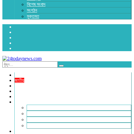
বিশেষ সংবাদ
সংগঠন
মুক্তমত
প্রচ্ছদ
জাতীয়
রাজনীতি
অর্থনীতি
আন্তর্জাতিক
জেলা সংবাদ
হবিগঞ্জ
মৌলভীবাজার
সুনামগঞ্জ
সিলেট
বিনোদন