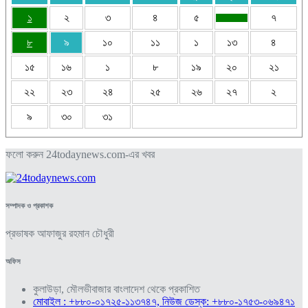
১
২
৩
৪
৫
৭
৮
৯
১০
১১
১
১৩
৪
১৫
১৬
১
৮
১৯
২০
২১
২২
২৩
২৪
২৫
২৬
২৭
২
৯
৩০
৩১
ফলো করুন 24todaynews.com-এর খবর
সম্পাদক ও প্রকাশক
প্রভাষক আফাজুর রহমান চৌধুরী
অফিস
কুলাউড়া, মৌলভীবাজার বাংলাদেশ থেকে প্রকাশিত
মোবাইল : +৮৮০-০১৭২৫-১১৩৭৪৭, নিউজ ডেস্ক: +৮৮০-১৭৫৩-০৬৯৪৭১