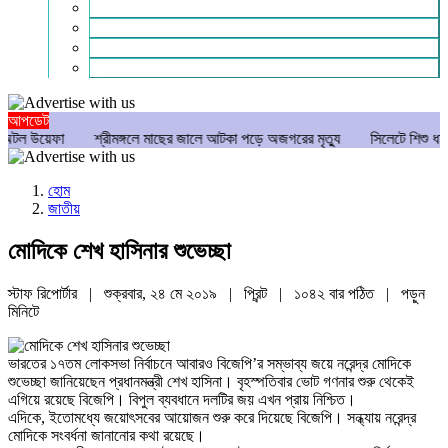
গণমাধ্যম
বিশেষ সংবাদ
সংগঠন
মুক্তমত
আপডেট
েফা
শ্রীমঙ্গলে মাছের জালে আটকা পড়ে অজগরের মৃত্যু
সিলেটে শিশু ধর্ষণচেষ্টা ও 
হোম
জাতীয়
মোদিকে শেখ হাসিনার শুভেচ্ছা
স্টাফ রিপোর্টার | শুক্রবার, ২৪ মে ২০১৯ |
প্রিন্ট
|
১০৪২ বার পঠিত
| পড়ুন
মিনিটে
ভারতের ১৭তম লোকসভা নির্বাচনে আবারও বিজেপি’র সম্ভাব্য জয়ে নরেন্দ্র মোদিকে
শুভেচ্ছা জানিয়েছেন প্রধানমন্ত্রী শেখ হাসিনা। বৃহস্পতিবার ভোট গণনার শুরু থেকেই
এগিয়ে রয়েছে বিজেপি। বিপুল ব্যবধানে দলটির জয় এখন প্রায় নিশ্চিত।
এদিকে, ইতোমধ্যে জয়োৎসবের আয়োজন শুরু করে দিয়েছে বিজেপি। সন্ধ্যায় নরেন্দ্র
মোদিকে সংবর্ধনা জানানোর কথা রয়েছে।