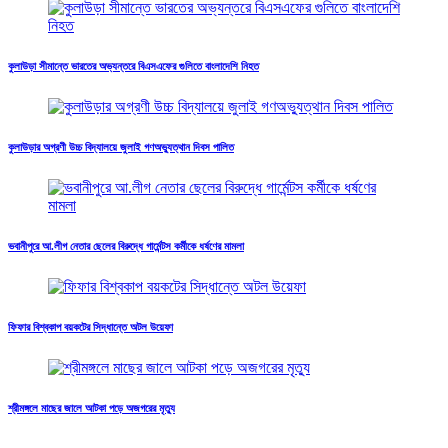
কুলাউড়া সীমান্তে ভারতের অভ্যন্তরে বিএসএফের গুলিতে বাংলাদেশি নিহত
কুলাউড়ার অগ্রণী উচ্চ বিদ্যালয়ে জুলাই গণঅভ্যুত্থান দিবস পালিত
ভবানীপুরে আ.লীগ নেতার ছেলের বিরুদ্ধে গার্মেন্টস কর্মীকে ধর্ষণের মামলা
ফিফার বিশ্বকাপ বয়কটের সিদ্ধান্তে অটল উয়েফা
শ্রীমঙ্গলে মাছের জালে আটকা পড়ে অজগরের মৃত্যু