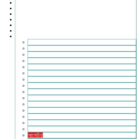
খেলাধুলা
সারাদেশ
স্বাস্থ্য
তথ্য ও প্রযুক্তি
ফটোগ্যালারি
ভিডিও গ্যালারি
আরও
২৪টুডেনিউজ পরিবার
আইন আদালত
ইচ্ছে ঘুড়ি
ইসলাম
কৃষি
কবিতা-ছড়া
ফিচার
বিচিত্র সংবাদ
মুক্তমত
মুক্তিযুদ্ধ
লাইফস্টাইল
শিক্ষা
সম্পাদকীয়
সাহিত্য
পাঠকের কথা
আলোচিত