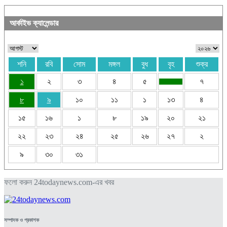
আর্কাইভ ক্যালেন্ডার
শনি
রবি
সোম
মঙ্গল
বুধ
বৃহ
শুক্র
১
২
৩
৪
৫
৭
৮
৯
১০
১১
১
১৩
৪
১৫
১৬
১
৮
১৯
২০
২১
২২
২৩
২৪
২৫
২৬
২৭
২
৯
৩০
৩১
ফলো করুন 24todaynews.com-এর খবর
সম্পাদক ও প্রকাশক