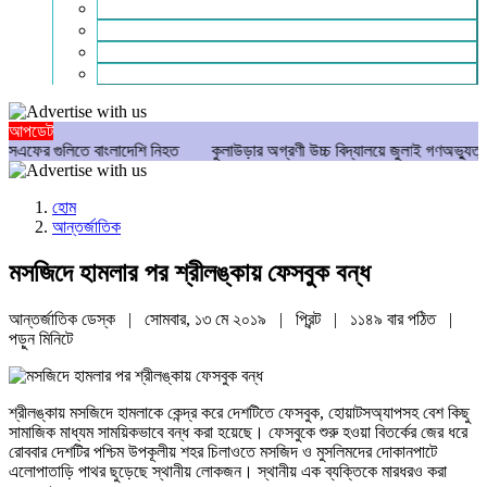
গণমাধ্যম
বিশেষ সংবাদ
সংগঠন
মুক্তমত
আপডেট
িতে বাংলাদেশি নিহত
কুলাউড়ার অগ্রণী উচ্চ বিদ্যালয়ে জুলাই গণঅভ্যুত্থান দিবস পা
হোম
আন্তর্জাতিক
মসজিদে হামলার পর শ্রীলঙ্কায় ফেসবুক বন্ধ
আন্তর্জাতিক ডেস্ক | সোমবার, ১৩ মে ২০১৯ |
প্রিন্ট
|
১১৪৯ বার পঠিত
|
পড়ুন
মিনিটে
শ্রীলঙ্কায় মসজিদে হামলাকে কেন্দ্র করে দেশটিতে ফেসবুক, হোয়াটসঅ্যাপসহ বেশ কিছু
সামাজিক মাধ্যম সাময়িকভাবে বন্ধ করা হয়েছে। ফেসবুকে শুরু হওয়া বিতর্কের জের ধরে
রোববার দেশটির পশ্চিম উপকূলীয় শহর চিলাওতে মসজিদ ও মুসলিমদের দোকানপাটে
এলোপাতাড়ি পাথর ছুড়েছে স্থানীয় লোকজন। স্থানীয় এক ব্যক্তিকে মারধরও করা