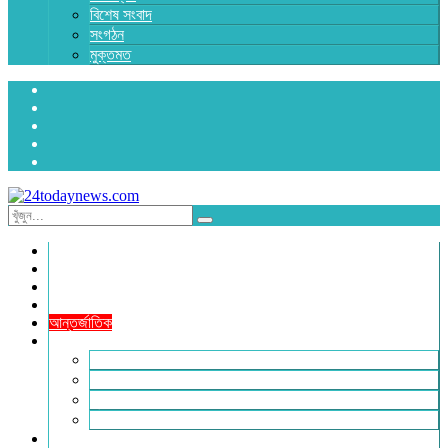
বিশেষ সংবাদ
সংগঠন
মুক্তমত
প্রচ্ছদ
জাতীয়
রাজনীতি
অর্থনীতি
আন্তর্জাতিক
জেলা সংবাদ
হবিগঞ্জ
মৌলভীবাজার
সুনামগঞ্জ
সিলেট
বিনোদন