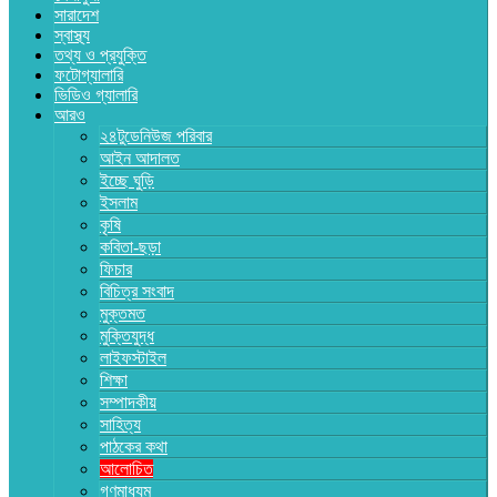
সারাদেশ
স্বাস্থ্য
তথ্য ও প্রযুক্তি
ফটোগ্যালারি
ভিডিও গ্যালারি
আরও
২৪টুডেনিউজ পরিবার
আইন আদালত
ইচ্ছে ঘুড়ি
ইসলাম
কৃষি
কবিতা-ছড়া
ফিচার
বিচিত্র সংবাদ
মুক্তমত
মুক্তিযুদ্ধ
লাইফস্টাইল
শিক্ষা
সম্পাদকীয়
সাহিত্য
পাঠকের কথা
আলোচিত
গণমাধ্যম