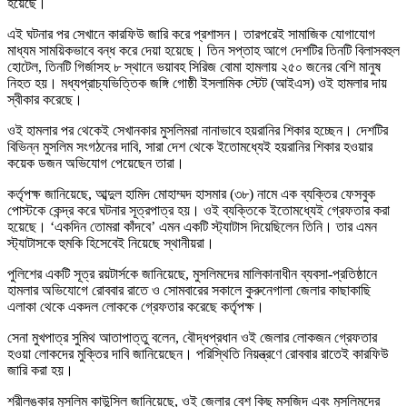
হয়েছে।
এই ঘটনার পর সেখানে কারফিউ জারি করে প্রশাসন। তারপরেই সামাজিক যোগাযোগ
মাধ্যম সাময়িকভাবে বন্ধ করে দেয়া হয়েছে। তিন সপ্তাহ আগে দেশটির তিনটি বিলাসবহুল
হোটেল, তিনটি গির্জাসহ ৮ স্থানে ভয়াবহ সিরিজ বোমা হামলায় ২৫০ জনের বেশি মানুষ
নিহত হয়। মধ্যপ্রাচ্যভিত্তিক জঙ্গি গোষ্ঠী ইসলামিক স্টেট (আইএস) ওই হামলার দায়
স্বীকার করেছে।
ওই হামলার পর থেকেই সেখানকার মুসলিমরা নানাভাবে হয়রানির শিকার হচ্ছেন। দেশটির
বিভিন্ন মুসলিম সংগঠনের দাবি, সারা দেশ থেকে ইতোমধ্যেই হয়রানির শিকার হওয়ার
কয়েক ডজন অভিযোগ পেয়েছেন তারা।
কর্তৃপক্ষ জানিয়েছে, আব্দুল হামিদ মোহাম্মদ হাসমার (৩৮) নামে এক ব্যক্তির ফেসবুক
পোস্টকে কেন্দ্র করে ঘটনার সূত্রপাত্র হয়। ওই ব্যক্তিকে ইতোমধ্যেই গ্রেফতার করা
হয়েছে। ‘একদিন তোমরা কাঁদবে’ এমন একটি স্ট্যাটাস দিয়েছিলেন তিনি। তার এমন
স্ট্যাটাসকে হুমকি হিসেবেই নিয়েছে স্থানীয়রা।
পুলিশের একটি সূত্র রয়টার্সকে জানিয়েছে, মুসলিমদের মালিকানাধীন ব্যবসা-প্রতিষ্ঠানে
হামলার অভিযোগে রোববার রাতে ও সোমবারের সকালে কুরুনেগালা জেলার কাছাকাছি
এলাকা থেকে একদল লোককে গ্রেফতার করেছে কর্তৃপক্ষ।
সেনা মুখপাত্র সুমিথ আতাপাত্তু বলেন, বৌদ্ধপ্রধান ওই জেলার লোকজন গ্রেফতার
হওয়া লোকদের মুক্তির দাবি জানিয়েছেন। পরিস্থিতি নিয়ন্ত্রণে রোববার রাতেই কারফিউ
জারি করা হয়।
শ্রীলঙ্কার মুসলিম কাউন্সিল জানিয়েছে, ওই জেলার বেশ কিছু মসজিদ এবং মুসলিমদের