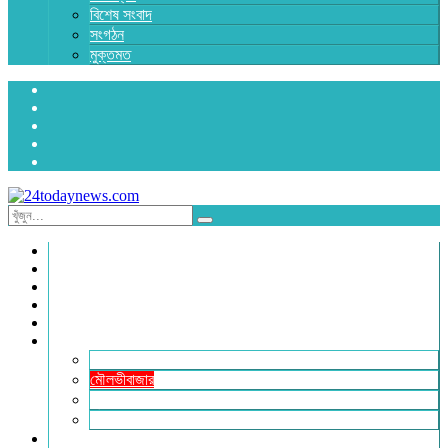
বিশেষ সংবাদ
সংগঠন
মুক্তমত
প্রচ্ছদ
জাতীয়
রাজনীতি
অর্থনীতি
আন্তর্জাতিক
জেলা সংবাদ
হবিগঞ্জ
মৌলভীবাজার
সুনামগঞ্জ
সিলেট
বিনোদন