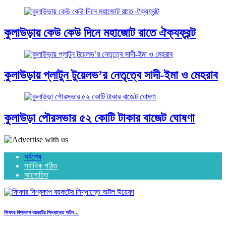
কুলাউড়ায় কেউ কেউ দিনে মহাজোট রাতে ঐক্যফ্রন্ট
কুলাউড়ায় প্লাটুন টুয়েলভ’র নেতৃত্বে সাদী-ইমা ও মেহরাব
কুলাউড়া পৌরসভার ৫২ কোটি টাকার বাজেট ঘোষণা
সর্বশেষ
সর্বাধিক পঠিত
আলোচিত
ফিফার বিশ্বকাপ বয়কটের সিদ্ধান্তে অটল...