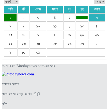
শনি
রবি
সোম
মঙ্গল
বুধ
বৃহ
শুক্র
১
২
৩
৪
৫
৭
৮
৯
১০
১১
১
১৩
৪
১৫
১৬
১
৮
১৯
২০
২১
২২
২৩
২৪
২৫
২৬
২৭
২
৯
৩০
৩১
ফলো করুন 24todaynews.com-এর খবর
সম্পাদক ও প্রকাশক
প্রভাষক আফাজুর রহমান চৌধুরী
অফিস