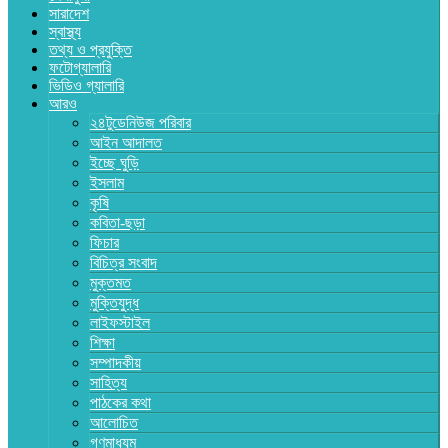
সারাদেশ
স্বাস্থ্য
তথ্য ও প্রযুক্তি
ফটোগ্যালারি
ভিডিও গ্যালারি
আরও
২৪টুডেনিউজ পরিবার
আইন আদালত
ইচ্ছে ঘুড়ি
ইসলাম
কৃষি
কবিতা-ছড়া
ফিচার
বিচিত্র সংবাদ
মুক্তমত
মুক্তিযুদ্ধ
লাইফস্টাইল
শিক্ষা
সম্পাদকীয়
সাহিত্য
পাঠকের কথা
আলোচিত
গণমাধ্যম