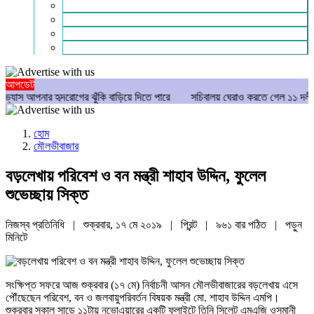
গণমাধ্যম
বিশেষ সংবাদ
সংগঠন
মুক্তমত
আপডেট
ার হৃদরোগের ঝুঁকি বাড়িয়ে দিতে পারে
সচিবালয় ঘেরাও করতে গেল ১১ দলীয় ঐক্য, আ
হোম
মৌলভীবাজার
বড়লেখায় পরিবেশ ও বন মন্ত্রী শাহাব উদ্দিন, ফুলেল
শুভেচ্ছায় সিক্ত
নিজস্ব প্রতিনিধি | শুক্রবার, ১৭ মে ২০১৯ |
প্রিন্ট
|
৯৬১ বার পঠিত
| পড়ুন
মিনিটে
সংক্ষিপ্ত সফরে আজ শুক্রবার (১৭ মে) নির্বাচনী আসন মৌলভীবাজারের বড়লেখায় এসে
পৌঁছেছেন পরিবেশ, বন ও জলবায়ুপরিবর্তন বিষয়ক মন্ত্রী মো. শাহাব উদ্দিন এমপি।
শুক্রবার সকাল সাড়ে ১১টায় নভোএয়ারের একটি ফ্লাইটে তিনি সিলেট এমএজি ওসমানী