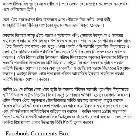
আন্তর্জাতিক বিমানবন্দরে এসে পৌঁছান। পরে সেখান থেকে দুপুরে সড়কপথে বড়লেখার
এসে পৌঁছেছেন তিনি।
বেলা ১টায় বড়লেখাস্থ নিজ বাসবভনে এসে পৌঁছালে নিজ দলীয় নেতা কর্মী,
জনপ্রতিনিধিসহ বিভিন্ন সংগঠনের ফুলেল শুভেচ্ছায় সিক্ত হয়েছেন।
শুক্রবার বিকেলে সাড়ে ৫টায় বড়লেখা নূরজাহান শপিং সেন্টারের উদ্বোধন ও ইফতার
মাহফিলে প্রধান অতিথি হিসেবে উপস্থিত থাকবেন। পরদিন ১৮ মে শনিবার সকাল সাড়ে
১১টায় শিলঘাট চাবাগানের এবং দুপুর ১২টায় ধামাই এসি সরকারি প্রাথমিক বিদ্যালয়ের ও
বেলা ২টায় ষাটমা সরকারি প্রাথমিক বিদ্যালয়ের নির্মাণ কাজের ভিত্তিপ্রস্তর স্থাপন
করবেন। এদিন বিকেল ৪টায় উপজেলা পরিষদ মিলনায়তনে বড়লেখা উপজেলার বিভিন্ন
সরকারি প্রাথমিক বিদ্যালয়ের মাল্টি মিডিয়া ও সাউন্ড সিস্টেম বিতরণ অনুষ্ঠানে প্রধান
অতিথি হিসেবে যোগদান দেবেন এবং কুমারশাইল ও ছোটলেখা গ্রামে বিদ্যুতের উদ্বোধন
করবেন। এছাড়া বিকেল ৫টায় উপজেলা পরিষদ আয়োজিত ইফতার মাহফিলে প্রধান
অতিথি হিসেবে যোগদান করবেন।
পরদিন ১৯ মে রবিবার বেলা ২টায় জুড়ী উপজেলার বিভিন্ন সরকারি প্রাথমিক বিদ্যালয়ের
মাল্টি মিডিয়া ও সাউন্ড সিস্টেম বিতরণ অনুষ্ঠানে প্রধান অতিথি হিসেবে যোগদান করবেন।
এদিন বিকেল ৩টায় সড়কপথে মৌলভীবাজার সার্কিট হাউসের উদ্দেশ্যে যাত্রা করবেন।
বিকেল ৫টায় মৌলভীবাজার জেলা প্রশাসনের আয়োজনে ইফতার মাহফিলে যোগ দেবেন
এবং মৌলভীবাজার সার্কিটহাউসে রাত্রিযাপন করবেন। পরদিন সকাল ১১টায় সড়কপথে
সিলেট এমএজি ওসমানী আন্তর্জাতিক বিমানবন্দরের উদ্দেশ্যে যাত্রা করবেন। বেলা পৌনে
একটায় বিমানযোগে ঢাকার উদ্দেশ্যে তিনি সিলেট ত্যাগ করবেন।
Facebook Comments Box