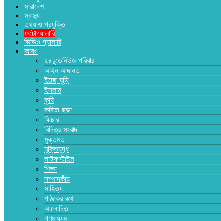
সারাদেশ
স্বাস্থ্য
তথ্য ও প্রযুক্তি
ফটোগ্যালারি
ভিডিও গ্যালারি
আরও
২৪টুডেনিউজ পরিবার
আইন আদালত
ইচ্ছে ঘুড়ি
ইসলাম
কৃষি
কবিতা-ছড়া
ফিচার
বিচিত্র সংবাদ
মুক্তমত
মুক্তিযুদ্ধ
লাইফস্টাইল
শিক্ষা
সম্পাদকীয়
সাহিত্য
পাঠকের কথা
আলোচিত
গণমাধ্যম