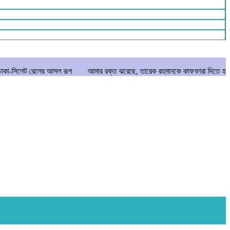
র আসল রূপ
আমার রক্ত ঝরেছে, তারেক রহমানকে কাফফারা দিতে হবে: নাসিরুদ্দীন পাটওয়