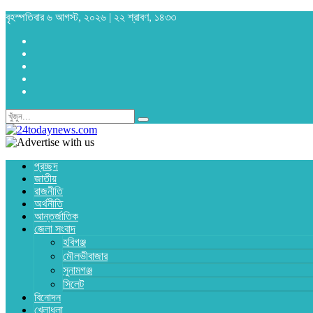
বৃহস্পতিবার ৬ আগস্ট, ২০২৬ | ২২ শ্রাবণ, ১৪৩৩
প্রচ্ছদ
জাতীয়
রাজনীতি
অর্থনীতি
আন্তর্জাতিক
জেলা সংবাদ
হবিগঞ্জ
মৌলভীবাজার
সুনামগঞ্জ
সিলেট
বিনোদন
খেলাধুলা