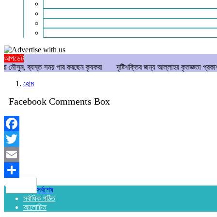
গণমাধ্যম
বিশেষ সংবাদ
সংগঠন
মুক্তমত
আপডেট
ত সময় পার করছেন কৃষকরা
দৃষ্টিশক্তির জন্য আল্লাহর কৃতজ্ঞতা প্রকাশ করুন: কাবার ইমা
হোম
Facebook Comments Box
Facebook
Twitter
Email
Share
সর্বশেষ
সর্বাধিক পঠিত
আলোচিত