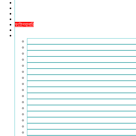
খেলাধুলা
সারাদেশ
স্বাস্থ্য
তথ্য ও প্রযুক্তি
ফটোগ্যালারি
ভিডিও গ্যালারি
আরও
২৪টুডেনিউজ পরিবার
আইন আদালত
ইচ্ছে ঘুড়ি
ইসলাম
কৃষি
কবিতা-ছড়া
ফিচার
বিচিত্র সংবাদ
মুক্তমত
মুক্তিযুদ্ধ
লাইফস্টাইল
শিক্ষা
সম্পাদকীয়
সাহিত্য
পাঠকের কথা
আলোচিত