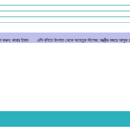
ম
এসি বগিতে উৎপাত থেকে অহেতুক স্টপেজ: মন্ত্রীর নজরে আসুক ঢাকা-সিলেট রেলে