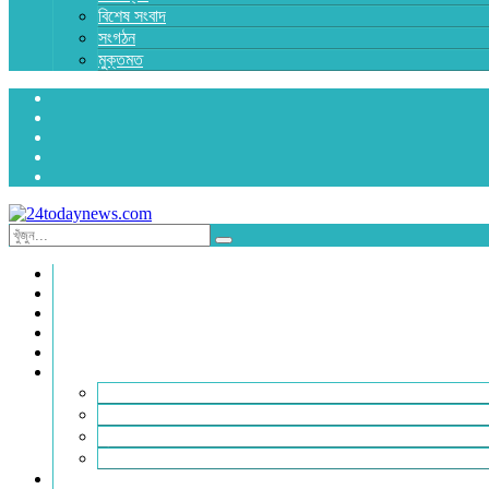
বিশেষ সংবাদ
সংগঠন
মুক্তমত
প্রচ্ছদ
জাতীয়
রাজনীতি
অর্থনীতি
আন্তর্জাতিক
জেলা সংবাদ
হবিগঞ্জ
মৌলভীবাজার
সুনামগঞ্জ
সিলেট
বিনোদন