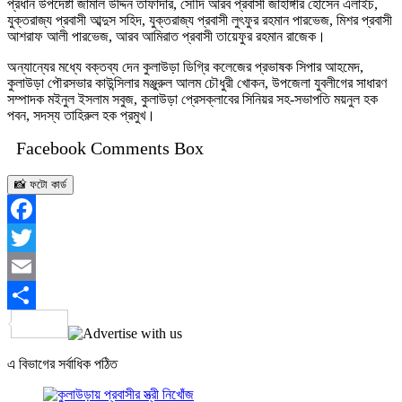
প্রধান উপদেষ্টা জামাল উদ্দিন তাফাদার, সৌদি আরব প্রবাসী জাহাঙ্গীর হোসেন এলাইচ,
যুক্তরাজ্য প্রবাসী আব্দুস সহিদ, যুক্তরাজ্য প্রবাসী লুৎফুর রহমান পারভেজ, মিশর প্রবাসী
আশরাফ আলী পারভেজ, আরব আমিরাত প্রবাসী তায়েফুর রহমান রাজেক।
অন্যান্যের মধ্যে বক্তব্য দেন কুলাউড়া ডিগ্রি কলেজের প্রভাষক সিপার আহমেদ,
কুলাউড়া পৌরসভার কাউন্সিলার মঞ্জুরুল আলম চৌধুরী খোকন, উপজেলা যুবলীগের সাধারণ
সম্পাদক মইনুল ইসলাম সবুজ, কুলাউড়া প্রেসক্লাবের সিনিয়র সহ-সভাপতি ময়নুল হক
পবন, সদস্য তাহিরুল হক প্রমুখ।
Facebook Comments Box
📸 ফটো কার্ড
Facebook
Twitter
Email
Share
এ বিভাগের সর্বাধিক পঠিত