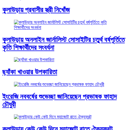
কুলাউড়ায় প্রবাসীর স্ত্রী নিখোঁজ
কুলাউড়ায় অনলাইন জার্নালিস্ট সোসাইটির চতুর্থ বর্ষপূর্তিতে
কৃতি শিক্ষার্থীদের সংবর্ধনা
ছ্যাঁকা খাওয়ার উপকারিতা
ইংরেজি নববর্ষের শুভেচ্ছা জানিয়েছেন প্রভাষক ফাহাদ
চৌধুরী
কুলাউড়ায় কেউ কেউ দিনে মহাজোট রাতে ঐক্যফ্রন্ট