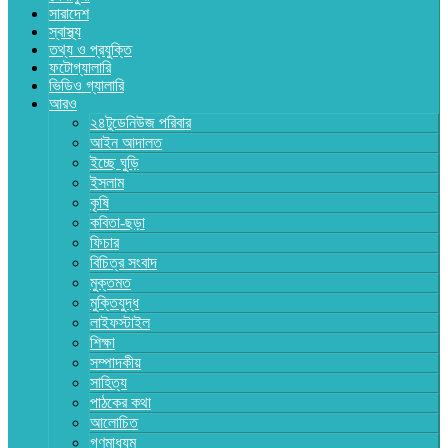
সারাদেশ
স্বাস্থ্য
তথ্য ও প্রযুক্তি
ফটোগ্যালারি
ভিডিও গ্যালারি
আরও
২৪টুডেনিউজ পরিবার
আইন আদালত
ইচ্ছে ঘুড়ি
ইসলাম
কৃষি
কবিতা-ছড়া
ফিচার
বিচিত্র সংবাদ
মুক্তমত
মুক্তিযুদ্ধ
লাইফস্টাইল
শিক্ষা
সম্পাদকীয়
সাহিত্য
পাঠকের কথা
আলোচিত
গণমাধ্যম