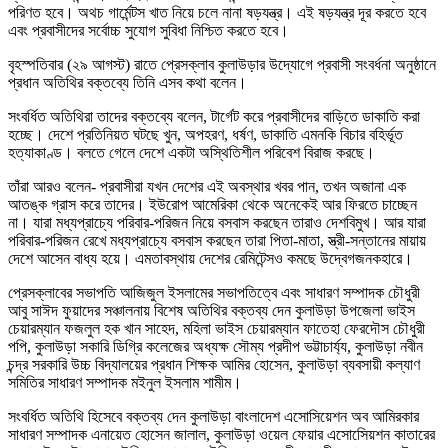
পরিণত হবে। অথচ গার্মেন্টস খাত নিয়ে চলে নানা ষড়যন্ত্র। এই ষড়যন্ত্র দূর করতে হবে
এবং প্রবাসীদের সর্বোচ্চ সুযোগ সুবিধা নিশ্চিত করতে হবে।
বৃহস্পতিবার (২৯ আগস্ট) রাতে প্রেসক্লাব কুলাউড়ার উদ্যোগে প্রবাসী সংবর্ধনা অনুষ্ঠানে
প্রধান অতিথির বক্তব্যে তিনি এসব কথা বলেন।
সংবর্ধিত অতিথিরা তাদের বক্তব্যে বলেন, টার্গেট করে প্রবাসীদের বাড়িতে ডাকাতি করা
হচ্ছে। দেশে প্রতিনিয়ত ঘটছে খুন, অপহরণ, ধর্ষণ, ডাকাতি এমনকি বিচার বহির্ভূত
হত্যাকাণ্ড। বলতে গেলে দেশে একটা অস্থিতিশীল পরিবেশ বিরাজ করছে।
তাঁরা আরও বলেন- প্রবাসীরা যখন দেশের এই অবস্থার খবর পান, তখন অজানা এক
আতঙ্ক গ্রাস করে তাদের। ইউরোপ আমেরিকা থেকে অনেকেই আর ফিরতে চাচ্ছেন
না। যারা মধ্যপ্রাচ্যে পরিবার-পরিজন নিয়ে বসবাস করছেন তারাও দেশবিমুখ। আর যারা
পরিবার-পরিজন রেখে মধ্যপ্রাচ্যে বসবাস করছেন তারা পিতা-মাতা, স্ত্রী-সন্তানের মায়ায়
দেশে আসেন বাধ্য হয়ে। এমতাবস্থায় দেশের রেমিটেন্সও কমছে উদ্বেগজনকহারে।
প্রেসক্লাবের সভাপতি আজিজুল ইসলামের সভাপতিত্বে এবং সাধারণ সম্পাদক চৌধুরী
আবু সাঈদ ফুয়াদের সঞ্চালনায় বিশেষ অতিথির বক্তব্য দেন কুলাউড়া উপজেলা ভাইস
চেয়ারম্যান ফজলুল হক খান সাহেদ, মহিলা ভাইস চেয়ারম্যান ফাতেহা ফেরদৌস চৌধুরী
পপি, কুলাউড়া সকারি ডিগ্রি কলেজের অধ্যক্ষ সৌম্য প্রদীপ ভট্টাচার্য্য, কুলাউড়া নবীন
চন্দ্র সরকারি উচ্চ বিদ্যালয়ের প্রধান শিক্ষক আমির হোসেন, কুলাউড়া ব্যবসায়ী কল্যাণ
সমিতির সাধারণ সম্পাদক মইনুল ইসলাম শামীম।
সংবর্ধিত অতিথি হিসেবে বক্তব্য দেন কুলাউড়া বাংলাদেশ এসোসিয়েশন অব আমিরকার
সাধারণ সম্পাদক এনায়েত হোসেন জালাল, কুলাউড়া ওয়েল ফেয়ার এসোসেিয়শন কাতারের