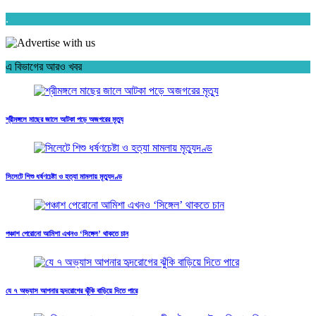
.
এ বিভাগের আরও খবর
শ্রীমঙ্গলে মাছের জালে আটকা পড়ে অজগরের মৃত্যু
সিলেটে শিশু ধর্ষণচেষ্টা ও হত্যা মামলায় মৃত্যুদণ্ড
পঞ্চাশ পেরোনো আমিশা এখনও ‘সিঙ্গেল’ থাকতে চান
যে ৭ অভ্যাস আপনার হৃদরোগের ঝুঁকি বাড়িয়ে দিতে পারে