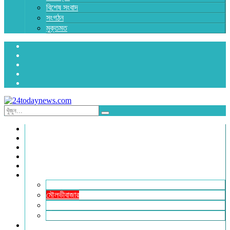
বিশেষ সংবাদ
সংগঠন
মুক্তমত
প্রচ্ছদ
জাতীয়
রাজনীতি
অর্থনীতি
আন্তর্জাতিক
জেলা সংবাদ
হবিগঞ্জ
মৌলভীবাজার
সুনামগঞ্জ
সিলেট
বিনোদন