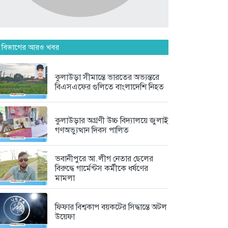
‘সিঙ্গেল’...
৩ দিন আগে
যে ৭ অভ্যাস আপনার হৃদরোগের...
 বিভাগের আরও খবর
৩ দিন আগে
কুলাউড়া সীমান্তে ভারতের অভ্যন্তরে
বিএসএফের গুলিতে বাংলাদেশি নিহত
সচিবালয় ঘেরাও করতে গেল ১১...
৩ দিন আগে
কুলাউড়ার অগ্রণী উচ্চ বিদ্যালয়ে জুলাই
গণঅভ্যুত্থান দিবস পালিত
ভবানীপুরে আ.লীগ নেতার ছেলের
বিরুদ্ধে গার্মেন্টস কর্মীকে ধর্ষণের
মামলা
ফিফার বিশ্বকাপ বয়কটের সিদ্ধান্তে অটল
উয়েফা