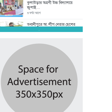
কুলাউড়ার অগ্রণী উচ্চ বিদ্যালয়ে
জুলাই...
৩ ঘণ্টা আগে
ভবানীপুরে আ.লীগ নেতার ছেলের
বিরুদ্ধে...
.
২১ ঘণ্টা আগে
ফিফার বিশ্বকাপ বয়কটের সিদ্ধান্তে
অটল...
৩ দিন আগে
শ্রীমঙ্গলে মাছের জালে আটকা পড়ে...
৩ দিন আগে
সিলেটে শিশু ধর্ষণচেষ্টা ও হত্যা...
৩ দিন আগে
পঞ্চাশ পেরোনো আমিশা এখনও