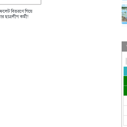
িফলেট বিতরণে গিয়ে
র ছাত্রলীগ কর্মী!