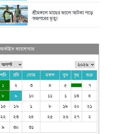
শ্রীমঙ্গলে মাছের জালে আটকা পড়ে
অজগরের মৃত্যু
আর্কাইভ ক্যালেন্ডার
শনি
রবি
সোম
মঙ্গল
বুধ
বৃহ
শুক্র
১
২
৩
৪
৫
৭
৮
৯
১০
১১
১
১৩
৪
১৫
১৬
১
৮
১৯
২০
২১
২২
২৩
২৪
২৫
২৬
২৭
২
৯
৩০
৩১