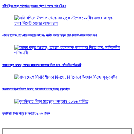
দৃষ্টিশক্তির জন্য আল্লাহর কৃতজ্ঞতা প্রকাশ করুন: কাবার ইমাম
এসি বগিতে উৎপাত থেকে অহেতুক স্টপেজ: মন্ত্রীর নজরে আসুক ঢাকা-সিলেট রেলের আসল রূপ
আমার রক্ত ঝরেছে, তারেক রহমানকে কাফফারা দিতে হবে: নাসিরুদ্দীন পাটওয়ারী
বাংলাদেশে স্থিতিশীলতা ফিরছে, বিনিয়োগে উৎসাহ দিচ্ছে যুক্তরাষ্ট্র
কুলাউড়ায় বিশ্ব মাতৃদুগ্ধ সপ্তাহ ২০২৬ পালিত