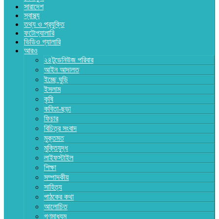
সারাদেশ
স্বাস্থ্য
তথ্য ও প্রযুক্তি
ফটোগ্যালারি
ভিডিও গ্যালারি
আরও
২৪টুডেনিউজ পরিবার
আইন আদালত
ইচ্ছে ঘুড়ি
ইসলাম
কৃষি
কবিতা-ছড়া
ফিচার
বিচিত্র সংবাদ
মুক্তমত
মুক্তিযুদ্ধ
লাইফস্টাইল
শিক্ষা
সম্পাদকীয়
সাহিত্য
পাঠকের কথা
আলোচিত
গণমাধ্যম