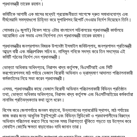
প্রধানমন্ত্রী তারেক রহমান।
কমিটিকে আগামী এক মাসের মধ্যেই প্রয়োজনীয়তা সাপেক্ষে দ্রুত সমাধানযোগ্য এবং
দীর্ঘমেয়াদি সমস্যাগুলো চিহ্নিত করে সুপারিশসহ রিপোর্ট দেওয়ার নির্দেশ দিয়েছেন তিনি।
সোমবার (৬ জুলাই) বিকেল সাড়ে ৩টায় বাংলাদেশ সচিবালয়ের প্রধানমন্ত্রী কার্যালয়ে
আয়োজিত এক সভায় এসব নির্দেশনা দেন প্রধানমন্ত্রী তারেক রহমান।
প্রধানমন্ত্রীর জনপ্রশাসন বিষয়ক উপদেষ্টা ইসমাইল জবিউল্লাহ, জনপ্রশাসন প্রতিমন্ত্রী
আব্দুল বারী এবং মন্ত্রিপরিষদ সচিব ড. নাসিমুল গনিকে সদস্য করে তিন সদস্যের এই
কমিটি গঠনের নির্দেশ দেন প্রধানমন্ত্রী।
ভোক্তা অধিকার অধিদপ্তর, নিরাপদ খাদ্য কর্তৃপক্ষ, বিএসটিআই এবং সিটি
করপোরেশনসহ মাঠ পর্যায়ে ভেজাল বিরোধী অভিযান ও ভ্রাম্যমাণ আদালত পরিচালনাকারী
কর্মকর্তাদের নিয়ে সভা করেন প্রধানমন্ত্রী।
এসময়, প্রধানমন্ত্রীর কাছে ভেজাল বিরোধী অভিযান পরিচালনাকারী বিভিন্ন প্রতিষ্ঠান
তথা, ভোক্তা অধিকার অধিদপ্তর, নিরাপদ খাদ্য কর্তৃপক্ষ এবং বিএসটিআইয়ের কর্মকর্তারা
নানাবিধ প্রতিবন্ধকতার কথা তুলে ধরেন।
বিশেষ করে জেলাপর্যায়ে জনবল বাড়ানো, উন্নতমানের ল্যাবরেটরি স্থাপন, মাঠ পর্যায়ের
কাজ করার জন্য আধুনিক ইকুইপমেন্ট এবং বিভিন্ন সিন্ডিকেট ও প্রভাবশালীদের বিরুদ্ধে
অভিযান পরিচালনা করতে গিয়ে অনেক সময় নিরাপত্তা ঝুঁকিতে পড়তে হয় উল্লেখ করে
মোবাইল কোর্টের ক্ষমতা বাড়ানোরও দাবি জানান তারা।