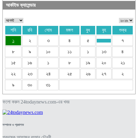
আর্কাইভ ক্যালেন্ডার
শনি
রবি
সোম
মঙ্গল
বুধ
বৃহ
শুক্র
১
২
৩
৪
৫
৭
৮
৯
১০
১১
১
১৩
৪
১৫
১৬
১
৮
১৯
২০
২১
২২
২৩
২৪
২৫
২৬
২৭
২
৯
৩০
৩১
ফলো করুন 24todaynews.com-এর খবর
সম্পাদক ও প্রকাশক
প্রভাষক আফাজুর রহমান চৌধুরী