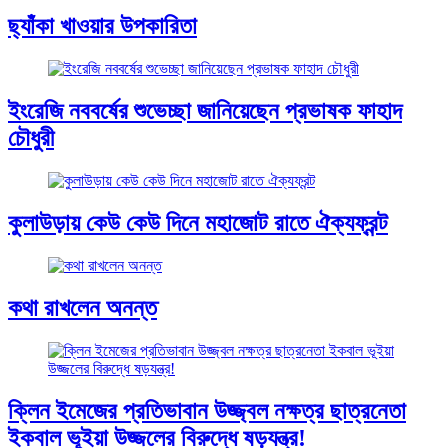
ছ্যাঁকা খাওয়ার উপকারিতা
ইংরেজি নববর্ষের শুভেচ্ছা জানিয়েছেন প্রভাষক ফাহাদ
চৌধুরী
কুলাউড়ায় কেউ কেউ দিনে মহাজোট রাতে ঐক্যফ্রন্ট
কথা রাখলেন অনন্ত
ক্লিন ইমেজের প্রতিভাবান উজ্জ্বল নক্ষত্র ছাত্রনেতা
ইকবাল ভূইয়া উজ্জলের বিরুদ্ধে ষড়যন্ত্র!