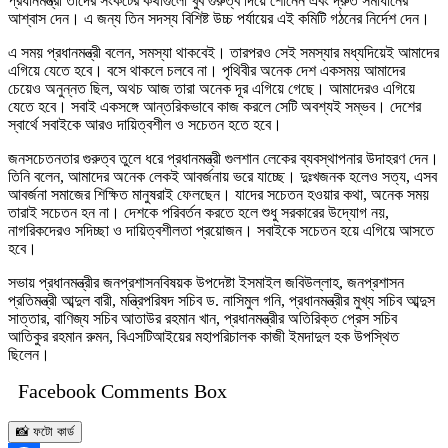
প্রধানমন্ত্রী তাদের সংকটের কথাগুলো খুব গুরুত্ব দিয়ে শোনেন এবং দ্রুত সমাধানের
আশ্বাস দেন। এ জন্য তিন সদস্য বিশিষ্ট উচ্চ পর্যায়ের এই কমিটি গঠনের নির্দেশ দেন।
এ সময় প্রধানমন্ত্রী বলেন, সমস্যা থাকবেই। তারপরও সেই সমস্যার মধ্যদিয়েই আমাদের
এগিয়ে যেতে হবে। বসে থাকলে চলবে না। পৃথিবীর অনেক দেশ একসময় আমাদের
চেয়েও অনুন্নত ছিল, অথচ আজ তারা অনেক দূর এগিয়ে গেছে। আমাদেরও এগিয়ে
যেতে হবে। সবাই একসঙ্গে আন্তরিকভাবে কাজ করলে সেটি অবশ্যই সম্ভব। দেশের
স্বার্থে সবাইকে আরও দায়িত্বশীল ও সচেতন হতে হবে।
জনসচেতনতার গুরুত্ব তুলে ধরে প্রধানমন্ত্রী গুলশান লেকের ব্যবস্থাপনার উদাহরণ দেন।
তিনি বলেন, আমাদের অনেক লেকই আবর্জনায় ভরে যাচ্ছে। দুঃখজনক হলেও সত্য, এসব
আবর্জনা সমাজের শিক্ষিত মানুষরাই ফেলছেন। যাদের সচেতন হওয়ার কথা, অনেক সময়
তারাই সচেতন হন না। দেশকে পরিবর্তন করতে হলে শুধু সরকারের উদ্যোগ নয়,
নাগরিকদেরও সদিচ্ছা ও দায়িত্বশীলতা প্রয়োজন। সবাইকে সচেতন হয়ে এগিয়ে আসতে
হবে।
সভায় প্রধানমন্ত্রীর জনপ্রশাসনবিষয়ক উপদেষ্টা ইসমাইল জবিউল্লাহ, জনপ্রশাসন
প্রতিমন্ত্রী আব্দুল বারী, মন্ত্রিপরিষদ সচিব ড. নাসিমুল গনি, প্রধানমন্ত্রীর মুখ্য সচিব আব্দুস
সাত্তার, বাণিজ্য সচিব আতাউর রহমান খান, প্রধানমন্ত্রীর অতিরিক্ত প্রেস সচিব
আতিকুর রহমান রুমন, বিএসটিআইয়ের মহাপরিচালক কাজী ইমদাদুল হক উপস্থিত
ছিলেন।
Facebook Comments Box
📸 ফটো কার্ড