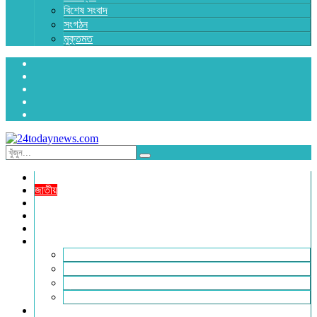
বিশেষ সংবাদ
সংগঠন
মুক্তমত
প্রচ্ছদ
জাতীয়
রাজনীতি
অর্থনীতি
আন্তর্জাতিক
জেলা সংবাদ
হবিগঞ্জ
মৌলভীবাজার
সুনামগঞ্জ
সিলেট
বিনোদন