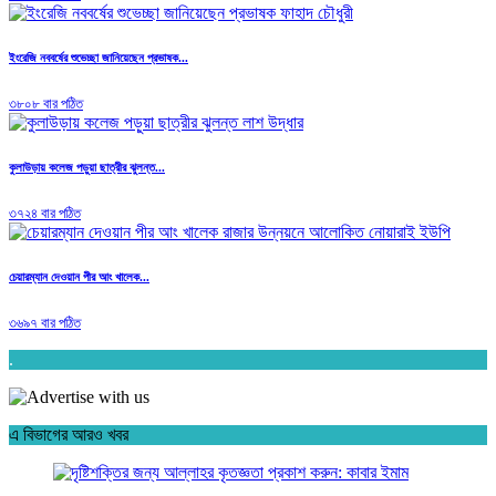
ইংরেজি নববর্ষের শুভেচ্ছা জানিয়েছেন প্রভাষক...
৩৮০৮ বার পঠিত
কুলাউড়ায় কলেজ পড়ুয়া ছাত্রীর ঝুলন্ত...
৩৭২৪ বার পঠিত
চেয়ারম্যান দেওয়ান পীর আং খালেক...
৩৬৯৭ বার পঠিত
.
এ বিভাগের আরও খবর