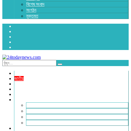
বিশেষ সংবাদ
সংগঠন
মুক্তমত
প্রচ্ছদ
জাতীয়
রাজনীতি
অর্থনীতি
আন্তর্জাতিক
জেলা সংবাদ
হবিগঞ্জ
মৌলভীবাজার
সুনামগঞ্জ
সিলেট
বিনোদন