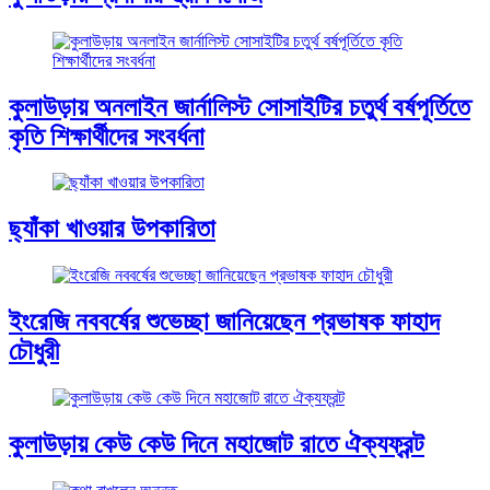
কুলাউড়ায় অনলাইন জার্নালিস্ট সোসাইটির চতুর্থ বর্ষপূর্তিতে
কৃতি শিক্ষার্থীদের সংবর্ধনা
ছ্যাঁকা খাওয়ার উপকারিতা
ইংরেজি নববর্ষের শুভেচ্ছা জানিয়েছেন প্রভাষক ফাহাদ
চৌধুরী
কুলাউড়ায় কেউ কেউ দিনে মহাজোট রাতে ঐক্যফ্রন্ট