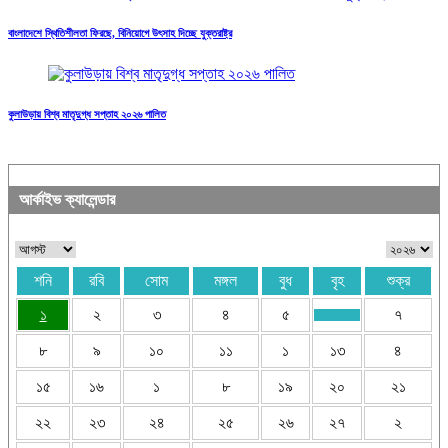
বাংলাদেশে স্থিতিশীলতা ফিরছে, বিনিয়োগে উৎসাহ দিচ্ছে যুক্তরাষ্ট্র
কুলাউড়ায় বিশ্ব মাতৃদুগ্ধ সপ্তাহ ২০২৬ পালিত
আর্কাইভ ক্যালেন্ডার
শনি
রবি
সোম
মঙ্গল
বুধ
বৃহ
শুক্র
১
২
৩
৪
৫
৭
৮
৯
১০
১১
১
১৩
৪
১৫
১৬
১
৮
১৯
২০
২১
২২
২৩
২৪
২৫
২৬
২৭
২