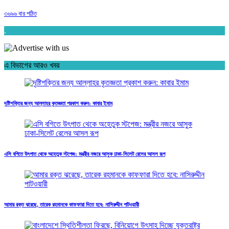
৩৬৯৬ বার পঠিত
.
এ বিভাগের আরও খবর
দৃষ্টিশক্তির জন্য আল্লাহর কৃতজ্ঞতা প্রকাশ করুন: কাবার ইমাম
এসি বগিতে উৎপাত থেকে অহেতুক স্টপেজ: মন্ত্রীর নজরে আসুক ঢাকা-সিলেট রেলের আসল রূপ
আমার রক্ত ঝরেছে, তারেক রহমানকে কাফফারা দিতে হবে: নাসিরুদ্দীন পাটওয়ারী