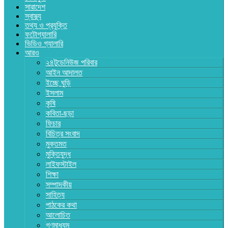
সারাদেশ
স্বাস্থ্য
তথ্য ও প্রযুক্তি
ফটোগ্যালারি
ভিডিও গ্যালারি
আরও
২৪টুডেনিউজ পরিবার
আইন আদালত
ইচ্ছে ঘুড়ি
ইসলাম
কৃষি
কবিতা-ছড়া
ফিচার
বিচিত্র সংবাদ
মুক্তমত
মুক্তিযুদ্ধ
লাইফস্টাইল
শিক্ষা
সম্পাদকীয়
সাহিত্য
পাঠকের কথা
আলোচিত
গণমাধ্যম