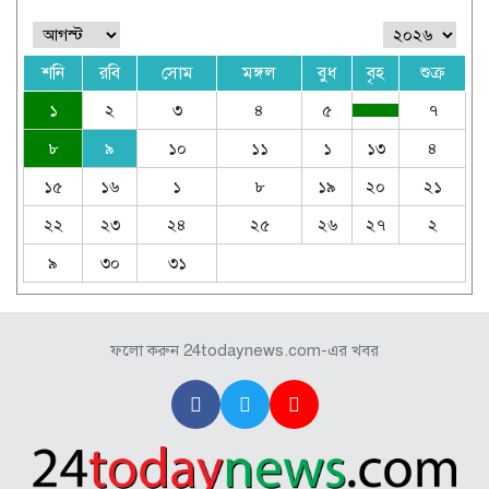
শনি
রবি
সোম
মঙ্গল
বুধ
বৃহ
শুক্র
১
২
৩
৪
৫
৭
৮
৯
১০
১১
১
১৩
৪
১৫
১৬
১
৮
১৯
২০
২১
২২
২৩
২৪
২৫
২৬
২৭
২
৯
৩০
৩১
ফলো করুন 24todaynews.com-এর খবর