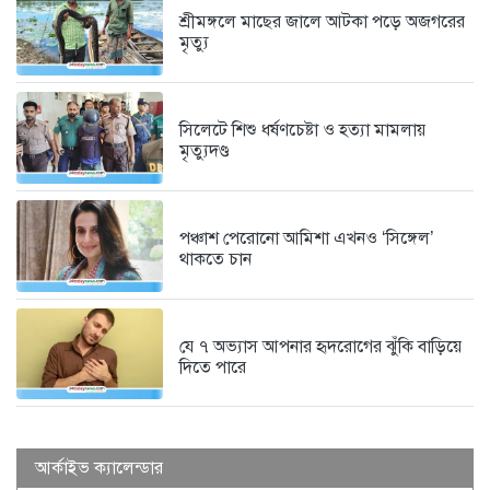
দৃষ্টিশক্তির জন্য আল্লাহর কৃতজ্ঞতা প্রকাশ...
শ্রীমঙ্গলে মাছের জালে আটকা পড়ে অজগরের
১ সপ্তাহ আগে
মৃত্যু
সিলেটে শিশু ধর্ষণচেষ্টা ও হত্যা মামলায়
মৃত্যুদণ্ড
পঞ্চাশ পেরোনো আমিশা এখনও ‘সিঙ্গেল’
থাকতে চান
যে ৭ অভ্যাস আপনার হৃদরোগের ঝুঁকি বাড়িয়ে
দিতে পারে
আর্কাইভ ক্যালেন্ডার