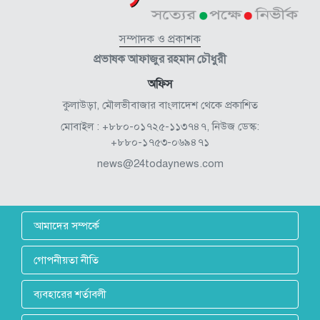
সম্পাদক ও প্রকাশক
প্রভাষক আফাজুর রহমান চৌধুরী
অফিস
কুলাউড়া, মৌলভীবাজার বাংলাদেশ থেকে প্রকাশিত
মোবাইল : +৮৮০-০১৭২৫-১১৩৭৪৭, নিউজ ডেস্ক:
+৮৮০-১৭৫৩-০৬৯৪৭১
news@24todaynews.com
আমাদের সম্পর্কে
গোপনীয়তা নীতি
ব্যবহারের শর্তাবলী