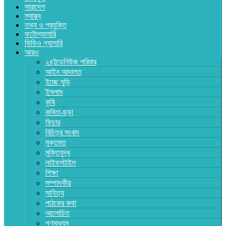
সারাদেশ
স্বাস্থ্য
তথ্য ও প্রযুক্তি
ফটোগ্যালারি
ভিডিও গ্যালারি
আরও
২৪টুডেনিউজ পরিবার
আইন আদালত
ইচ্ছে ঘুড়ি
ইসলাম
কৃষি
কবিতা-ছড়া
ফিচার
বিচিত্র সংবাদ
মুক্তমত
মুক্তিযুদ্ধ
লাইফস্টাইল
শিক্ষা
সম্পাদকীয়
সাহিত্য
পাঠকের কথা
আলোচিত
গণমাধ্যম