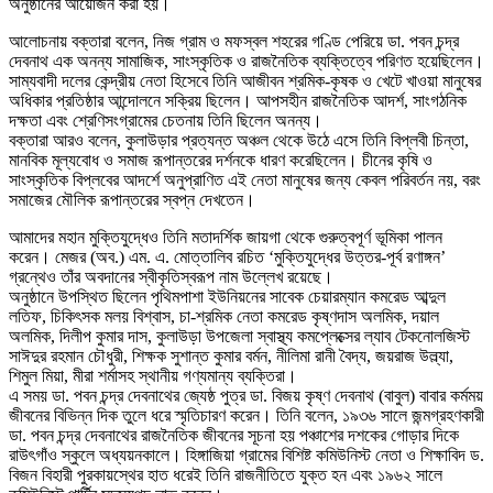
অনুষ্ঠানের আয়োজন করা হয়।
আলোচনায় বক্তারা বলেন, নিজ গ্রাম ও মফস্বল শহরের গণ্ডি পেরিয়ে ডা. পবন চন্দ্র
দেবনাথ এক অনন্য সামাজিক, সাংস্কৃতিক ও রাজনৈতিক ব্যক্তিত্বে পরিণত হয়েছিলেন।
সাম্যবাদী দলের কেন্দ্রীয় নেতা হিসেবে তিনি আজীবন শ্রমিক-কৃষক ও খেটে খাওয়া মানুষের
অধিকার প্রতিষ্ঠার আন্দোলনে সক্রিয় ছিলেন। আপসহীন রাজনৈতিক আদর্শ, সাংগঠনিক
দক্ষতা এবং শ্রেণিসংগ্রামের চেতনায় তিনি ছিলেন অনন্য।
বক্তারা আরও বলেন, কুলাউড়ার প্রত্যন্ত অঞ্চল থেকে উঠে এসে তিনি বিপ্লবী চিন্তা,
মানবিক মূল্যবোধ ও সমাজ রূপান্তরের দর্শনকে ধারণ করেছিলেন। চীনের কৃষি ও
সাংস্কৃতিক বিপ্লবের আদর্শে অনুপ্রাণিত এই নেতা মানুষের জন্য কেবল পরিবর্তন নয়, বরং
সমাজের মৌলিক রূপান্তরের স্বপ্ন দেখতেন।
আমাদের মহান মুক্তিযুদ্ধেও তিনি মতাদর্শিক জায়গা থেকে গুরুত্বপূর্ণ ভূমিকা পালন
করেন। মেজর (অব.) এম. এ. মোত্তালিব রচিত ‘মুক্তিযুদ্ধের উত্তর-পূর্ব রণাঙ্গন’
গ্রন্থেও তাঁর অবদানের স্বীকৃতিস্বরূপ নাম উল্লেখ রয়েছে।
অনুষ্ঠানে উপস্থিত ছিলেন পৃথিমপাশা ইউনিয়নের সাবেক চেয়ারম্যান কমরেড আব্দুল
লতিফ, চিকিৎসক মলয় বিশ্বাস, চা-শ্রমিক নেতা কমরেড কৃষ্ণদাস অলমিক, দয়াল
অলমিক, দিলীপ কুমার দাস, কুলাউড়া উপজেলা স্বাস্থ্য কমপ্লেক্সের ল্যাব টেকনোলজিস্ট
সাঈদুর রহমান চৌধুরী, শিক্ষক সুশান্ত কুমার বর্মন, নীলিমা রানী বৈদ্য, জয়রাজ উল্ল্যা,
শিমুল মিয়া, মীরা শর্মাসহ স্থানীয় গণ্যমান্য ব্যক্তিরা।
এ সময় ডা. পবন চন্দ্র দেবনাথের জ্যেষ্ঠ পুত্র ডা. বিজয় কৃষ্ণ দেবনাথ (বাবুল) বাবার কর্মময়
জীবনের বিভিন্ন দিক তুলে ধরে স্মৃতিচারণ করেন। তিনি বলেন, ১৯৩৬ সালে জন্মগ্রহণকারী
ডা. পবন চন্দ্র দেবনাথের রাজনৈতিক জীবনের সূচনা হয় পঞ্চাশের দশকের গোড়ার দিকে
রাউৎগাঁও স্কুলে অধ্যয়নকালে। হিঙ্গাজিয়া গ্রামের বিশিষ্ট কমিউনিস্ট নেতা ও শিক্ষাবিদ ড.
বিজন বিহারী পুরকায়স্থের হাত ধরেই তিনি রাজনীতিতে যুক্ত হন এবং ১৯৬২ সালে