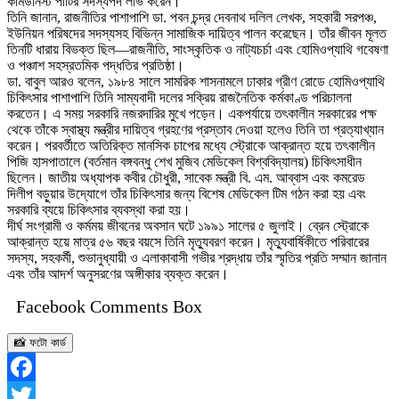
কমিউনিস্ট পার্টির সদস্যপদ লাভ করেন।
তিনি জানান, রাজনীতির পাশাপাশি ডা. পবন চন্দ্র দেবনাথ দলিল লেখক, সহকারী সরপঞ্চ,
ইউনিয়ন পরিষদের সদস্যসহ বিভিন্ন সামাজিক দায়িত্ব পালন করেছেন। তাঁর জীবন মূলত
তিনটি ধারায় বিভক্ত ছিল—রাজনীতি, সাংস্কৃতিক ও নাট্যচর্চা এবং হোমিওপ্যাথি গবেষণা
ও পঞ্চাশ সহস্রতমিক পদ্ধতির প্রতিষ্ঠা।
ডা. বাবুল আরও বলেন, ১৯৮৪ সালে সামরিক শাসনামলে ঢাকার গ্রীণ রোডে হোমিওপ্যাথি
চিকিৎসার পাশাপাশি তিনি সাম্যবাদী দলের সক্রিয় রাজনৈতিক কর্মকাণ্ড পরিচালনা
করতেন। এ সময় সরকারি নজরদারির মুখে পড়েন। একপর্যায়ে তৎকালীন সরকারের পক্ষ
থেকে তাঁকে স্বাস্থ্য মন্ত্রীর দায়িত্ব গ্রহণের প্রস্তাব দেওয়া হলেও তিনি তা প্রত্যাখ্যান
করেন। পরবর্তীতে অতিরিক্ত মানসিক চাপের মধ্যে স্ট্রোকে আক্রান্ত হয়ে তৎকালীন
পিজি হাসপাতালে (বর্তমান বঙ্গবন্ধু শেখ মুজিব মেডিকেল বিশ্ববিদ্যালয়) চিকিৎসাধীন
ছিলেন। জাতীয় অধ্যাপক কবীর চৌধুরী, সাবেক মন্ত্রী বি. এম. আব্বাস এবং কমরেড
দিলীপ বড়ুয়ার উদ্যোগে তাঁর চিকিৎসার জন্য বিশেষ মেডিকেল টিম গঠন করা হয় এবং
সরকারি ব্যয়ে চিকিৎসার ব্যবস্থা করা হয়।
দীর্ঘ সংগ্রামী ও কর্মময় জীবনের অবসান ঘটে ১৯৯১ সালের ৫ জুলাই। ব্রেন স্ট্রোকে
আক্রান্ত হয়ে মাত্র ৫৬ বছর বয়সে তিনি মৃত্যুবরণ করেন। মৃত্যুবার্ষিকীতে পরিবারের
সদস্য, সহকর্মী, শুভানুধ্যায়ী ও এলাকাবাসী গভীর শ্রদ্ধায় তাঁর স্মৃতির প্রতি সম্মান জানান
এবং তাঁর আদর্শ অনুসরণের অঙ্গীকার ব্যক্ত করেন।
Facebook Comments Box
📸 ফটো কার্ড
Facebook