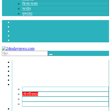
বিশেষ সংবাদ
সংগঠন
মুক্তমত
প্রচ্ছদ
জাতীয়
রাজনীতি
অর্থনীতি
আন্তর্জাতিক
জেলা সংবাদ
হবিগঞ্জ
মৌলভীবাজার
সুনামগঞ্জ
সিলেট
বিনোদন