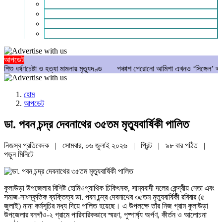
গণমাধ্যম
বিশেষ সংবাদ
সংগঠন
মুক্তমত
আপডেট
েষ্টা ও হত্যা মামলায় মৃত্যুদণ্ড
পঞ্চাশ পেরোনো আমিশা এখনও ‘সিঙ্গেল’ থাকতে চান
হোম
আপডেট
ডা. পবন চন্দ্র দেবনাথের ৩৫তম মৃত্যুবার্ষিকী পালিত
নিজস্ব প্রতিবেদক | সোমবার, ০৬ জুলাই ২০২৬ |
প্রিন্ট
|
৯৮ বার পঠিত
|
পড়ুন
মিনিটে
কুলাউড়া উপজেলার বিশিষ্ট হোমিওপ্যাথিক চিকিৎসক, সাম্যবাদী দলের কেন্দ্রীয় নেতা এবং
সমাজ-সাংস্কৃতিক ব্যক্তিত্ব ডা. পবন চন্দ্র দেবনাথের ৩৫তম মৃত্যুবার্ষিকী রবিবার (৫
জুলাই) নানা কর্মসূচির মধ্য দিয়ে পালিত হয়েছে। এ উপলক্ষে তাঁর নিজ গ্রাম কুলাউড়া
উপজেলার বনগাঁও-২ গ্রামে পারিবারিকভাবে স্মরণ, পুষ্পার্ঘ্য অর্পণ, কীর্তন ও আলোচনা