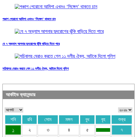
পঞ্চাশ পেরোনো আমিশা এখনও ‘সিঙ্গেল’ থাকতে চান
যে ৭ অভ্যাস আপনার হৃদরোগের ঝুঁকি বাড়িয়ে দিতে পারে
সচিবালয় ঘেরাও করতে গেল ১১ দলীয় ঐক্য, আটকে দিলো পুলিশ
আর্কাইভ ক্যালেন্ডার
শনি
রবি
সোম
মঙ্গল
বুধ
বৃহ
শুক্র
১
২
৩
৪
৫
৭