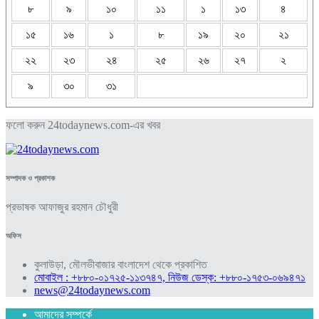
৮
৯
১০
১১
১
১৩
৪
১৫
১৬
১
৮
১৯
২০
২১
২২
২৩
২৪
২৫
২৬
২৭
২
৯
৩০
৩১
ফলো করুন 24todaynews.com-এর খবর
সম্পাদক ও প্রকাশক
প্রভাষক আফাজুর রহমান চৌধুরী
অফিস
কুলাউড়া, মৌলভীবাজার বাংলাদেশ থেকে প্রকাশিত
মোবাইল : +৮৮০-০১৭২৫-১১৩৭৪৭, নিউজ ডেস্ক: +৮৮০-১৭৫৩-০৬৯৪৭১
news@24todaynews.com
আমাদের সম্পর্কে