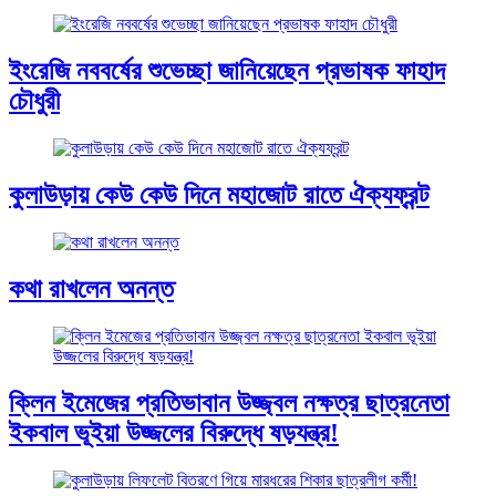
ইংরেজি নববর্ষের শুভেচ্ছা জানিয়েছেন প্রভাষক ফাহাদ
চৌধুরী
কুলাউড়ায় কেউ কেউ দিনে মহাজোট রাতে ঐক্যফ্রন্ট
কথা রাখলেন অনন্ত
ক্লিন ইমেজের প্রতিভাবান উজ্জ্বল নক্ষত্র ছাত্রনেতা
ইকবাল ভূইয়া উজ্জলের বিরুদ্ধে ষড়যন্ত্র!