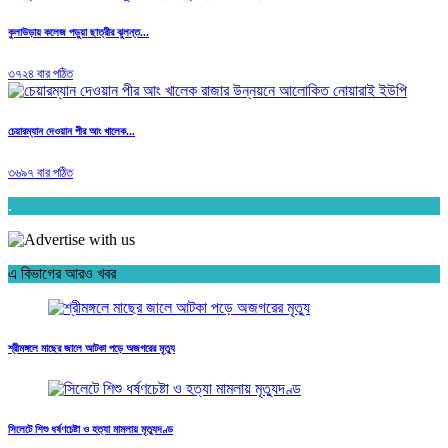
কুলাউড়ায় কলেজ পড়ুয়া ছাত্রীর ঝুলন্ত...
৩৭২৪ বার পঠিত
চেয়ারম্যান দেওয়ান পীর আং খালেক...
৩৬৯৭ বার পঠিত
.
এ বিভাগের আরও খবর
শ্রীমঙ্গলে মাছের জালে আটকা পড়ে অজগরের মৃত্যু
সিলেটে শিশু ধর্ষণচেষ্টা ও হত্যা মামলায় মৃত্যুদণ্ড