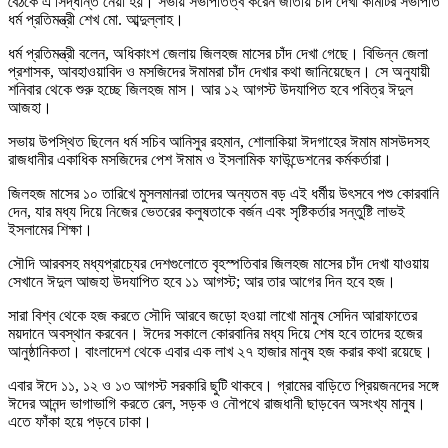
বৈঠকে এ সিদ্ধান্ত নেয়া হয়। সভায় সভাপতিত্ব করেন জাতীয় চাঁদ দেখা কমিটির সভাপতি
ধর্ম প্রতিমন্ত্রী শেখ মো. আব্দুল্লাহ।
ধর্ম প্রতিমন্ত্রী বলেন, অধিকাংশ জেলায় জিলহজ মাসের চাঁদ দেখা গেছে। বিভিন্ন জেলা
প্রশাসক, আবহাওয়াবিদ ও মসজিদের ঈমামরা চাঁদ দেখার কথা জানিয়েছেন। সে অনুযায়ী
শনিবার থেকে শুরু হচ্ছে জিলহজ মাস। আর ১২ আগস্ট উদযাপিত হবে পবিত্র ঈদুল
আজহা।
সভায় উপস্থিত ছিলেন ধর্ম সচিব আনিসুর রহমান, শোলাকিয়া ঈদগাহের ঈমাম মাসউদসহ
রাজধানীর একাধিক মসজিদের পেশ ঈমাম ও ইসলামিক ফাউন্ডেশনের কর্মকর্তারা।
জিলহজ মাসের ১০ তারিখে মুসলমানরা তাদের অন্যতম বড় এই ধর্মীয় উৎসবে পশু কোরবানি
দেন, যার মধ্য দিয়ে নিজের ভেতরের কলুষতাকে বর্জন এবং সৃষ্টিকর্তার সন্তুষ্টি লাভই
ইসলামের শিক্ষা।
সৌদি আরবসহ মধ্যপ্রাচ্যের দেশগুলোতে বৃহস্পতিবার জিলহজ মাসের চাঁদ দেখা যাওয়ায়
সেখানে ঈদুল আজহা উদযাপিত হবে ১১ আগস্ট; আর তার আগের দিন হবে হজ।
সারা বিশ্ব থেকে হজ করতে সৌদি আরবে জড়ো হওয়া লাখো মানুষ সেদিন আরাফাতের
ময়দানে অবস্থান করবেন। ঈদের সকালে কোরবানির মধ্য দিয়ে শেষ হবে তাদের হজের
আনুষ্ঠানিকতা। বাংলাদেশ থেকে এবার এক লাখ ২৭ হাজার মানুষ হজ করার কথা রয়েছে।
এবার ঈদে ১১, ১২ ও ১৩ আগস্ট সরকারি ছুটি থাকবে। গ্রামের বাড়িতে প্রিয়জনদের সঙ্গে
ঈদের আনন্দ ভাগাভাগি করতে রেল, সড়ক ও নৌপথে রাজধানী ছাড়বেন অসংখ্য মানুষ।
এতে ফাঁকা হয়ে পড়বে ঢাকা।