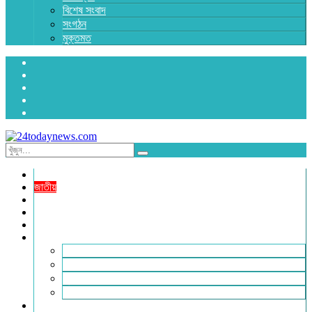
বিশেষ সংবাদ
সংগঠন
মুক্তমত
প্রচ্ছদ
জাতীয়
রাজনীতি
অর্থনীতি
আন্তর্জাতিক
জেলা সংবাদ
হবিগঞ্জ
মৌলভীবাজার
সুনামগঞ্জ
সিলেট
বিনোদন