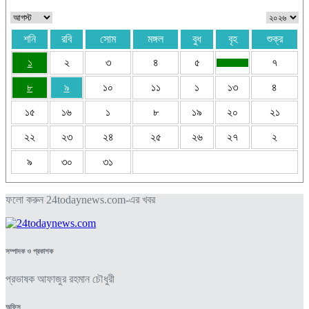
শনি
রবি
সোম
মঙ্গল
বুধ
বৃহ
শুক্র
১
২
৩
৪
৫
৭
৮
৯
১০
১১
১
১৩
৪
১৫
১৬
১
৮
১৯
২০
২১
২২
২৩
২৪
২৫
২৬
২৭
২
৯
৩০
৩১
ফলো করুন 24todaynews.com-এর খবর
সম্পাদক ও প্রকাশক
প্রভাষক আফাজুর রহমান চৌধুরী
অফিস