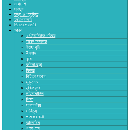
সারাদেশ
স্বাস্থ্য
তথ্য ও প্রযুক্তি
ফটোগ্যালারি
ভিডিও গ্যালারি
আরও
২৪টুডেনিউজ পরিবার
আইন আদালত
ইচ্ছে ঘুড়ি
ইসলাম
কৃষি
কবিতা-ছড়া
ফিচার
বিচিত্র সংবাদ
মুক্তমত
মুক্তিযুদ্ধ
লাইফস্টাইল
শিক্ষা
সম্পাদকীয়
সাহিত্য
পাঠকের কথা
আলোচিত
গণমাধ্যম