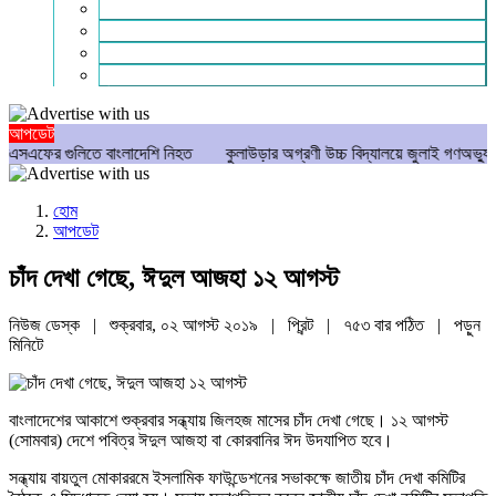
গণমাধ্যম
বিশেষ সংবাদ
সংগঠন
মুক্তমত
আপডেট
ুলিতে বাংলাদেশি নিহত
কুলাউড়ার অগ্রণী উচ্চ বিদ্যালয়ে জুলাই গণঅভ্যুত্থান দিবস 
হোম
আপডেট
চাঁদ দেখা গেছে, ঈদুল আজহা ১২ আগস্ট
নিউজ ডেস্ক | শুক্রবার, ০২ আগস্ট ২০১৯ |
প্রিন্ট
|
৭৫৩ বার পঠিত
| পড়ুন
মিনিটে
বাংলাদেশের আকাশে শুক্রবার সন্ধ্যায় জিলহজ মাসের চাঁদ দেখা গেছে। ১২ আগস্ট
(সোমবার) দেশে পবিত্র ঈদুল আজহা বা কোরবানির ঈদ উদযাপিত হবে।
সন্ধ্যায় বায়তুল মোকাররমে ইসলামিক ফাউন্ডেশনের সভাকক্ষে জাতীয় চাঁদ দেখা কমিটির