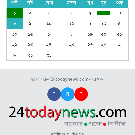
শনি
রবি
সোম
মঙ্গল
বুধ
বৃহ
শুক্র
১
২
৩
৪
৫
৭
৮
৯
১০
১১
১
১৩
৪
১৫
১৬
১
৮
১৯
২০
২১
২২
২৩
২৪
২৫
২৬
২৭
২
৯
৩০
৩১
ফলো করুন 24todaynews.com-এর খবর
সম্পাদক ও প্রকাশক