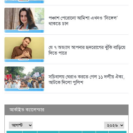
পঞ্চাশ পেরোনো আমিশা এখনও ‘সিঙ্গেল’
থাকতে চান
যে ৭ অভ্যাস আপনার হৃদরোগের ঝুঁকি বাড়িয়ে
দিতে পারে
সচিবালয় ঘেরাও করতে গেল ১১ দলীয় ঐক্য,
আটকে দিলো পুলিশ
আর্কাইভ ক্যালেন্ডার