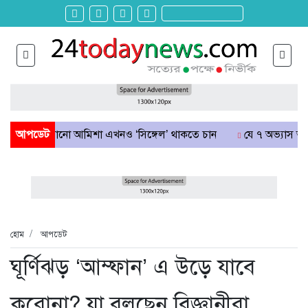
পেরোনো আমিশা এখনও ‘সিঙ্গেল’ থাকতে চান
আপডেট
যে ৭ অভ্যাস আপনার হৃদরো
হোম
আপডেট
ঘূর্ণিঝড় ‘আম্ফান’ এ উড়ে যাবে
করোনা? যা বলছেন বিজ্ঞানীরা