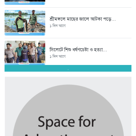
শ্রীমঙ্গলে মাছের জালে আটকা পড়ে...
১ দিন আগে
সিলেটে শিশু ধর্ষণচেষ্টা ও হত্যা...
১ দিন আগে
.
পঞ্চাশ পেরোনো আমিশা এখনও ‘সিঙ্গেল’...
১ দিন আগে
যে ৭ অভ্যাস আপনার হৃদরোগের...
১ দিন আগে