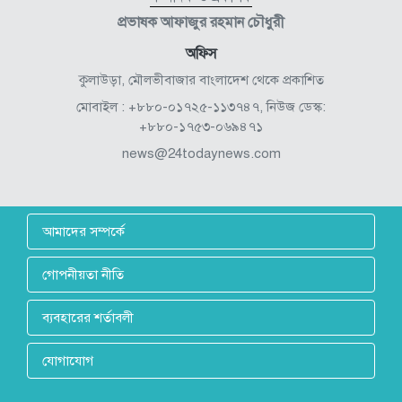
প্রভাষক আফাজুর রহমান চৌধুরী
অফিস
কুলাউড়া, মৌলভীবাজার বাংলাদেশ থেকে প্রকাশিত
মোবাইল : +৮৮০-০১৭২৫-১১৩৭৪৭, নিউজ ডেস্ক:
+৮৮০-১৭৫৩-০৬৯৪৭১
news@24todaynews.com
আমাদের সম্পর্কে
গোপনীয়তা নীতি
ব্যবহারের শর্তাবলী
যোগাযোগ