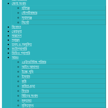
জেলা সংবাদ
হবিগঞ্জ
মৌলভীবাজার
সুনামগঞ্জ
সিলেট
বিনোদন
খেলাধুলা
সারাদেশ
স্বাস্থ্য
তথ্য ও প্রযুক্তি
ফটোগ্যালারি
ভিডিও গ্যালারি
আরও
২৪টুডেনিউজ পরিবার
আইন আদালত
ইচ্ছে ঘুড়ি
ইসলাম
কৃষি
কবিতা-ছড়া
ফিচার
বিচিত্র সংবাদ
মুক্তমত
মুক্তিযুদ্ধ