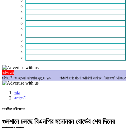
মুক্তিযুদ্ধ
লাইফস্টাইল
শিক্ষা
সম্পাদকীয়
সাহিত্য
পাঠকের কথা
আলোচিত
গণমাধ্যম
বিশেষ সংবাদ
সংগঠন
মুক্তমত
আপডেট
টা ও হত্যা মামলায় মৃত্যুদণ্ড
পঞ্চাশ পেরোনো আমিশা এখনও ‘সিঙ্গেল’ থাকতে চান
হোম
আপডেট
সংরক্ষিত নারী আসন
গুলশানে চলছে বিএনপির মনোনয়ন বোর্ডের শেষ দিনের