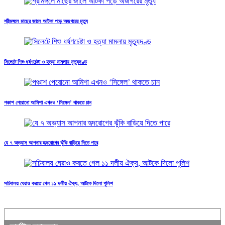
শ্রীমঙ্গলে মাছের জালে আটকা পড়ে অজগরের মৃত্যু
সিলেটে শিশু ধর্ষণচেষ্টা ও হত্যা মামলায় মৃত্যুদণ্ড
পঞ্চাশ পেরোনো আমিশা এখনও ‘সিঙ্গেল’ থাকতে চান
যে ৭ অভ্যাস আপনার হৃদরোগের ঝুঁকি বাড়িয়ে দিতে পারে
সচিবালয় ঘেরাও করতে গেল ১১ দলীয় ঐক্য, আটকে দিলো পুলিশ