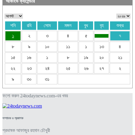
আর্কাইভ ক্যালেন্ডার
শনি
রবি
সোম
মঙ্গল
বুধ
বৃহ
শুক্র
১
২
৩
৪
৫
৭
৮
৯
১০
১১
১
১৩
৪
১৫
১৬
১
৮
১৯
২০
২১
২২
২৩
২৪
২৫
২৬
২৭
২
৯
৩০
৩১
ফলো করুন 24todaynews.com-এর খবর
সম্পাদক ও প্রকাশক
প্রভাষক আফাজুর রহমান চৌধুরী