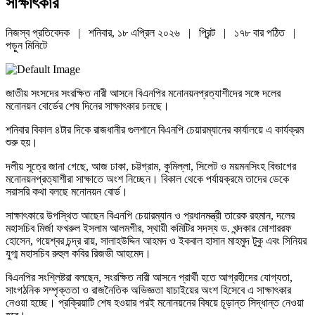
সাক্ষাৎকার
নিজস্ব প্রতিবেদক | শনিবার, ১৮ এপ্রিল ২০২৬ |
প্রিন্ট
|
১৭৮ বার পঠিত
|
পড়ুন
মিনিটে
জাতীয় সংসদের সংরক্ষিত নারী আসনে বিএনপির মনোনয়নপ্রত্যাশীদের সঙ্গে দলের
মনোনয়ন বোর্ডের শেষ দিনের সাক্ষাৎকার চলছে।
শনিবার বিকাল ৪টার দিকে রাজধানীর গুলশানে বিএনপি চেয়ারম্যানের কার্যালয়ে এ কার্যক্রম
শুরু হয়।
দলীয় সূত্রে জানা গেছে, আজ ঢাকা, চট্টগ্রাম, কুমিল্লা, সিলেট ও ময়মনসিংহ বিভাগের
মনোনয়নপ্রত্যাশীরা সাক্ষাতে অংশ নিচ্ছেন। বিকাল থেকে পর্যায়ক্রমে তাদের ডেকে
সরাসরি কথা বলছে মনোনয়ন বোর্ড।
সাক্ষাৎকারে উপস্থিত আছেন বিএনপি চেয়ারম্যান ও প্রধানমন্ত্রী তারেক রহমান, দলের
মহাসচিব মির্জা ফখরুল ইসলাম আলমগীর, স্থায়ী কমিটির সদস্য ড. খন্দকার মোশাররফ
হোসেন, গয়েশ্বর চন্দ্র রায়, সালাহউদ্দিন আহমদ ও ইকবাল হাসান মাহমুদ টুকু এবং সিনিয়র
যুগ্ম মহাসচিব রুহুল কবির রিজভী আহমেদ।
বিএনপির সংশ্লিষ্টরা বলছেন, সংরক্ষিত নারী আসনে প্রার্থী হতে আগ্রহীদের যোগ্যতা,
সাংগঠনিক সম্পৃক্ততা ও রাজনৈতিক অভিজ্ঞতা যাচাইয়ের অংশ হিসেবে এ সাক্ষাৎকার
নেওয়া হচ্ছে। প্রক্রিয়াটি শেষ হওয়ার পরই মনোনয়নের বিষয়ে চূড়ান্ত সিদ্ধান্ত নেওয়া