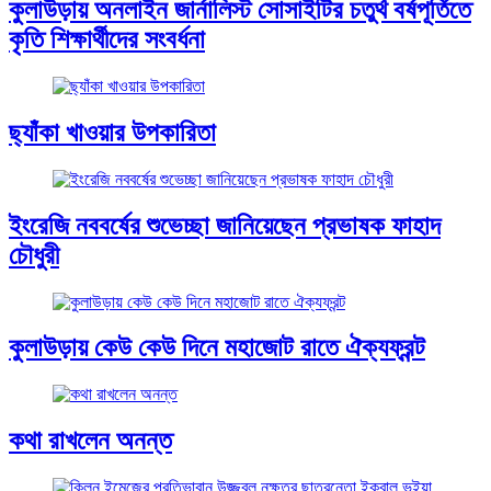
কুলাউড়ায় অনলাইন জার্নালিস্ট সোসাইটির চতুর্থ বর্ষপূর্তিতে
কৃতি শিক্ষার্থীদের সংবর্ধনা
ছ্যাঁকা খাওয়ার উপকারিতা
ইংরেজি নববর্ষের শুভেচ্ছা জানিয়েছেন প্রভাষক ফাহাদ
চৌধুরী
কুলাউড়ায় কেউ কেউ দিনে মহাজোট রাতে ঐক্যফ্রন্ট
কথা রাখলেন অনন্ত