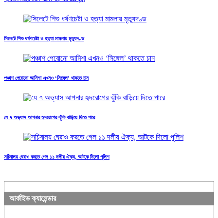
সিলেটে শিশু ধর্ষণচেষ্টা ও হত্যা মামলায় মৃত্যুদণ্ড
পঞ্চাশ পেরোনো আমিশা এখনও ‘সিঙ্গেল’ থাকতে চান
যে ৭ অভ্যাস আপনার হৃদরোগের ঝুঁকি বাড়িয়ে দিতে পারে
সচিবালয় ঘেরাও করতে গেল ১১ দলীয় ঐক্য, আটকে দিলো পুলিশ
আর্কাইভ ক্যালেন্ডার