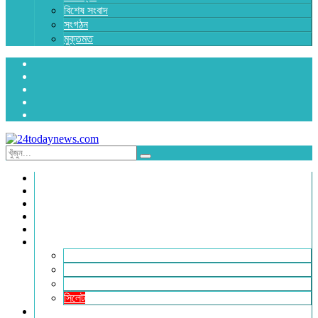
বিশেষ সংবাদ
সংগঠন
মুক্তমত
প্রচ্ছদ
জাতীয়
রাজনীতি
অর্থনীতি
আন্তর্জাতিক
জেলা সংবাদ
হবিগঞ্জ
মৌলভীবাজার
সুনামগঞ্জ
সিলেট
বিনোদন