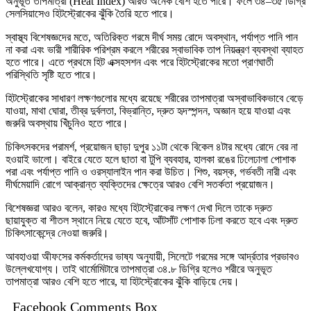
অনুভূত তাপমাত্রা (Heat Index) আরও অনেক বেশি হতে পারে। ফলে ৩৪–৩৫ ডিগ্রি
সেলসিয়াসেও হিটস্ট্রোকের ঝুঁকি তৈরি হতে পারে।
স্বাস্থ্য বিশেষজ্ঞদের মতে, অতিরিক্ত গরমে দীর্ঘ সময় রোদে অবস্থান, পর্যাপ্ত পানি পান
না করা এবং ভারী শারীরিক পরিশ্রম করলে শরীরের স্বাভাবিক তাপ নিয়ন্ত্রণ ব্যবস্থা ব্যাহত
হতে পারে। এতে প্রথমে হিট এক্সহসশন এবং পরে হিটস্ট্রোকের মতো প্রাণঘাতী
পরিস্থিতি সৃষ্টি হতে পারে।
হিটস্ট্রোকের সাধারণ লক্ষণগুলোর মধ্যে রয়েছে শরীরের তাপমাত্রা অস্বাভাবিকভাবে বেড়ে
যাওয়া, মাথা ঘোরা, তীব্র দুর্বলতা, বিভ্রান্তি, দ্রুত হৃদস্পন্দন, অজ্ঞান হয়ে যাওয়া এবং
জরুরি অবস্থায় খিঁচুনিও হতে পারে।
চিকিৎসকদের পরামর্শ, প্রয়োজন ছাড়া দুপুর ১১টা থেকে বিকেল ৪টার মধ্যে রোদে বের না
হওয়াই ভালো। বাইরে যেতে হলে ছাতা বা টুপি ব্যবহার, হালকা রঙের ঢিলেঢালা পোশাক
পরা এবং পর্যাপ্ত পানি ও ওরস্যালাইন পান করা উচিত। শিশু, বয়স্ক, গর্ভবতী নারী এবং
দীর্ঘমেয়াদি রোগে আক্রান্ত ব্যক্তিদের ক্ষেত্রে আরও বেশি সতর্কতা প্রয়োজন।
বিশেষজ্ঞরা আরও বলেন, কারও মধ্যে হিটস্ট্রোকের লক্ষণ দেখা দিলে তাকে দ্রুত
ছায়াযুক্ত বা শীতল স্থানে নিয়ে যেতে হবে, আঁটসাঁট পোশাক ঢিলা করতে হবে এবং দ্রুত
চিকিৎসাকেন্দ্রে নেওয়া জরুরি।
আবহাওয়া অীফসের কর্মকর্তাদের ভাষ্য অনুযায়ী, সিলেটে গরমের সঙ্গে আর্দ্রতার প্রভাবও
উল্লেখযোগ্য। তাই থার্মোমিটারে তাপমাত্রা ৩৪.৮ ডিগ্রি হলেও শরীরে অনুভূত
তাপমাত্রা আরও বেশি হতে পারে, যা হিটস্ট্রোকের ঝুঁকি বাড়িয়ে দেয়।
Facebook Comments Box