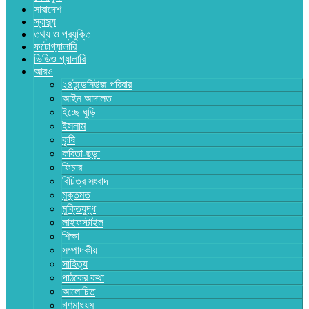
সারাদেশ
স্বাস্থ্য
তথ্য ও প্রযুক্তি
ফটোগ্যালারি
ভিডিও গ্যালারি
আরও
২৪টুডেনিউজ পরিবার
আইন আদালত
ইচ্ছে ঘুড়ি
ইসলাম
কৃষি
কবিতা-ছড়া
ফিচার
বিচিত্র সংবাদ
মুক্তমত
মুক্তিযুদ্ধ
লাইফস্টাইল
শিক্ষা
সম্পাদকীয়
সাহিত্য
পাঠকের কথা
আলোচিত
গণমাধ্যম