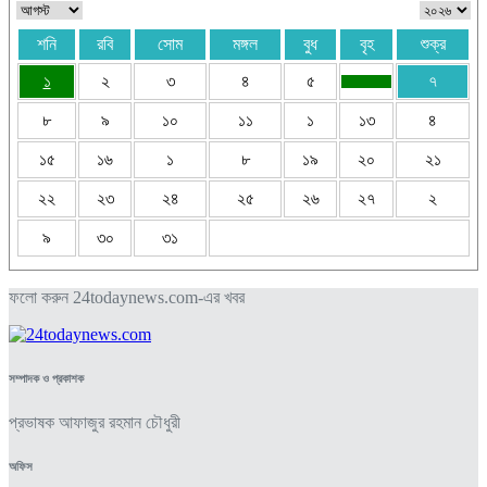
শনি
রবি
সোম
মঙ্গল
বুধ
বৃহ
শুক্র
১
২
৩
৪
৫
৭
৮
৯
১০
১১
১
১৩
৪
১৫
১৬
১
৮
১৯
২০
২১
২২
২৩
২৪
২৫
২৬
২৭
২
৯
৩০
৩১
ফলো করুন 24todaynews.com-এর খবর
সম্পাদক ও প্রকাশক
প্রভাষক আফাজুর রহমান চৌধুরী
অফিস