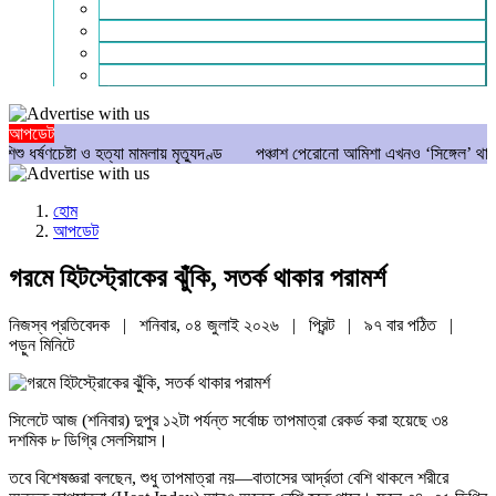
গণমাধ্যম
বিশেষ সংবাদ
সংগঠন
মুক্তমত
আপডেট
ণচেষ্টা ও হত্যা মামলায় মৃত্যুদণ্ড
পঞ্চাশ পেরোনো আমিশা এখনও ‘সিঙ্গেল’ থাকতে চান
হোম
আপডেট
গরমে হিটস্ট্রোকের ঝুঁকি, সতর্ক থাকার পরামর্শ
নিজস্ব প্রতিবেদক | শনিবার, ০৪ জুলাই ২০২৬ |
প্রিন্ট
|
৯৭ বার পঠিত
|
পড়ুন
মিনিটে
সিলেটে আজ (শনিবার) দুপুর ১২টা পর্যন্ত সর্বোচ্চ তাপমাত্রা রেকর্ড করা হয়েছে ৩৪
দশমিক ৮ ডিগ্রি সেলসিয়াস।
তবে বিশেষজ্ঞরা বলছেন, শুধু তাপমাত্রা নয়—বাতাসের আর্দ্রতা বেশি থাকলে শরীরে