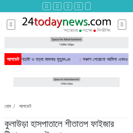
ু ধর্ষণচেষ্টা ও হত্যা মামলায় মৃত্যুদণ্ড
আপডেট
পঞ্চাশ পেরোনো আমিশা এখনও ‘সিঙ্গেল’ থ
হোম
আপডেট
কুলাউড়া হাসপাতালে শীতাতপ ফাইজার