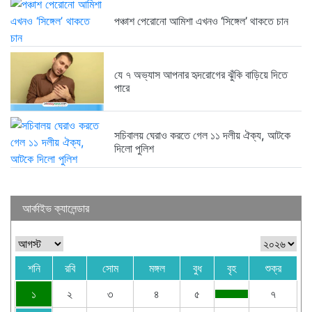
পঞ্চাশ পেরোনো আমিশা এখনও ‘সিঙ্গেল’ থাকতে চান
যে ৭ অভ্যাস আপনার হৃদরোগের ঝুঁকি বাড়িয়ে দিতে
পারে
সচিবালয় ঘেরাও করতে গেল ১১ দলীয় ঐক্য, আটকে
দিলো পুলিশ
আর্কাইভ ক্যালেন্ডার
শনি
রবি
সোম
মঙ্গল
বুধ
বৃহ
শুক্র
১
২
৩
৪
৫
৭