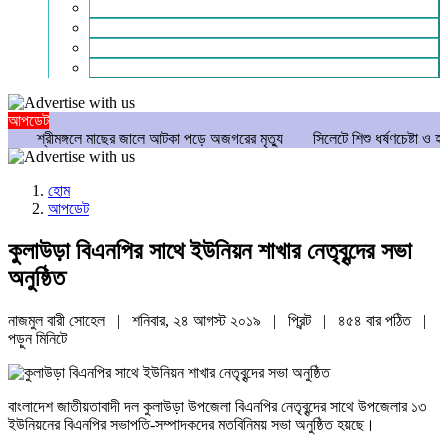
গণমাধ্যম
বিশেষ সংবাদ
সংগঠন
মুক্তমত
আপডেট
ীমঙ্গলে মাছের জালে আটকা পড়ে অজগরের মৃত্যু
সিলেটে শিশু ধর্ষণচেষ্টা ও হত্যা মামলায় 
হোম
আপডেট
কুলাউড়া বিএনপির সাথে ইউনিয়ন শাখার নেতৃবৃন্দের সভা
অনুষ্ঠিত
নাজমুল বারী সোহেল | শনিবার, ২৪ আগস্ট ২০১৯ |
প্রিন্ট
|
৪৫৪ বার পঠিত
|
পড়ুন
মিনিটে
বাংলাদেশ জাতীয়তাবাদী দল কুলাউড়া উপজেলা বিএনপির নেতৃবৃন্দের সাথে উপজেলার ১৩
ইউনিয়নের বিএনপির সভাপতি-সম্পাদকদের মতবিনিময় সভা অনুষ্ঠিত হয়ছে।