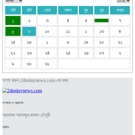
শনি
রবি
সোম
মঙ্গল
বুধ
বৃহ
শুক্র
১
২
৩
৪
৫
৭
৮
৯
১০
১১
১
১৩
৪
১৫
১৬
১
৮
১৯
২০
২১
২২
২৩
২৪
২৫
২৬
২৭
২
৯
৩০
৩১
ফলো করুন 24todaynews.com-এর খবর
সম্পাদক ও প্রকাশক
প্রভাষক আফাজুর রহমান চৌধুরী
অফিস