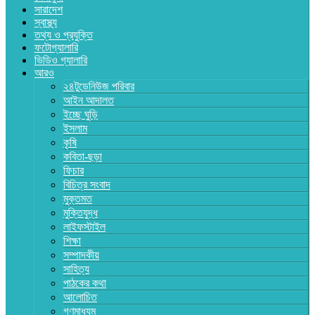
সারাদেশ
স্বাস্থ্য
তথ্য ও প্রযুক্তি
ফটোগ্যালারি
ভিডিও গ্যালারি
আরও
২৪টুডেনিউজ পরিবার
আইন আদালত
ইচ্ছে ঘুড়ি
ইসলাম
কৃষি
কবিতা-ছড়া
ফিচার
বিচিত্র সংবাদ
মুক্তমত
মুক্তিযুদ্ধ
লাইফস্টাইল
শিক্ষা
সম্পাদকীয়
সাহিত্য
পাঠকের কথা
আলোচিত
গণমাধ্যম