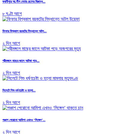
ভবানীপুরে আ.লীগ নেতার ছেলের বিরুদ্ধে...
৮ ঘণ্টা আগে
ফিফার বিশ্বকাপ বয়কটের সিদ্ধান্তে অটল...
২ দিন আগে
শ্রীমঙ্গলে মাছের জালে আটকা পড়ে...
২ দিন আগে
সিলেটে শিশু ধর্ষণচেষ্টা ও হত্যা...
২ দিন আগে
পঞ্চাশ পেরোনো আমিশা এখনও ‘সিঙ্গেল’...
২ দিন আগে