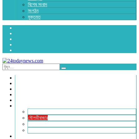
বিশেষ সংবাদ
সংগঠন
মুক্তমত
প্রচ্ছদ
জাতীয়
রাজনীতি
অর্থনীতি
আন্তর্জাতিক
জেলা সংবাদ
হবিগঞ্জ
মৌলভীবাজার
সুনামগঞ্জ
সিলেট
বিনোদন