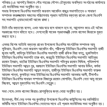
শনিবার (২৪ আগস্ট) বিকালে পৌর শহরের স্টেশন চৌমুহনায় অবস্থিত সংগঠনের কার্যালয়ে
এই মতবিনিময় সভা অনুষ্ঠিত হয়।
সভায় উপজেলা বিএনপির সভাপতি জয়নাল আবেদিন বাচ্চুর সভাপতিত্বে ও সাধারণ
সম্পাদক বদরুজ্জামান সজলের পরিচালনায় প্রধান অতিথির বক্তব্য রাখেন জেলা বিএনপি
সহ সভাপতি এ্যাডভোকেট আবেদ রাজা।
তিনি তাঁর বক্তব্যে বলেন, এখন আর ঘরে বসে থাকলে হবে না, আন্দোলন করে এই অবৈধ
সরকারের পতন ঘটাতে হবে। দেশনেত্রী সাবেক প্রধানমন্ত্রী বেগম খালেদা জিয়াকে মুক্ত
করতে হবে।
এসময় বিশেষ অতিথি বক্তব্য রাখেন উপজেলা বিএনপির সাংগঠনিক সম্পাদক আবু
সুফিয়ান, বিএনপি নেতা জয়নাল আবেদিন খাঁন, শরীফপুর ইউনিয়ন বিএনপির সভাপতি হাজী
জুনাব আলী, কাদিপুর ইউনিয়ন বিএনপির সভাপতি হাজী রফিক মিয়া ফাতু, ভুকশিমইল
ইউনিয়ন বিএনপির সভাপতি তারু খান, জয়চন্ডি ইউনিয়ন বিএনপির সভাপতি আতিকুর
রহমান ইমরান, ভাটেরা ইউনিয়ন বিএনপির সভাপতি শফিকুর রহমান সিদ্দিক, পৃথিমপাশা
ইউনিয়ন সভাপতি আব্দুন নুর, বরমচাল ইউনিয়ন বিএনপির সভাপতি আনার উদ্দিন, কর্মধা
ইউনিয়ন বিএনপির সভাপতি আব্দুল মন্নান, হাজীপুর ইউনিয়ন বিএনপির সভাপতি ফারুক
আহমদ পান্না, কুলাউড়া সদর ইউনিয়নের বিএনপির সভাপতি আনকার আলী, টিলাগাঁও
ইউনিয়ন বিএনপির সাধারন সম্পাদক মিজানুর রহমান মোশাহিদ, বিএনপি নেতা আবু নায়েম
মিছবাহ, আব্দুল মুক্তাদির সহ বিএনপি নেতৃবৃন্দ।
সভা শেষে বেগম খালেদা জিয়ার রোগমুক্তির জন্য দোয়া অনুষ্ঠিত হয়।
উল্লেখ্য, দীর্ঘ দেড় দশক পর কুলাউড়া উপজেলা বিএনপির কাউন্সিলের পর নবনির্বাচিত
কমিটির সাথে ইউনিয়ন বিএনপির নেতাদের সাথে এই প্রথম মতবিনিময় সভা অনুষ্ঠিত হয়।