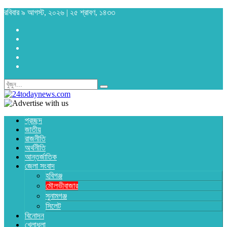
রবিবার ৯ আগস্ট, ২০২৬ | ২৫ শ্রাবণ, ১৪৩৩
প্রচ্ছদ
জাতীয়
রাজনীতি
অর্থনীতি
আন্তর্জাতিক
জেলা সংবাদ
হবিগঞ্জ
মৌলভীবাজার
সুনামগঞ্জ
সিলেট
বিনোদন
খেলাধুলা