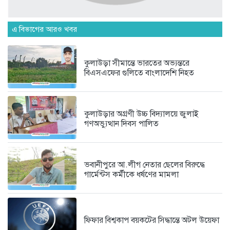
পঞ্চাশ পেরোনো আমিশা এখনও ‘সিঙ্গেল’...
৪ দিন আগে
এ বিভাগের আরও খবর
কুলাউড়া সীমান্তে ভারতের অভ্যন্তরে
যে ৭ অভ্যাস আপনার হৃদরোগের...
বিএসএফের গুলিতে বাংলাদেশি নিহত
৪ দিন আগে
সচিবালয় ঘেরাও করতে গেল ১১...
কুলাউড়ার অগ্রণী উচ্চ বিদ্যালয়ে জুলাই
গণঅভ্যুত্থান দিবস পালিত
৪ দিন আগে
ভবানীপুরে আ.লীগ নেতার ছেলের বিরুদ্ধে
গার্মেন্টস কর্মীকে ধর্ষণের মামলা
ফিফার বিশ্বকাপ বয়কটের সিদ্ধান্তে অটল উয়েফা