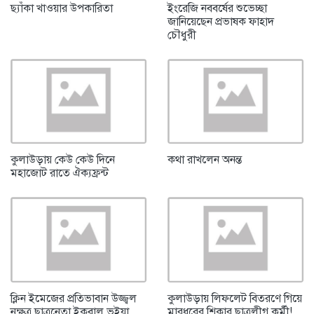
ছ্যাঁকা খাওয়ার উপকারিতা
ইংরেজি নববর্ষের শুভেচ্ছা
জানিয়েছেন প্রভাষক ফাহাদ
চৌধুরী
কুলাউড়ায় কেউ কেউ দিনে
কথা রাখলেন অনন্ত
মহাজোট রাতে ঐক্যফ্রন্ট
ক্লিন ইমেজের প্রতিভাবান উজ্জ্বল
কুলাউড়ায় লিফলেট বিতরণে গিয়ে
নক্ষত্র ছাত্রনেতা ইকবাল ভূইয়া
মারধরের শিকার ছাত্রলীগ কর্মী!