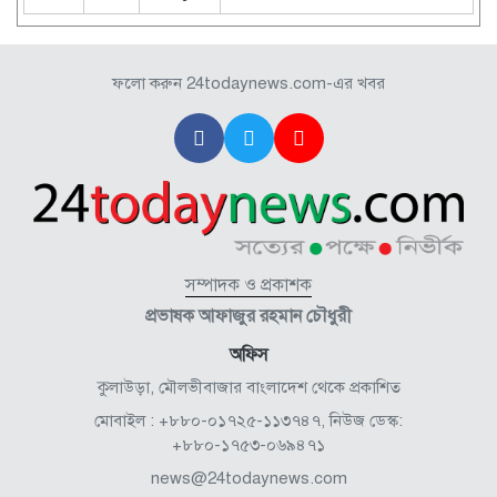
ফলো করুন 24todaynews.com-এর খবর
সম্পাদক ও প্রকাশক
প্রভাষক আফাজুর রহমান চৌধুরী
অফিস
কুলাউড়া, মৌলভীবাজার বাংলাদেশ থেকে প্রকাশিত
মোবাইল : +৮৮০-০১৭২৫-১১৩৭৪৭, নিউজ ডেস্ক:
+৮৮০-১৭৫৩-০৬৯৪৭১
news@24todaynews.com