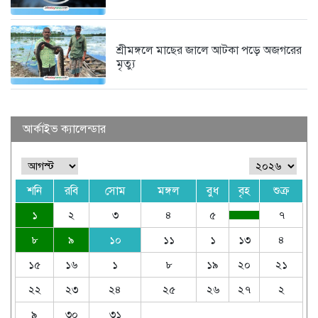
শ্রীমঙ্গলে মাছের জালে আটকা পড়ে অজগরের
মৃত্যু
আর্কাইভ ক্যালেন্ডার
শনি
রবি
সোম
মঙ্গল
বুধ
বৃহ
শুক্র
১
২
৩
৪
৫
৭
৮
৯
১০
১১
১
১৩
৪
১৫
১৬
১
৮
১৯
২০
২১
২২
২৩
২৪
২৫
২৬
২৭
২
৯
৩০
৩১