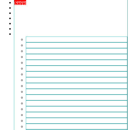
খেলাধুলা
সারাদেশ
স্বাস্থ্য
তথ্য ও প্রযুক্তি
ফটোগ্যালারি
ভিডিও গ্যালারি
আরও
২৪টুডেনিউজ পরিবার
আইন আদালত
ইচ্ছে ঘুড়ি
ইসলাম
কৃষি
কবিতা-ছড়া
ফিচার
বিচিত্র সংবাদ
মুক্তমত
মুক্তিযুদ্ধ
লাইফস্টাইল
শিক্ষা
সম্পাদকীয়
সাহিত্য
পাঠকের কথা
আলোচিত