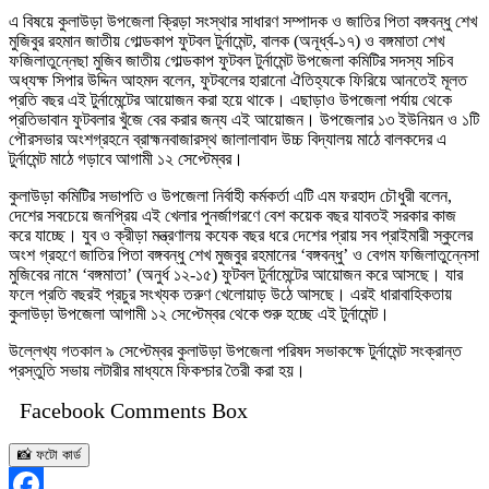
এ বিষয়ে কুলাউড়া উপজেলা ক্রিড়া সংস্থার সাধারণ সম্পাদক ও জাতির পিতা বঙ্গবন্ধু শেখ
মুজিবুর রহমান জাতীয় গোল্ডকাপ ফুটবল টুর্নামেন্ট, বালক (অনূর্ধ্ব-১৭) ও বঙ্গমাতা শেখ
ফজিলাতুন্নেছা মুজিব জাতীয় গোল্ডকাপ ফুটবল টুর্নামেন্ট উপজেলা কমিটির সদস্য সচিব
অধ্যক্ষ সিপার উদ্দিন আহমদ বলেন, ফুটবলের হারানো ঐতিহ্যকে ফিরিয়ে আনতেই মূলত
প্রতি বছর এই টুর্নামেন্টের আয়োজন করা হয়ে থাকে। এছাড়াও উপজেলা পর্যায় থেকে
প্রতিভাবান ফুটবলার খুঁজে বের করার জন্য এই আয়োজন। উপজেলার ১৩ ইউনিয়ন ও ১টি
পৌরসভার অংশগ্রহনে ব্রাহ্মনবাজারস্থ জালালাবাদ উচ্চ বিদ্যালয় মাঠে বালকদের এ
টুর্নামেন্ট মাঠে গড়াবে আগামী ১২ সেপ্টেম্বর।
কুলাউড়া কমিটির সভাপতি ও উপজেলা নির্বাহী কর্মকর্তা এটি এম ফরহাদ চৌধুরী বলেন,
দেশের সবচেয়ে জনপ্রিয় এই খেলার পুনর্জাগরণে বেশ কয়েক বছর যাবতই সরকার কাজ
করে যাচ্ছে। যুব ও ক্রীড়া মন্ত্রণালয় কযেক বছর ধরে দেশের প্রায় সব প্রাইমারী স্কুলের
অংশ গ্রহণে জাতির পিতা বঙ্গবন্ধু শেখ মুজবুর রহমানের ‘বঙ্গবন্ধু’ ও বেগম ফজিলাতুন্নেসা
মুজিবের নামে ‘বঙ্গমাতা’ (অনুর্ধ ১২-১৫) ফুটবল টুর্নামেন্টের আয়োজন করে আসছে। যার
ফলে প্রতি বছরই প্রচুর সংখ্যক তরুণ খেলোয়াড় উঠে আসছে। এরই ধারাবাহিকতায়
কুলাউড়া উপজেলা আগামী ১২ সেপ্টেম্বর থেকে শুরু হচ্ছে এই টুর্নামেন্ট।
উল্লেখ্য গতকাল ৯ সেপ্টেম্বর কুলাউড়া উপজেলা পরিষদ সভাকক্ষে টুর্নামেন্ট সংক্রান্ত
প্রস্তুতি সভায় লটারীর মাধ্যমে ফিকশ্চার তৈরী করা হয়।
Facebook Comments Box
📸 ফটো কার্ড