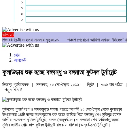
গণমাধ্যম
বিশেষ সংবাদ
সংগঠন
মুক্তমত
আপডেট
েষ্টা ও হত্যা মামলায় মৃত্যুদণ্ড
পঞ্চাশ পেরোনো আমিশা এখনও ‘সিঙ্গেল’ থাকতে চান
হোম
আপডেট
কুলাউড়ায় শুরু হচ্ছে বঙ্গবন্ধু ও বঙ্গমাতা ফুটবল টুর্নামেন্ট
নিজস্ব প্রতিবেদক | মঙ্গলবার, ১০ সেপ্টেম্বর ২০১৯ |
প্রিন্ট
|
৬৯৬ বার পঠিত
|
পড়ুন
মিনিটে
ফুটবলের পুনর্জাগরণ ও মাদকমুক্ত সমাজ গড়তে আগামী ১২ সেপ্টেম্বর থেকে কুলাউড়া
উপজেলায় ১৪টি দলের অংশগ্রহনে শুরু হচ্ছে জাতির পিতা বঙ্গবন্ধু শেখ মুজিবুর রহমান
জাতীয় গোল্ডকাপ ফুটবল টুর্নামেন্ট, বালক (অনূর্ধ্ব-১৭) ও বঙ্গমাতা শেখ ফজিলাতুন্নেছা
মুজিব জাতীয় গোল্ডকাপ ফুটবল টুর্নামেন্ট বালক ও বালিকা (অনূর্ধ্ব-১৭) টুর্নামেন্ট।