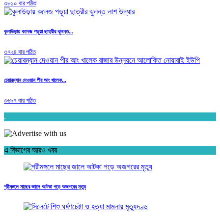
৩৮১০ বার পঠিত
কুলাউড়ায় কলেজ পড়ুয়া ছাত্রীর ঝুলন্ত...
৩৭২৪ বার পঠিত
চেয়ারম্যান দেওয়ান পীর আং খালেক...
৩৬৯৭ বার পঠিত
.
এ বিভাগের আরও খবর
শ্রীমঙ্গলে মাছের জালে আটকা পড়ে অজগরের মৃত্যু