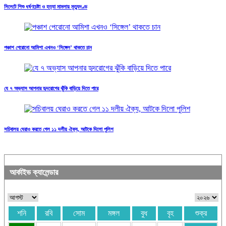
সিলেটে শিশু ধর্ষণচেষ্টা ও হত্যা মামলায় মৃত্যুদণ্ড
পঞ্চাশ পেরোনো আমিশা এখনও ‘সিঙ্গেল’ থাকতে চান
যে ৭ অভ্যাস আপনার হৃদরোগের ঝুঁকি বাড়িয়ে দিতে পারে
সচিবালয় ঘেরাও করতে গেল ১১ দলীয় ঐক্য, আটকে দিলো পুলিশ
আর্কাইভ ক্যালেন্ডার
শনি
রবি
সোম
মঙ্গল
বুধ
বৃহ
শুক্র