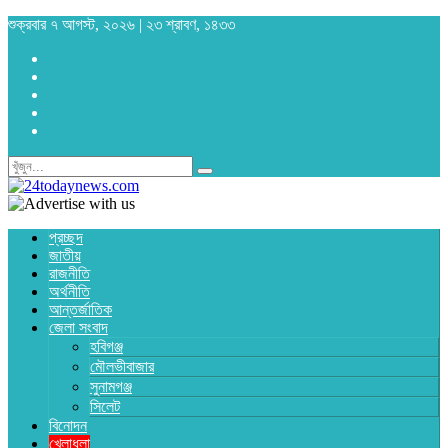
শুক্রবার ৭ আগস্ট, ২০২৬ | ২৩ শ্রাবণ, ১৪৩৩
প্রচ্ছদ
জাতীয়
রাজনীতি
অর্থনীতি
আন্তর্জাতিক
জেলা সংবাদ
হবিগঞ্জ
মৌলভীবাজার
সুনামগঞ্জ
সিলেট
বিনোদন
খেলাধুলা