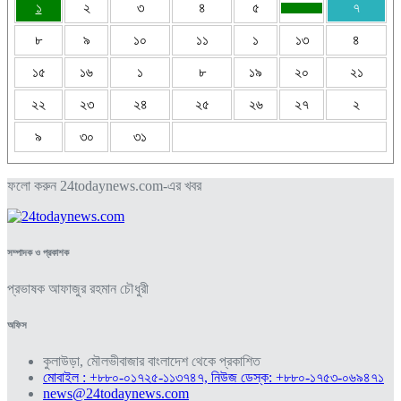
১
২
৩
৪
৫
৭
৮
৯
১০
১১
১
১৩
৪
১৫
১৬
১
৮
১৯
২০
২১
২২
২৩
২৪
২৫
২৬
২৭
২
৯
৩০
৩১
ফলো করুন 24todaynews.com-এর খবর
সম্পাদক ও প্রকাশক
প্রভাষক আফাজুর রহমান চৌধুরী
অফিস
কুলাউড়া, মৌলভীবাজার বাংলাদেশ থেকে প্রকাশিত
মোবাইল : +৮৮০-০১৭২৫-১১৩৭৪৭, নিউজ ডেস্ক: +৮৮০-১৭৫৩-০৬৯৪৭১
news@24todaynews.com