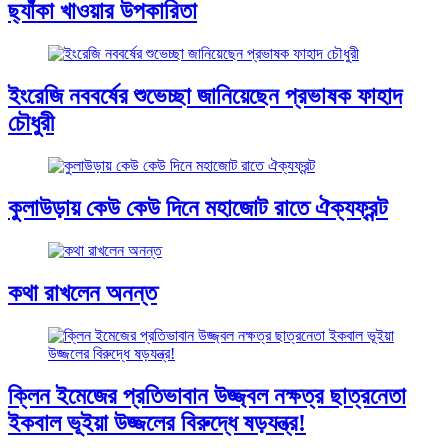
ছ্যাঁকা খাওয়ার উপকারিতা
ইংরেজি নববর্ষের শুভেচ্ছা জানিয়েছেন প্রভাষক ফাহাদ
চৌধুরী
কুলাউড়ায় কেউ কেউ দিনে মহাজোট রাতে ঐক্যফ্রন্ট
কথা রাখলেন অনন্ত
ক্লিন ইমেজের প্রতিভাবান উজ্জ্বল নক্ষত্র ছাত্রনেতা
ইকবাল ভূইয়া উজ্জলের বিরুদ্ধে ষড়যন্ত্র!