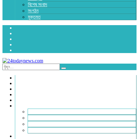
বিশেষ সংবাদ
সংগঠন
মুক্তমত
প্রচ্ছদ
জাতীয়
রাজনীতি
অর্থনীতি
আন্তর্জাতিক
জেলা সংবাদ
হবিগঞ্জ
মৌলভীবাজার
সুনামগঞ্জ
সিলেট
বিনোদন