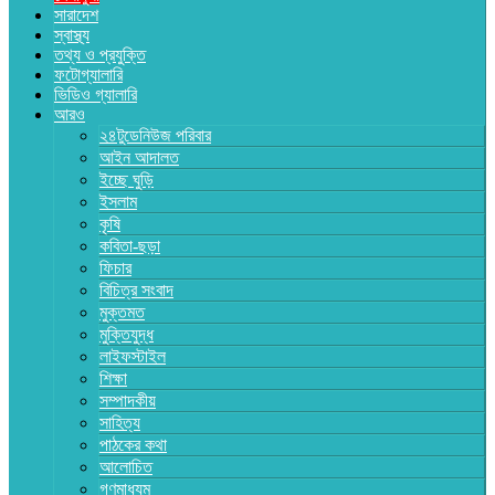
সারাদেশ
স্বাস্থ্য
তথ্য ও প্রযুক্তি
ফটোগ্যালারি
ভিডিও গ্যালারি
আরও
২৪টুডেনিউজ পরিবার
আইন আদালত
ইচ্ছে ঘুড়ি
ইসলাম
কৃষি
কবিতা-ছড়া
ফিচার
বিচিত্র সংবাদ
মুক্তমত
মুক্তিযুদ্ধ
লাইফস্টাইল
শিক্ষা
সম্পাদকীয়
সাহিত্য
পাঠকের কথা
আলোচিত
গণমাধ্যম