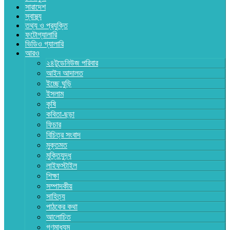
সারাদেশ
স্বাস্থ্য
তথ্য ও প্রযুক্তি
ফটোগ্যালারি
ভিডিও গ্যালারি
আরও
২৪টুডেনিউজ পরিবার
আইন আদালত
ইচ্ছে ঘুড়ি
ইসলাম
কৃষি
কবিতা-ছড়া
ফিচার
বিচিত্র সংবাদ
মুক্তমত
মুক্তিযুদ্ধ
লাইফস্টাইল
শিক্ষা
সম্পাদকীয়
সাহিত্য
পাঠকের কথা
আলোচিত
গণমাধ্যম