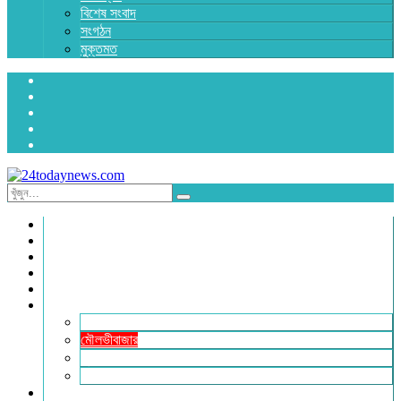
বিশেষ সংবাদ
সংগঠন
মুক্তমত
প্রচ্ছদ
জাতীয়
রাজনীতি
অর্থনীতি
আন্তর্জাতিক
জেলা সংবাদ
হবিগঞ্জ
মৌলভীবাজার
সুনামগঞ্জ
সিলেট
বিনোদন