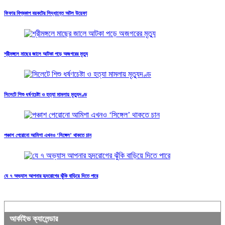
ফিফার বিশ্বকাপ বয়কটের সিদ্ধান্তে অটল উয়েফা
শ্রীমঙ্গলে মাছের জালে আটকা পড়ে অজগরের মৃত্যু
সিলেটে শিশু ধর্ষণচেষ্টা ও হত্যা মামলায় মৃত্যুদণ্ড
পঞ্চাশ পেরোনো আমিশা এখনও ‘সিঙ্গেল’ থাকতে চান
যে ৭ অভ্যাস আপনার হৃদরোগের ঝুঁকি বাড়িয়ে দিতে পারে
আর্কাইভ ক্যালেন্ডার