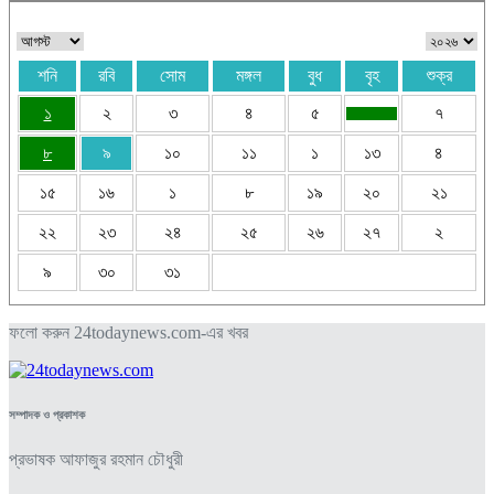
শনি
রবি
সোম
মঙ্গল
বুধ
বৃহ
শুক্র
১
২
৩
৪
৫
৭
৮
৯
১০
১১
১
১৩
৪
১৫
১৬
১
৮
১৯
২০
২১
২২
২৩
২৪
২৫
২৬
২৭
২
৯
৩০
৩১
ফলো করুন 24todaynews.com-এর খবর
সম্পাদক ও প্রকাশক
প্রভাষক আফাজুর রহমান চৌধুরী