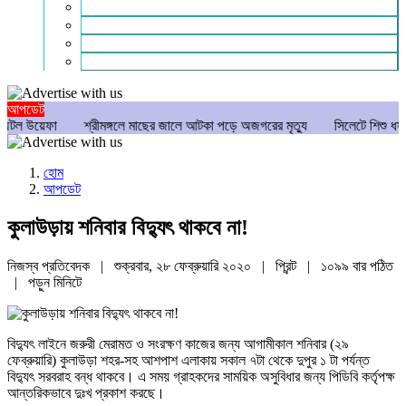
গণমাধ্যম
বিশেষ সংবাদ
সংগঠন
মুক্তমত
আপডেট
েফা
শ্রীমঙ্গলে মাছের জালে আটকা পড়ে অজগরের মৃত্যু
সিলেটে শিশু ধর্ষণচেষ্টা ও 
হোম
আপডেট
কুলাউড়ায় শনিবার বিদ্যুৎ থাকবে না!
নিজস্ব প্রতিবেদক | শুক্রবার, ২৮ ফেব্রুয়ারি ২০২০ |
প্রিন্ট
|
১০৯৯ বার পঠিত
| পড়ুন
মিনিটে
বিদ্যুৎ লাইনে জরুরী মেরামত ও সংরক্ষণ কাজের জন্য আগামীকাল শনিবার (২৯
ফেব্রুয়ারি) কুলাউড়া শহর-সহ আশপাশ এলাকায় সকাল ৭টা থেকে দুপুর ১ টা পর্যন্ত
বিদ্যুৎ সরবরাহ বন্ধ থাকবে। এ সময় গ্রাহকদের সাময়িক অসুবিধার জন্য পিডিবি কর্তৃপক্ষ
আন্তরিকভাবে দুঃখ প্রকাশ করছে।