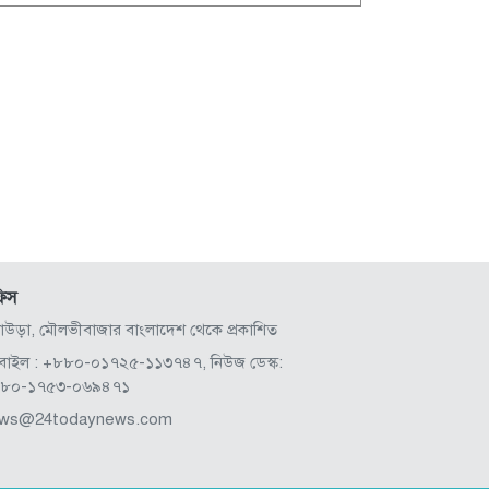
িস
লাউড়া, মৌলভীবাজার বাংলাদেশ থেকে প্রকাশিত
বাইল : +৮৮০-০১৭২৫-১১৩৭৪৭, নিউজ ডেস্ক:
৮০-১৭৫৩-০৬৯৪৭১
ws@24todaynews.com