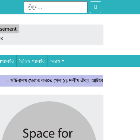
্যালারি
ভিডিও গ্যালারি
আরও
বালয় ঘেরাও করতে গেল ১১ দলীয় ঐক্য, আটকে দিলো পুলিশ
রাষ্ট্রপতি