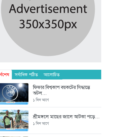
র্বশেষ
সর্বাধিক পঠিত
আলোচিত
ফিফার বিশ্বকাপ বয়কটের সিদ্ধান্তে
অটল...
১ দিন আগে
শ্রীমঙ্গলে মাছের জালে আটকা পড়ে...
১ দিন আগে