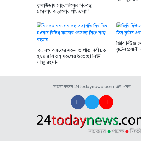
কুলাউড়ায় সাংবাদিকের বিরুদ্ধে
মামলায় জড়ানোর পাঁয়তারা !
জিবি নিউজ 
বৃটেন প্রবাসী 
বিএসআরএফের সহ-সভাপতি নির্বাচিত
হওয়ায় বিভিন্ন মহলের শুভেচ্ছা সিক্ত
সাজু রহমান
ফলো করুন 24todaynews.com-এর খবর