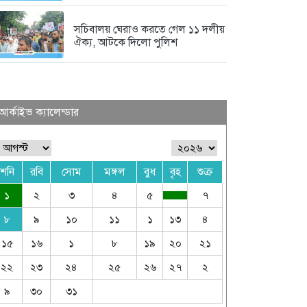
সচিবালয় ঘেরাও করতে গেল ১১ দলীয়
ঐক্য, আটকে দিলো পুলিশ
আর্কাইভ ক্যালেন্ডার
শনি
রবি
সোম
মঙ্গল
বুধ
বৃহ
শুক্র
১
২
৩
৪
৫
৭
৮
৯
১০
১১
১
১৩
৪
১৫
১৬
১
৮
১৯
২০
২১
২২
২৩
২৪
২৫
২৬
২৭
২
৯
৩০
৩১