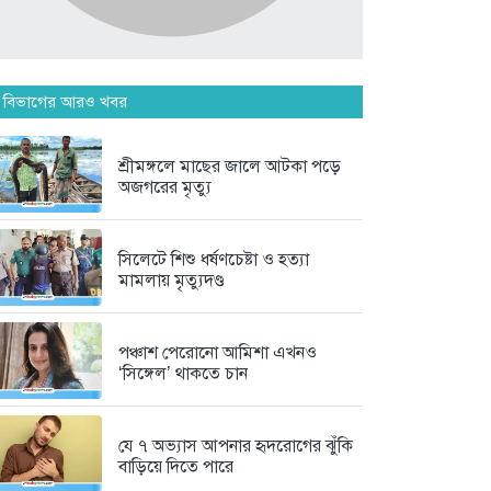
মানিকগঞ্জে পাটের ভরা মৌসুম, ব্যস্ত...
৬ দিন আগে
দৃষ্টিশক্তির জন্য আল্লাহর কৃতজ্ঞতা
 বিভাগের আরও খবর
প্রকাশ...
৬ দিন আগে
শ্রীমঙ্গলে মাছের জালে আটকা পড়ে
অজগরের মৃত্যু
মৌলভীবাজার জেলা তালামীযের
সাধারণ সম্পাদক...
সিলেটে শিশু ধর্ষণচেষ্টা ও হত্যা
৬ দিন আগে
মামলায় মৃত্যুদণ্ড
পঞ্চাশ পেরোনো আমিশা এখনও
‘সিঙ্গেল’ থাকতে চান
যে ৭ অভ্যাস আপনার হৃদরোগের ঝুঁকি
বাড়িয়ে দিতে পারে