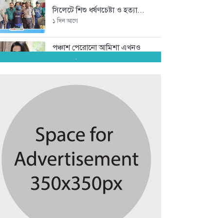
সিলেটে শিশু ধর্ষণচেষ্টা ও হত্যা...
১ দিন আগে
পঞ্চাশ পেরোনো আমিশা এখনও
‘সিঙ্গেল’...
.
১ দিন আগে
যে ৭ অভ্যাস আপনার হৃদরোগের...
১ দিন আগে
সচিবালয় ঘেরাও করতে গেল ১১...
১ দিন আগে
রাষ্ট্রপতি নির্বাচন ২০ আগস্ট
১ দিন আগে