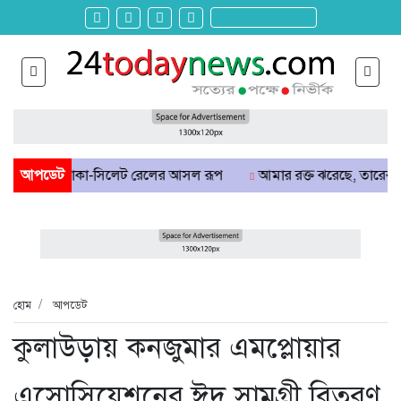
সুক ঢাকা-সিলেট রেলের আসল রূপ
আপডেট
আমার রক্ত ঝরেছে, তারেক রহমানকে ক
হোম
আপডেট
কুলাউড়ায় কনজুমার এমপ্লোয়ার
এসোসিয়েশনের ঈদ সামগ্রী বিতরণ