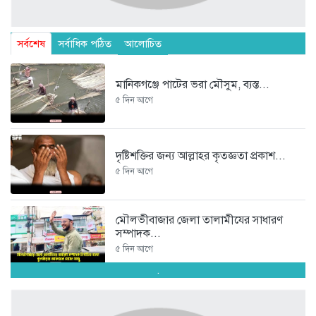
সর্বশেষ
সর্বাধিক পঠিত
আলোচিত
মানিকগঞ্জে পাটের ভরা মৌসুম, ব্যস্ত...
৫ দিন আগে
দৃষ্টিশক্তির জন্য আল্লাহর কৃতজ্ঞতা প্রকাশ...
৫ দিন আগে
মৌলভীবাজার জেলা তালামীযের সাধারণ
সম্পাদক...
৫ দিন আগে
.
এসি বগিতে উৎপাত থেকে অহেতুক...
৫ দিন আগে