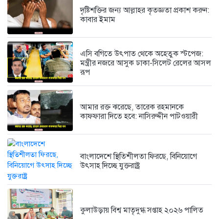
দৃষ্টিশক্তির জন্য আল্লাহর কৃতজ্ঞতা প্রকাশ করুন:
কুলাউড়ায় আমতৈলে মাহফিল বাস্তবায়ন
কাবার ইমাম
কমিটির...
৬ দিন আগে
এসি বগিতে উৎপাত থেকে অহেতুক স্টপেজ:
মন্ত্রীর নজরে আসুক ঢাকা-সিলেট রেলের আসল
অবশেষে ভারতের শিক্ষামন্ত্রী ধর্মেন্দ্র প্রধানের...
রূপ
২ সপ্তাহ আগে
আমার রক্ত ঝরেছে, তারেক রহমানকে
কাফফারা দিতে হবে: নাসিরুদ্দীন পাটওয়ারী
বাংলাদেশে স্থিতিশীলতা ফিরছে, বিনিয়োগে
উৎসাহ দিচ্ছে যুক্তরাষ্ট্র
কুলাউড়ায় বিশ্ব মাতৃদুগ্ধ সপ্তাহ ২০২৬ পালিত