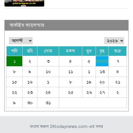
আর্কাইভ ক্যালেন্ডার
শনি
রবি
সোম
মঙ্গল
বুধ
বৃহ
শুক্র
১
২
৩
৪
৫
৭
৮
৯
১০
১১
১
১৩
৪
১৫
১৬
১
৮
১৯
২০
২১
২২
২৩
২৪
২৫
২৬
২৭
২
৯
৩০
৩১
ফলো করুন 24todaynews.com-এর খবর