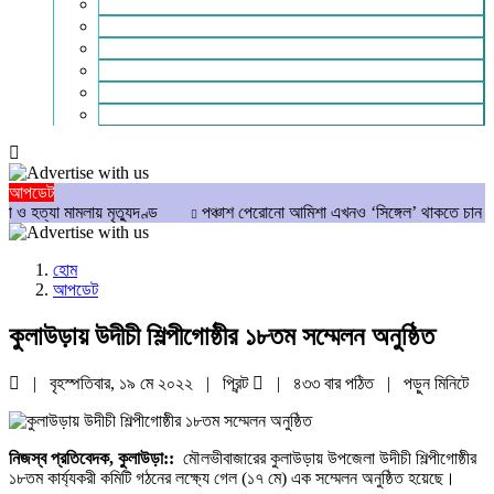
পাঠকের কথা
আলোচিত
গণমাধ্যম
বিশেষ সংবাদ
সংগঠন
মুক্তমত
আপডেট
 মামলায় মৃত্যুদণ্ড
পঞ্চাশ পেরোনো আমিশা এখনও ‘সিঙ্গেল’ থাকতে চান
যে ৭ 
হোম
আপডেট
কুলাউড়ায় উদীচী শিল্পীগোষ্ঠীর ১৮তম সম্মেলন অনুষ্ঠিত
| বৃহস্পতিবার, ১৯ মে ২০২২ |
প্রিন্ট
|
৪৩৩ বার পঠিত
| পড়ুন
মিনিটে
নিজস্ব প্রতিবেদক, কুলাউড়া::
মৌলভীবাজারের কুলাউড়ায় উপজেলা উদীচী শিল্পীগোষ্ঠীর
১৮তম কার্য্যকরী কমিটি গঠনের লক্ষ্যে গেল (১৭ মে) এক সম্মেলন অনুষ্ঠিত হয়েছে।