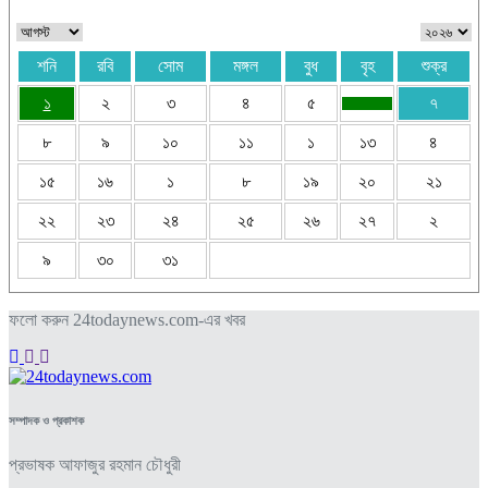
শনি
রবি
সোম
মঙ্গল
বুধ
বৃহ
শুক্র
১
২
৩
৪
৫
৭
৮
৯
১০
১১
১
১৩
৪
১৫
১৬
১
৮
১৯
২০
২১
২২
২৩
২৪
২৫
২৬
২৭
২
৯
৩০
৩১
ফলো করুন 24todaynews.com-এর খবর
সম্পাদক ও প্রকাশক
প্রভাষক আফাজুর রহমান চৌধুরী