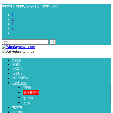
শুক্রবার ৭ আগস্ট, ২০২৬ | ২৩ শ্রাবণ, ১৪৩৩
প্রচ্ছদ
জাতীয়
রাজনীতি
অর্থনীতি
আন্তর্জাতিক
জেলা সংবাদ
হবিগঞ্জ
মৌলভীবাজার
সুনামগঞ্জ
সিলেট
বিনোদন
খেলাধুলা