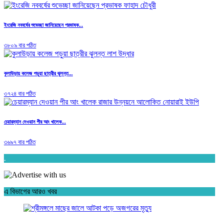
ইংরেজি নববর্ষের শুভেচ্ছা জানিয়েছেন প্রভাষক...
৩৮০৯ বার পঠিত
কুলাউড়ায় কলেজ পড়ুয়া ছাত্রীর ঝুলন্ত...
৩৭২৪ বার পঠিত
চেয়ারম্যান দেওয়ান পীর আং খালেক...
৩৬৯৭ বার পঠিত
.
এ বিভাগের আরও খবর