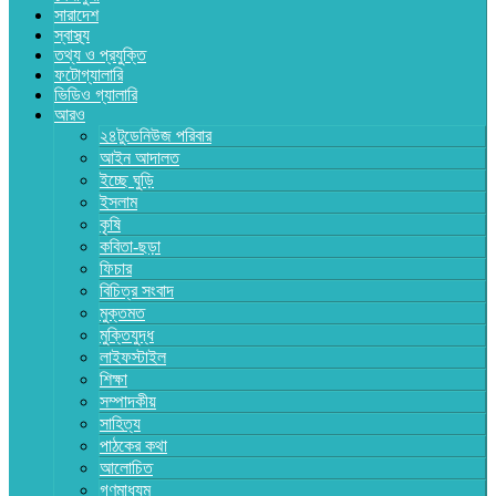
সারাদেশ
স্বাস্থ্য
তথ্য ও প্রযুক্তি
ফটোগ্যালারি
ভিডিও গ্যালারি
আরও
২৪টুডেনিউজ পরিবার
আইন আদালত
ইচ্ছে ঘুড়ি
ইসলাম
কৃষি
কবিতা-ছড়া
ফিচার
বিচিত্র সংবাদ
মুক্তমত
মুক্তিযুদ্ধ
লাইফস্টাইল
শিক্ষা
সম্পাদকীয়
সাহিত্য
পাঠকের কথা
আলোচিত
গণমাধ্যম