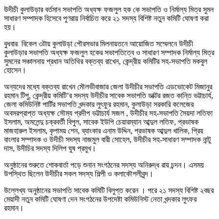
উদীচী কুলাউড়ার বর্তমান সভাপতি অধ্যক্ষ ফজলুল হক কে সভাপতি ও নির্মাল্য মিত্র সুমন
সাধারণ সম্পাদক হিসেবে পুণরায় নির্বাচিত করে ২১ সদস্য বিশিষ্ট নতুন কমিটি ঘোষণা করা
হয়।
বুধবার বিকেল ৩টায় কুলাউড়া পৌরসভার মিলনায়তনে আয়োজিত সম্মেলনে উদীচী
কুলাউড়ার সভাপতি অধ্যক্ষ ফজলুল হকের সভাপতিত্বে ও সাধারণ সম্পাদক নির্মাল্য মিত্র
সুমনের সঞ্চালনায় প্রধান অতিথির বক্তব্য রাখেন, কেন্দ্রীয় কমিটির সহ-সভাপতি মকবুল
হোসেন।
অন্যদের মধ্যে বক্তব্য রাখেন মৌলভীবাজার জেলা উদীচীর সভাপতি এডভোকেট মিজানুর
রহমান টিপু, কেন্দ্রীয় কমিটি’র সদস্য উদীচীর সাবেক সভাপতি ডাক্টর রজত কান্তি ভট্টাচার্য,
জেলা কমিউনিষ্ট পার্টির সভাপতি খন্দকার লুৎফুর রহমান, কুলাউড়া সরকারি কলেজের
অবসরপ্রাপ্ত অধ্যক্ষ সৌম্য প্রদীপ ভট্টাচার্য সজল , উদীচীর সহ-সভাপতি সৈয়দা লতিফা
ইসলাম, অমলেন্দু চক্রবর্তী বিপুল, সাবেক ইউপি চেয়ারম্যান আব্দুল লতিফ, প্রভাষক
মাজহারুল ইসলাম, কৃপাময় শেন, ব্যাংকার এনাম উদ্দিন, প্রভাষক আব্দুল খালিক, প্রিয়
বাংলার সম্পাদক ও উদীচী সদস্য নাজমুল বারী সোহেল, উদীচীর সহ-সাধারণ সম্পাদক নান্টু
দাস, উদীচির সদস্য দিলিপ ঘুষ প্রমুখ।
অনুষ্ঠানের শুরুতে শোকবার্তা পড়ে শুনান সংগঠনের সদস্য অনিরুদ্ধ রায় চন্দন। এসময়
উপস্থিত ছিলেন উদীচীর সকল সদস্য শিল্পী ও কলাকৌশলীবৃন্দ।
উল্লেখ্য অনুষ্ঠানের সভাপতি সাবেক কমিটি বিলুপ্ত করেন । পরে ২১ সদস্য বিশিষ্ট ২বছর
মেয়াদী নতুন কমিটি ঘোষণা দেন সংগঠনের উপদেষ্টা কমিউনিস্ট নেতা খন্দকার লুৎফর
রহমান।