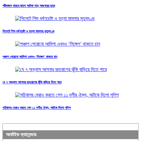
শ্রীমঙ্গলে মাছের জালে আটকা পড়ে অজগরের মৃত্যু
সিলেটে শিশু ধর্ষণচেষ্টা ও হত্যা মামলায় মৃত্যুদণ্ড
পঞ্চাশ পেরোনো আমিশা এখনও ‘সিঙ্গেল’ থাকতে চান
যে ৭ অভ্যাস আপনার হৃদরোগের ঝুঁকি বাড়িয়ে দিতে পারে
সচিবালয় ঘেরাও করতে গেল ১১ দলীয় ঐক্য, আটকে দিলো পুলিশ
আর্কাইভ ক্যালেন্ডার