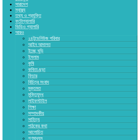
সারাদেশ
স্বাস্থ্য
তথ্য ও প্রযুক্তি
ফটোগ্যালারি
ভিডিও গ্যালারি
আরও
২৪টুডেনিউজ পরিবার
আইন আদালত
ইচ্ছে ঘুড়ি
ইসলাম
কৃষি
কবিতা-ছড়া
ফিচার
বিচিত্র সংবাদ
মুক্তমত
মুক্তিযুদ্ধ
লাইফস্টাইল
শিক্ষা
সম্পাদকীয়
সাহিত্য
পাঠকের কথা
আলোচিত
গণমাধ্যম