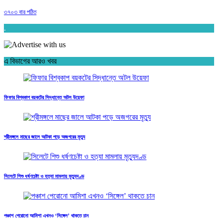
৩৭০৩ বার পঠিত
.
এ বিভাগের আরও খবর
ফিফার বিশ্বকাপ বয়কটের সিদ্ধান্তে অটল উয়েফা
শ্রীমঙ্গলে মাছের জালে আটকা পড়ে অজগরের মৃত্যু
সিলেটে শিশু ধর্ষণচেষ্টা ও হত্যা মামলায় মৃত্যুদণ্ড
পঞ্চাশ পেরোনো আমিশা এখনও ‘সিঙ্গেল’ থাকতে চান