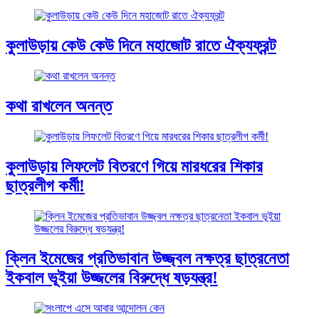
কুলাউড়ায় কেউ কেউ দিনে মহাজোট রাতে ঐক্যফ্রন্ট
কথা রাখলেন অনন্ত
কুলাউড়ায় লিফলেট বিতরণে গিয়ে মারধরের শিকার
ছাত্রলীগ কর্মী!
ক্লিন ইমেজের প্রতিভাবান উজ্জ্বল নক্ষত্র ছাত্রনেতা
ইকবাল ভূইয়া উজ্জলের বিরুদ্ধে ষড়যন্ত্র!