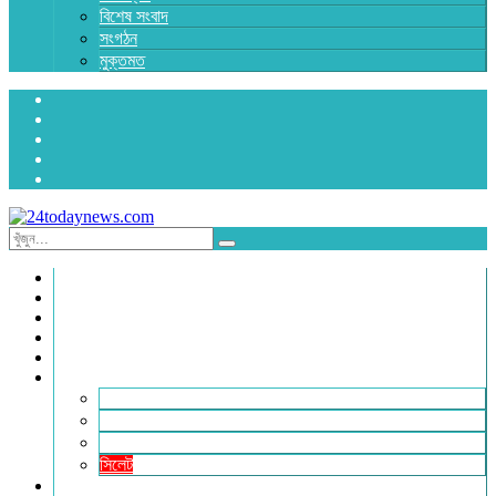
বিশেষ সংবাদ
সংগঠন
মুক্তমত
প্রচ্ছদ
জাতীয়
রাজনীতি
অর্থনীতি
আন্তর্জাতিক
জেলা সংবাদ
হবিগঞ্জ
মৌলভীবাজার
সুনামগঞ্জ
সিলেট
বিনোদন