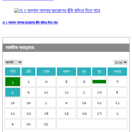
যে ৭ অভ্যাস আপনার হৃদরোগের ঝুঁকি বাড়িয়ে দিতে পারে
আর্কাইভ ক্যালেন্ডার
শনি
রবি
সোম
মঙ্গল
বুধ
বৃহ
শুক্র
১
২
৩
৪
৫
৭
৮
৯
১০
১১
১
১৩
৪
১৫
১৬
১
৮
১৯
২০
২১
২২
২৩
২৪
২৫
২৬
২৭
২
৯
৩০
৩১