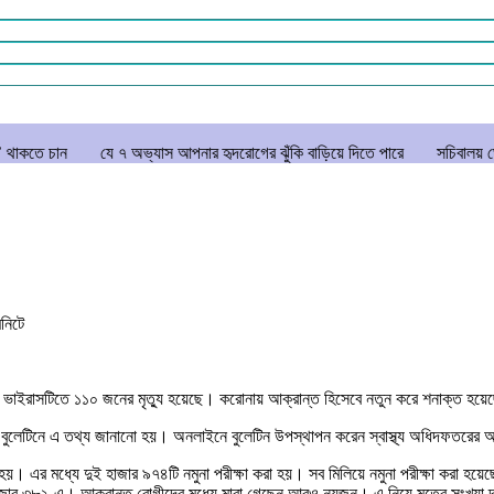
যে ৭ অভ্যাস আপনার হৃদরোগের ঝুঁকি বাড়িয়ে দিতে পারে
সচিবালয় ঘেরাও করতে গেল
িনিটে
য়ে ভাইরাসটিতে ১১০ জনের মৃত্যু হয়েছে। করোনায় আক্রান্ত হিসেবে নতুন করে শনাক্
েলথ বুলেটিনে এ তথ্য জানানো হয়। অনলাইনে বুলেটিন উপস্থাপন করেন স্বাস্থ্য অধিদফতরের
হয়। এর মধ্যে দুই হাজার ৯৭৪টি নমুনা পরীক্ষা করা হয়। সব মিলিয়ে নমুনা পরীক্ষা করা হ
াজার ৩৮২-এ। আক্রান্ত রোগীদের মধ্যে মারা গেছেন আরও নয়জন। এ নিয়ে মৃতের সংখ্যা 