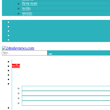
বিশেষ সংবাদ
সংগঠন
মুক্তমত
প্রচ্ছদ
জাতীয়
রাজনীতি
অর্থনীতি
আন্তর্জাতিক
জেলা সংবাদ
হবিগঞ্জ
মৌলভীবাজার
সুনামগঞ্জ
সিলেট
বিনোদন