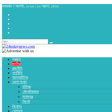
শুক্রবার ৭ আগস্ট, ২০২৬ | ২৩ শ্রাবণ, ১৪৩৩
প্রচ্ছদ
জাতীয়
রাজনীতি
অর্থনীতি
আন্তর্জাতিক
জেলা সংবাদ
হবিগঞ্জ
মৌলভীবাজার
সুনামগঞ্জ
সিলেট
বিনোদন
খেলাধুলা