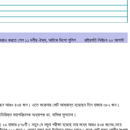
 ১১ দলীয় ঐক্য, আটকে দিলো পুলিশ
রাষ্ট্রপতি নির্বাচন ২০ আগস্ট
মানিকগঞ্জে পা
ত হয়েছেন আরও ৪৩৪ জন। এতে করোনায় মোট আক্রান্ত হয়েছেন তিন হাজার ৩৮২ জন।
 অতিরিক্ত মহাপরিচালক অধ্যাপক ডা. নাসিমা সুলতানা।
য়েছে ২৯ হাজার ৫৭৮টি। নতুন যে নমুনা পরীক্ষা হয়েছে তার মধ্যে আরও ৪৩৪ জনের দেহে
দাঁড়াল ১১০ জনে। এছাড়া সুস্থ হয়ে উঠেছেন আরও দুজন। ফলে মোট সুস্থ রোগীর সংখ্যা