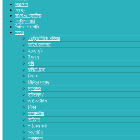
সারাদেশ
স্বাস্থ্য
তথ্য ও প্রযুক্তি
ফটোগ্যালারি
ভিডিও গ্যালারি
আরও
২৪টুডেনিউজ পরিবার
আইন আদালত
ইচ্ছে ঘুড়ি
ইসলাম
কৃষি
কবিতা-ছড়া
ফিচার
বিচিত্র সংবাদ
মুক্তমত
মুক্তিযুদ্ধ
লাইফস্টাইল
শিক্ষা
সম্পাদকীয়
সাহিত্য
পাঠকের কথা
আলোচিত
গণমাধ্যম