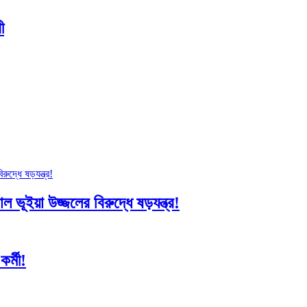
ী
 ভূইয়া উজ্জলের বিরুদ্ধে ষড়যন্ত্র!
র্মী!