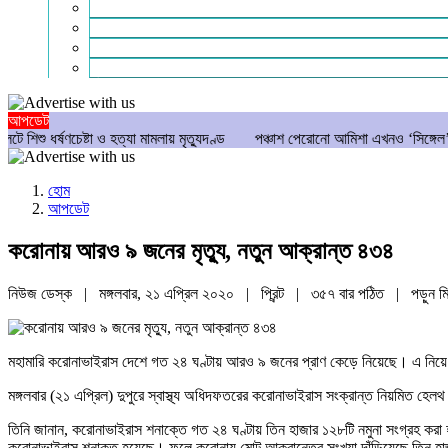
গণমাধ্যম
বিশেষ সংবাদ
সংগঠন
মুক্তমত
আপডেট
্টা ও হত্যা মামলায় মৃত্যুদণ্ড
পঞ্চাশ পেরোনো আমিশা এখনও ‘সিঙ্গেল’ থাকতে চান
হোম
আপডেট
করোনায় আরও ৯ জনের মৃত্যু, নতুন আক্রান্ত ৪৩৪
নিউজ ডেস্ক | মঙ্গলবার, ২১ এপ্রিল ২০২০ |
প্রিন্ট
|
৩৫৭ বার পঠিত
| পড়ুন
ম
মহামারি করোনাভাইরাস দেশে গত ২৪ ঘণ্টায় আরও ৯ জনের প্রাণ কেড়ে নিয়েছে। এ নি
মঙ্গলবার (২১ এপ্রিল) দুপুরে স্বাস্থ্য অধিদফতরের করোনাভাইরাস সংক্রান্ত নিয়মিত হ
তিনি জানান, করোনাভাইরাস শনাক্তে গত ২৪ ঘণ্টায় তিন হাজার ১২৮টি নমুনা সংগ্রহ করা 
করোনাভাইরাস শনাক্ত হয়েছে। ফলে করোনায় মোট আক্রান্তের সংখ্যা দাঁড়িয়েছে তিন হ