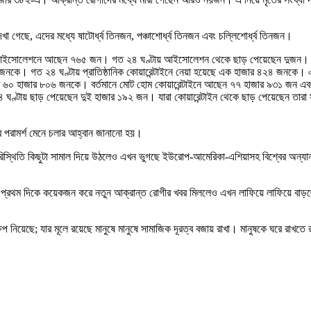
খা গেছে, এদের মধ্যে ষাটোর্ধ্ব তিনজন, পঞ্চাশোর্ধ্ব তিনজন এবং চল্লিশোর্ধ্ব তিনজন।
ট আইসোলেশনে আছেন ৭৬৫ জন। গত ২৪ ঘণ্টায় আইসোলেশন থেকে ছাড় পেয়েছেন দুজন। এ প
কে। গত ২৪ ঘণ্টায় প্রাতিষ্ঠানিক কোয়ারেন্টাইনে নেয়া হয়েছে এক হাজার ৪২৪ জনকে। এ প
াখ ৬০ হাজার ৮০৬ জনকে। বর্তমানে মোট হোম কোয়ারেন্টাইনে আছেন ৭৭ হাজার ৯৩১ জন এবং
টায় ছাড় পেয়েছেন দুই হাজার ১৯২ জন। যারা কোয়ারেন্টাইন থেকে ছাড় পেয়েছেন তারা সম্পূর
ের পরামর্শ মেনে চলার আহ্বান জানানো হয়।
রিস্থিতি কিছুটা সামাল দিয়ে উঠলেও এখন ভুগছে ইউরোপ-আমেরিকা-এশিয়াসহ বিশ্বের অন্যা
র প্রথম দিকে কয়েকজন করে নতুন আক্রান্ত রোগীর খবর মিললেও এখন লাফিয়ে লাফিয়ে বাড়ছ
প নিয়েছে; যার মূলে রয়েছে মানুষে মানুষে সামাজিক দূরত্ব বজায় রাখা। মানুষকে ঘরে রাখতে রা