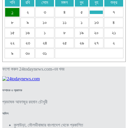
শনি
রবি
সোম
মঙ্গল
বুধ
বৃহ
শুক্র
১
২
৩
৪
৫
৭
৮
৯
১০
১১
১
১৩
৪
১৫
১৬
১
৮
১৯
২০
২১
২২
২৩
২৪
২৫
২৬
২৭
২
৯
৩০
৩১
ফলো করুন 24todaynews.com-এর খবর
সম্পাদক ও প্রকাশক
প্রভাষক আফাজুর রহমান চৌধুরী
অফিস
কুলাউড়া, মৌলভীবাজার বাংলাদেশ থেকে প্রকাশিত