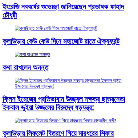
ইংরেজি নববর্ষের শুভেচ্ছা জানিয়েছেন প্রভাষক ফাহাদ
চৌধুরী
কুলাউড়ায় কেউ কেউ দিনে মহাজোট রাতে ঐক্যফ্রন্ট
কথা রাখলেন অনন্ত
ক্লিন ইমেজের প্রতিভাবান উজ্জ্বল নক্ষত্র ছাত্রনেতা
ইকবাল ভূইয়া উজ্জলের বিরুদ্ধে ষড়যন্ত্র!
কুলাউড়ায় লিফলেট বিতরণে গিয়ে মারধরের শিকার