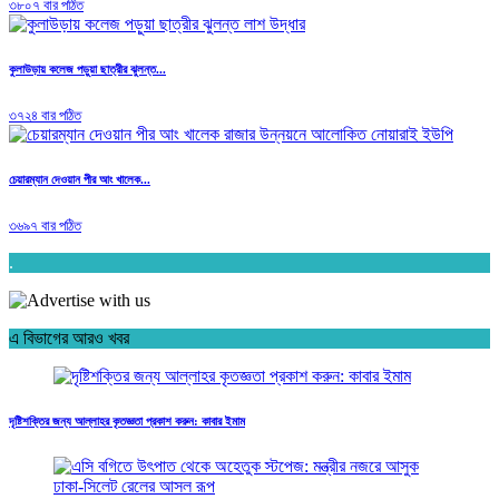
৩৮০৭ বার পঠিত
কুলাউড়ায় কলেজ পড়ুয়া ছাত্রীর ঝুলন্ত...
৩৭২৪ বার পঠিত
চেয়ারম্যান দেওয়ান পীর আং খালেক...
৩৬৯৭ বার পঠিত
.
এ বিভাগের আরও খবর
দৃষ্টিশক্তির জন্য আল্লাহর কৃতজ্ঞতা প্রকাশ করুন: কাবার ইমাম