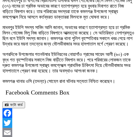
মদনমোহনপুর চা বাগানের খ্রিষ্টানটিলা এলাকার বাদল গোমেজের ছেলে মিলন গোমেজ মিলু
(৩৭) নামের চা শ্রমিক অভাবের কারণে হতাশাগ্রস্ত হয়ে বুধবার দিবাগত রাতে নিজ
বাড়িতে বিষপান করে। তার পরিবারের সদস্যরা তাকে কমলগঞ্জ উপজেলা স্বাস্থ্য
কমপ্লেক্সে নিয়ে আসলে কর্তব্যরত ডাক্তাররা মিলনকে মৃত ঘোষনা করে।
মাধবপুর ইউপি সদস্য সাবিদ আলি জানান, অভাবের কারণে হতাশাগ্রস্ত হয়ে চা শ্রমিক
মিলন গোমেজ মিলু নিজ বাড়িতে বিষপানে আত্মহত্যা করেছে। সে অতিরিক্ত নেশাগ্রস্তুও
ছিল বলে ইউপি সদস্য জানান। কমলগঞ্জ থানা পুলিশ বৃহস্পতিবার সকালে খবর পেয়ে লাশ
উদ্ধার করে ময়না তদন্তের জন্য মৌলভীবাজার সদর হাসপাতাল মর্গে প্রেরণ করেছে।
অপরদিকে উপজেলার পতনউষার ইউনিয়নের নোয়াগাঁও গ্রামের সায়েদ আলী (৬০) এক
বৃদ্ধ গত বৃহস্পতিবার সকালে নিজ বাড়ীতে বিষপান করে। পরে পরিবারের লোকজন তাকে
দ্রুত কমলগঞ্জ উপজেলা স্বাস্থ্য কমপ্লেক্সে প্রাথমিক চিকিৎসা দিয়ে মৌলভীবাজার সদর
হাসপাতালে প্রেরণ করা হয়েছে। তার অবস্থাও আশংকা জনক।
কমলগঞ্জ থানার ওসি (তদন্ত) সোহেল রানা ঘটনার সত্যতা নিশ্চিত করেছেন।
Facebook Comments Box
📸 ফটো কার্ড
Facebook
Twitter