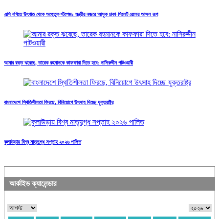
এসি বগিতে উৎপাত থেকে অহেতুক স্টপেজ: মন্ত্রীর নজরে আসুক ঢাকা-সিলেট রেলের আসল রূপ
আমার রক্ত ঝরেছে, তারেক রহমানকে কাফফারা দিতে হবে: নাসিরুদ্দীন পাটওয়ারী
বাংলাদেশে স্থিতিশীলতা ফিরছে, বিনিয়োগে উৎসাহ দিচ্ছে যুক্তরাষ্ট্র
কুলাউড়ায় বিশ্ব মাতৃদুগ্ধ সপ্তাহ ২০২৬ পালিত
আর্কাইভ ক্যালেন্ডার