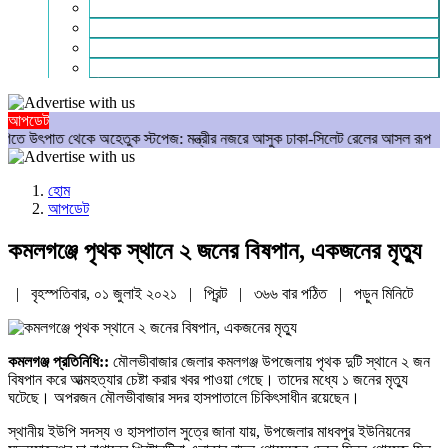
গণমাধ্যম
বিশেষ সংবাদ
সংগঠন
মুক্তমত
আপডেট
ত থেকে অহেতুক স্টপেজ: মন্ত্রীর নজরে আসুক ঢাকা-সিলেট রেলের আসল রূপ
আমার রক
হোম
আপডেট
কমলগঞ্জে পৃথক স্থানে ২ জনের বিষপান, একজনের মৃত্যু
| বৃহস্পতিবার, ০১ জুলাই ২০২১ |
প্রিন্ট
|
৩৬৬ বার পঠিত
| পড়ুন
মিনিটে
কমলগঞ্জ প্রতিনিধি::
মৌলভীবাজার জেলার কমলগঞ্জ উপজেলায় পৃথক দুটি স্থানে ২ জন
বিষপান করে আত্মহত্যার চেষ্টা করার খবর পাওয়া গেছে। তাদের মধ্যে ১ জনের মৃত্যু
ঘটেছে। অপরজন মৌলভীবাজার সদর হাসপাতালে চিকিৎসাধীন রয়েছেন।
স্থানীয় ইউপি সদস্য ও হাসপাতাল সুত্রে জানা যায়, উপজেলার মাধবপুর ইউনিয়নের