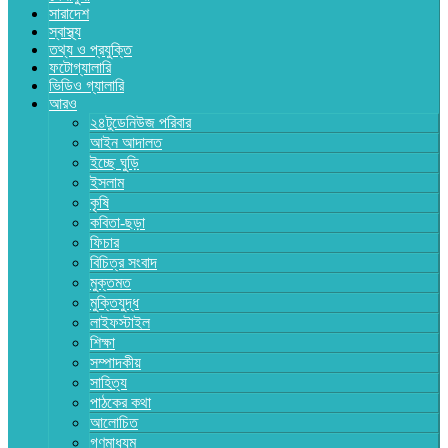
সারাদেশ
স্বাস্থ্য
তথ্য ও প্রযুক্তি
ফটোগ্যালারি
ভিডিও গ্যালারি
আরও
২৪টুডেনিউজ পরিবার
আইন আদালত
ইচ্ছে ঘুড়ি
ইসলাম
কৃষি
কবিতা-ছড়া
ফিচার
বিচিত্র সংবাদ
মুক্তমত
মুক্তিযুদ্ধ
লাইফস্টাইল
শিক্ষা
সম্পাদকীয়
সাহিত্য
পাঠকের কথা
আলোচিত
গণমাধ্যম