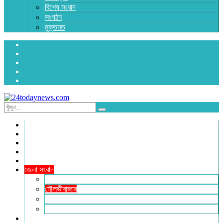
বিশেষ সংবাদ
সংগঠন
মুক্তমত
প্রচ্ছদ
জাতীয়
রাজনীতি
অর্থনীতি
আন্তর্জাতিক
জেলা সংবাদ
হবিগঞ্জ
মৌলভীবাজার
সুনামগঞ্জ
সিলেট
বিনোদন