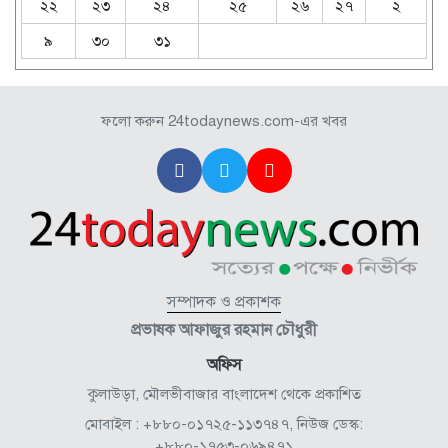
২২
২৩
২৪
২৫
২৬
২৭
২
৯
৩০
৩১
ফলো করুন 24todaynews.com-এর খবর
সম্পাদক ও প্রকাশক
প্রভাষক আফাজুর রহমান চৌধুরী
অফিস
কুলাউড়া, মৌলভীবাজার বাংলাদেশ থেকে প্রকাশিত
মোবাইল : +৮৮০-০১৭২৫-১১৩৭৪৭, নিউজ ডেস্ক:
+৮৮০-১৭৫৩-০৬৯৪৭১