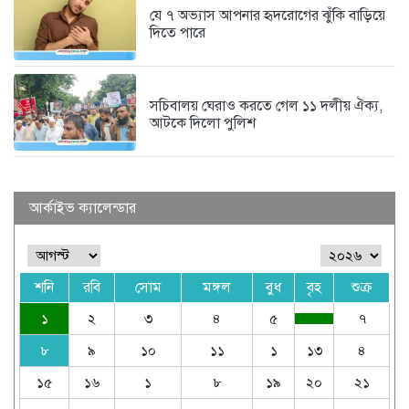
যে ৭ অভ্যাস আপনার হৃদরোগের ঝুঁকি বাড়িয়ে
দিতে পারে
সচিবালয় ঘেরাও করতে গেল ১১ দলীয় ঐক্য,
আটকে দিলো পুলিশ
আর্কাইভ ক্যালেন্ডার
শনি
রবি
সোম
মঙ্গল
বুধ
বৃহ
শুক্র
১
২
৩
৪
৫
৭
৮
৯
১০
১১
১
১৩
৪
১৫
১৬
১
৮
১৯
২০
২১