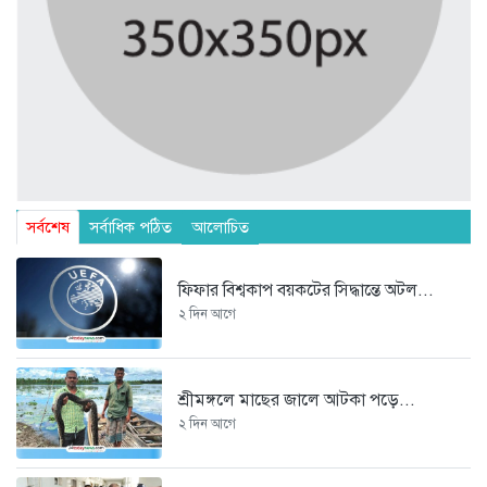
সর্বশেষ
সর্বাধিক পঠিত
আলোচিত
ফিফার বিশ্বকাপ বয়কটের সিদ্ধান্তে অটল...
২ দিন আগে
শ্রীমঙ্গলে মাছের জালে আটকা পড়ে...
২ দিন আগে