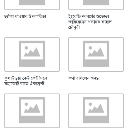
ছ্যাঁকা খাওয়ার উপকারিতা
ইংরেজি নববর্ষের শুভেচ্ছা
জানিয়েছেন প্রভাষক ফাহাদ
চৌধুরী
কুলাউড়ায় কেউ কেউ দিনে
কথা রাখলেন অনন্ত
মহাজোট রাতে ঐক্যফ্রন্ট