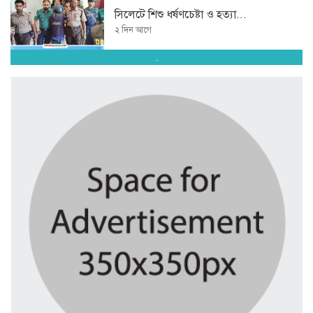
সিলেটে শিশু ধর্ষণচেষ্টা ও হত্যা...
২ দিন আগে
.
পঞ্চাশ পেরোনো আমিশা এখনও ‘সিঙ্গেল’...
২ দিন আগে
যে ৭ অভ্যাস আপনার হৃদরোগের...
২ দিন আগে
সচিবালয় ঘেরাও করতে গেল ১১...
২ দিন আগে
রাষ্ট্রপতি নির্বাচন ২০ আগস্ট
২ দিন আগে