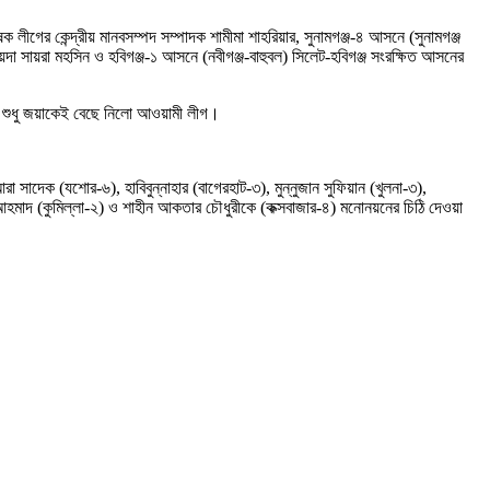
লীগের কেন্দ্রীয় মানবসম্পদ সম্পাদক শামীমা শাহরিয়ার, সুনামগঞ্জ-৪ আসনে (সুনামগঞ্জ
া সায়রা মহসিন ও হবিগঞ্জ-১ আসনে (নবীগঞ্জ-বাহুবল) সিলেট-হবিগঞ্জ সংরক্ষিত আসনের
বে শুধু জয়াকেই বেছে নিলো আওয়ামী লীগ।
া সাদেক (যশোর-৬), হাবিবুন্নাহার (বাগেরহাট-৩), মুন্নুজান সুফিয়ান (খুলনা-৩),
 আহমাদ (কুমিল্লা-২) ও শাহীন আকতার চৌধুরীকে (কক্সবাজার-৪) মনোনয়নের চিঠি দেওয়া