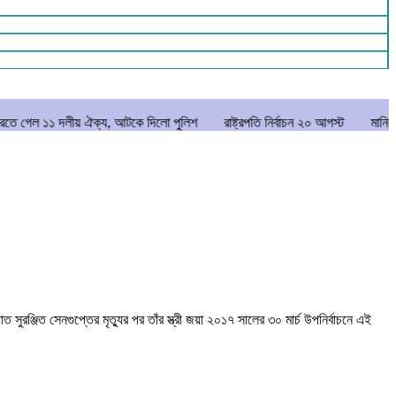
ীয় ঐক্য, আটকে দিলো পুলিশ
রাষ্ট্রপতি নির্বাচন ২০ আগস্ট
মানিকগঞ্জে পাটের ভরা
ঞ্জিত সেনগুপ্তের মৃত্যুর পর তাঁর স্ত্রী জয়া ২০১৭ সালের ৩০ মার্চ উপনির্বাচনে এই