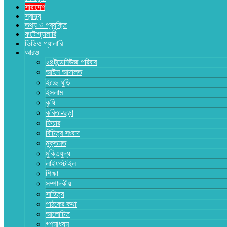
সারাদেশ
স্বাস্থ্য
তথ্য ও প্রযুক্তি
ফটোগ্যালারি
ভিডিও গ্যালারি
আরও
২৪টুডেনিউজ পরিবার
আইন আদালত
ইচ্ছে ঘুড়ি
ইসলাম
কৃষি
কবিতা-ছড়া
ফিচার
বিচিত্র সংবাদ
মুক্তমত
মুক্তিযুদ্ধ
লাইফস্টাইল
শিক্ষা
সম্পাদকীয়
সাহিত্য
পাঠকের কথা
আলোচিত
গণমাধ্যম