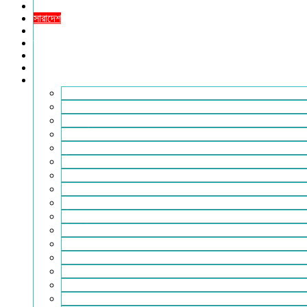
খেলাধুলা
সারাদেশ
স্বাস্থ্য
তথ্য ও প্রযুক্তি
ফটোগ্যালারি
ভিডিও গ্যালারি
আরও
২৪টুডেনিউজ পরিবার
আইন আদালত
ইচ্ছে ঘুড়ি
ইসলাম
কৃষি
কবিতা-ছড়া
ফিচার
বিচিত্র সংবাদ
মুক্তমত
মুক্তিযুদ্ধ
লাইফস্টাইল
শিক্ষা
সম্পাদকীয়
সাহিত্য
পাঠকের কথা
আলোচিত