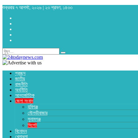
শুক্রবার ৭ আগস্ট, ২০২৬ | ২৩ শ্রাবণ, ১৪৩৩
প্রচ্ছদ
জাতীয়
রাজনীতি
অর্থনীতি
আন্তর্জাতিক
জেলা সংবাদ
হবিগঞ্জ
মৌলভীবাজার
সুনামগঞ্জ
সিলেট
বিনোদন
খেলাধুলা