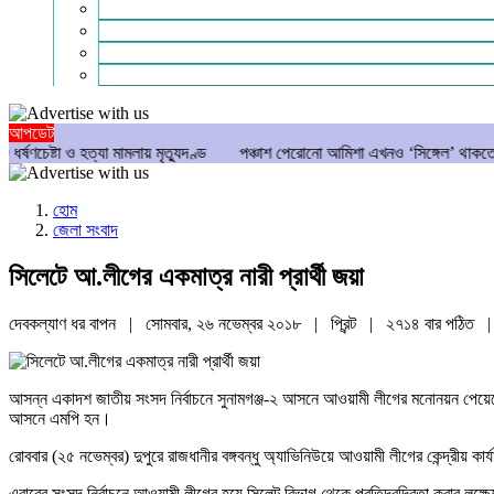
গণমাধ্যম
বিশেষ সংবাদ
সংগঠন
মুক্তমত
আপডেট
ত্যা মামলায় মৃত্যুদণ্ড
পঞ্চাশ পেরোনো আমিশা এখনও ‘সিঙ্গেল’ থাকতে চান
যে ৭ 
হোম
জেলা সংবাদ
সিলেটে আ.লীগের একমাত্র নারী প্রার্থী জয়া
দেবকল্যাণ ধর বাপন | সোমবার, ২৬ নভেম্বর ২০১৮ |
প্রিন্ট
|
২৭১৪ বার পঠিত
|
আসন্ন একাদশ জাতীয় সংসদ নির্বাচনে সুনামগঞ্জ-২ আসনে আওয়ামী লীগের মনোনয়ন পেয়েছেন জয়
আসনে এমপি হন।
রোববার (২৫ নভেম্বর) দুপুরে রাজধানীর বঙ্গবন্ধু অ্যাভিনিউয়ে আওয়ামী লীগের কেন্দ্রীয় কা
এবারের সংসদ নির্বাচনে আওয়ামী লীগের হয়ে সিলেট বিভাগ থেকে প্রতিদ্বন্দ্বিতা করার