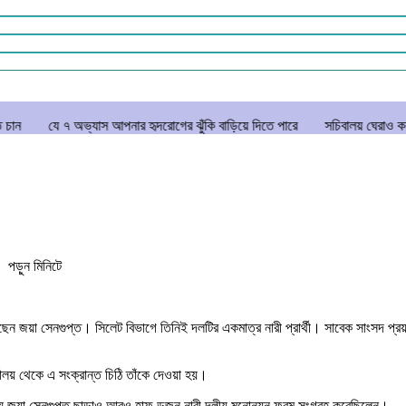
অভ্যাস আপনার হৃদরোগের ঝুঁকি বাড়িয়ে দিতে পারে
সচিবালয় ঘেরাও করতে গেল ১১ দল
 পড়ুন
মিনিটে
া সেনগুপ্ত। সিলেট বিভাগে তিনিই দলটির একমাত্র নারী প্রার্থী। সাবেক সাংসদ প্রয়াত সুর
র্যালয় থেকে এ সংক্রান্ত চিঠি তাঁকে দেওয়া হয়।
 লক্ষ্যে জয়া সেনগুপ্ত ছাড়াও আরও হাফ ডজন নারী দলীয় মনোনয়ন ফরম সংগ্রহ করেছিলেন।