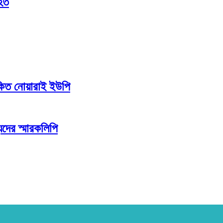
আহত
কিত নোয়ারাই ইউপি
দের স্মারকলিপি