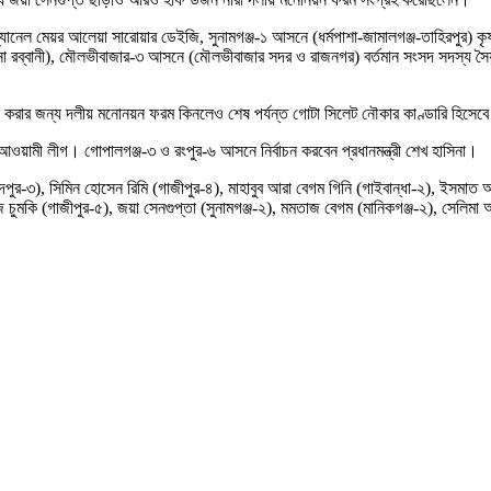
নেল মেয়র আলেয়া সারোয়ার ডেইজি, সুনামগঞ্জ-১ আসনে (ধর্মপাশা-জামালগঞ্জ-তাহিরপুর) কৃষক 
না রব্বানী), মৌলভীবাজার-৩ আসনে (মৌলভীবাজার সদর ও রাজনগর) বর্তমান সংসদ সদস্য সৈয়দ
বাচন করার জন্য দলীয় মনোনয়ন ফরম কিনলেও শেষ পর্যন্ত গোটা সিলেট নৌকার কাণ্ডারি হিসে
য়ামী লীগ। গোপালগঞ্জ-৩ ও রংপুর-৬ আসনে নির্বাচন করবেন প্রধানমন্ত্রী শেখ হাসিনা।
দপুর-৩), সিমিন হোসেন রিমি (গাজীপুর-৪), মাহাবুব আরা বেগম গিনি (গাইবান্ধা-২), ইসমাত আর
 চুমকি (গাজীপুর-৫), জয়া সেনগুপ্তা (সুনামগঞ্জ-২), মমতাজ বেগম (মানিকগঞ্জ-২), সেলিমা