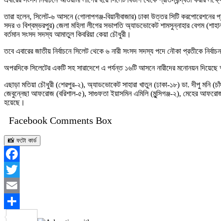
তারা হলেন, সিলেট-৬ আসনে (গোলাপগঞ্জ-বিয়ানীবাজার) ঢাকা উত্তর সিটি করপোরেশনের প্যা
সদর ও বিশ্বম্ভরপুর) জেলা মহিলা লীগের সভাপতি অ্যাডভোকেট শামসুন্নাহার বেগম (শাহা
বর্তমান সংসদ সদস্য আমাতুল কিবরিয়া কেয়া চৌধুরী।
তবে এবারের জাতীয় নির্বাচনে সিলেট থেকে ৬ নারী সংসদ সদস্য পদে নৌকা প্রতীকে নির্
অপরদিকে সিলেটের একটি সহ সারাদেশে এ পর্যন্ত ১৬টি আসনে নারীদের মনোনয়ন দিয়েছে আও
এছাড়া মতিয়া চৌধুরী (শেরপুর-২), অ্যাডভোকেট সাহারা খাতুন (ঢাকা-১৮) ডা. দীপু মনি (চাঁ
জেবুন্নেছা আফরোজ (বরিশাল-৫), সাগুফতা ইয়াসমিন এমিলি (মুন্সিগঞ্জ-২), মেহের আফরোজ
হয়েছে।
Facebook Comments Box
📸 ফটো কার্ড
Facebook
Twitter
Email
Share