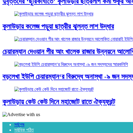
দুর্বৃত্তদের ‘ছুরিকাঘাতে’ কুলাউড়ার ছাত্রলীগ কর্মী শুকুর 
কুলাউড়ায় কলেজ পড়ুয়া ছাত্রীর ঝুলন্ত লাশ উদ্ধার
চেয়ারম্যান দেওয়ান পীর আং খালেক রাজার উন্নয়নে আলো
বড়লেখা ইউপি চেয়ারম্যান‘র বিরুদ্ধে অনাস্থা -৯ জন সদস্য
কুলাউড়ায় কেউ কেউ দিনে মহাজোট রাতে ঐক্যফ্রন্ট
সর্বশেষ
সর্বাধিক পঠিত