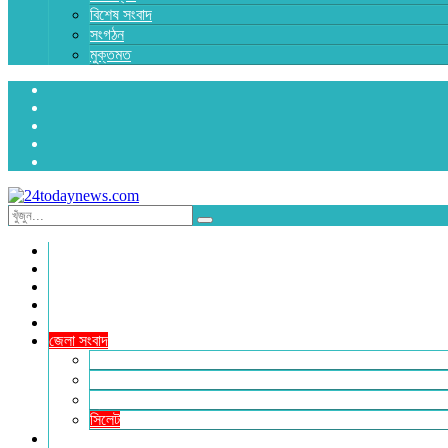
বিশেষ সংবাদ
সংগঠন
মুক্তমত
প্রচ্ছদ
জাতীয়
রাজনীতি
অর্থনীতি
আন্তর্জাতিক
জেলা সংবাদ
হবিগঞ্জ
মৌলভীবাজার
সুনামগঞ্জ
সিলেট
বিনোদন