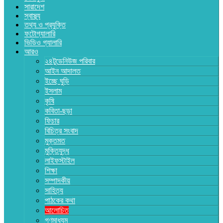
সারাদেশ
স্বাস্থ্য
তথ্য ও প্রযুক্তি
ফটোগ্যালারি
ভিডিও গ্যালারি
আরও
২৪টুডেনিউজ পরিবার
আইন আদালত
ইচ্ছে ঘুড়ি
ইসলাম
কৃষি
কবিতা-ছড়া
ফিচার
বিচিত্র সংবাদ
মুক্তমত
মুক্তিযুদ্ধ
লাইফস্টাইল
শিক্ষা
সম্পাদকীয়
সাহিত্য
পাঠকের কথা
আলোচিত
গণমাধ্যম