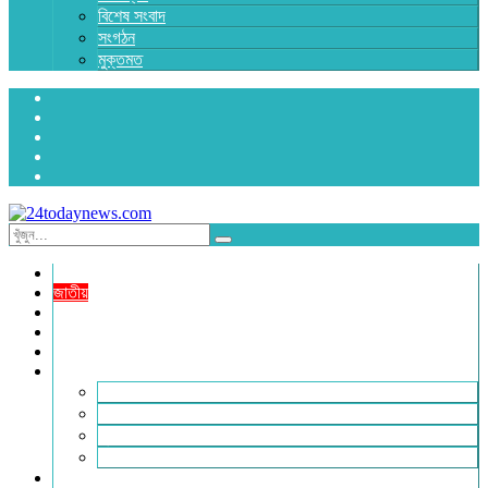
বিশেষ সংবাদ
সংগঠন
মুক্তমত
প্রচ্ছদ
জাতীয়
রাজনীতি
অর্থনীতি
আন্তর্জাতিক
জেলা সংবাদ
হবিগঞ্জ
মৌলভীবাজার
সুনামগঞ্জ
সিলেট
বিনোদন