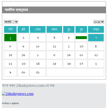
আর্কাইভ ক্যালেন্ডার
শনি
রবি
সোম
মঙ্গল
বুধ
বৃহ
শুক্র
১
২
৩
৪
৫
৭
৮
৯
১০
১১
১
১৩
৪
১৫
১৬
১
৮
১৯
২০
২১
২২
২৩
২৪
২৫
২৬
২৭
২
৯
৩০
৩১
ফলো করুন 24todaynews.com-এর খবর
সম্পাদক ও প্রকাশক