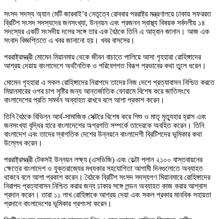
সংসদ সদস্য অ্যান মেটি জারবাই’র নেতৃত্বে রোববার পররাষ্ট্র মন্ত্রণালয়ে ঢাকায় সফররত
ব্রিটিশ সংসদ সদস্যদের জনসংখ্যা, উন্নয়ন এবং প্রজনন স্বাস্থ্য বিষয়ক সর্বদলীয় ১৪
সদস্যের একটি সংসদীয় দলের সঙ্গে তার এক বৈঠকে তিনি এ আহ্বান জানান। আজ এক
সংবাদ বিজ্ঞপ্তিতে এ খবর জানানো হয়। খবর বাসসের।
পররাষ্ট্রমন্ত্রী মোমেন মিয়ানমার থেকে জীবন বাচাতে পালিয়ে আসা গৃহহারা রোহিঙ্গাদের
আশ্রয় দেয়ায় বাংলাদেশে অর্থনৈতিক ও পরিবেশগত বিরূপ প্রভাবের কথা তুলে ধরেন।
মোমেন গৃহহারা এ সকল রোহিঙ্গাদের নিরাপদে তাদের নিজ দেশে প্রত্যাবাসন নিশ্চিত করতে
মিয়ানমারের ওপর চাপ সৃষ্টির জন্য আন্তর্জাতিক ফোরামে বিশেষ করে জাতিসংঘে
বাংলাদেশের প্রতি সমর্থন অব্যাহত রাখবে বলে আশা প্রকাশ করেন।
তিনি বৈঠকে বিভিন্ন আর্থ-সামাজিক সেক্টরে বিশেষ করে শিশু ও মাতৃ মৃত্যুহার হ্রাস এবং
জনসংখ্যা বৃদ্ধির হারে বাংলাদেশের অগ্রগতি সম্পর্কে তাদেরকে অবহিত করেন। তিনি
বাংলাদেশ এবং তাদের স্বাগতিক দেশের উন্নয়নে বাংলাদেশী ব্রিটিশদের ভূমিকার কথা
উল্লেখ করেন।
পররাষ্ট্রমন্ত্রী টেকসই উন্নয়ন লক্ষ্য (এসডিজি) এবং ডেল্টা প্লান ২১০০ বাস্তবায়নের
ক্ষেত্রে বাংলাদেশ ও যুক্তরাজ্যের মধ্যকার সহযোগিতা আগামী দিনগুলোতে অব্যাহত
থাকবে বলে আশা প্রকাশ করেন। বৈঠকে ব্রিটিশ সংসদ সদস্যগণ মিয়ানমারে রোহিঙ্গাদের
নিরাপদ প্রত্যাবাসন নিশ্চিত করার জন্য ঢাকার সঙ্গে লন্ডন অব্যাহত কাজ করার আশ্বাস
প্রদান করেন। তারা ১১ লাখ রোহিঙ্গাকে আশ্রয় দেয়া এবং সকল প্রকার মানবিক সহায়তা
প্রদানে বাংলাদেশের ভূমিকার প্রশংসা করেন।