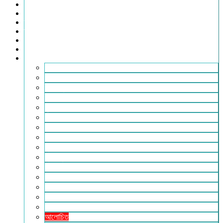
খেলাধুলা
সারাদেশ
স্বাস্থ্য
তথ্য ও প্রযুক্তি
ফটোগ্যালারি
ভিডিও গ্যালারি
আরও
২৪টুডেনিউজ পরিবার
আইন আদালত
ইচ্ছে ঘুড়ি
ইসলাম
কৃষি
কবিতা-ছড়া
ফিচার
বিচিত্র সংবাদ
মুক্তমত
মুক্তিযুদ্ধ
লাইফস্টাইল
শিক্ষা
সম্পাদকীয়
সাহিত্য
পাঠকের কথা
আলোচিত