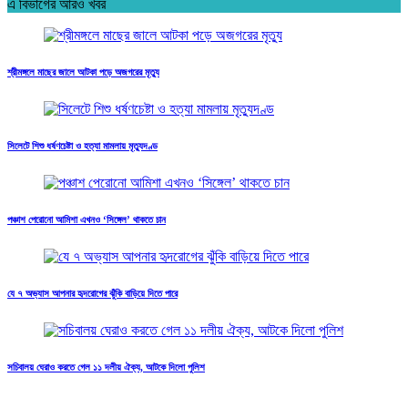
এ বিভাগের আরও খবর
শ্রীমঙ্গলে মাছের জালে আটকা পড়ে অজগরের মৃত্যু
সিলেটে শিশু ধর্ষণচেষ্টা ও হত্যা মামলায় মৃত্যুদণ্ড
পঞ্চাশ পেরোনো আমিশা এখনও ‘সিঙ্গেল’ থাকতে চান
যে ৭ অভ্যাস আপনার হৃদরোগের ঝুঁকি বাড়িয়ে দিতে পারে
সচিবালয় ঘেরাও করতে গেল ১১ দলীয় ঐক্য, আটকে দিলো পুলিশ