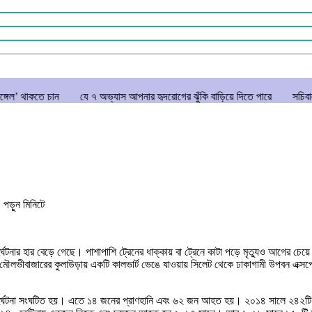
যে ৭ অভ্যাস আপনার হৃদরোগের ঝুঁকি বাড়িয়ে দিতে পারে
সচিবালয় ঘেরাও করতে
পড়ুন
মিনিটে
দুর্ঘটনার হার বেড়ে গেছে। পাশাপাশি ট্রেনের ধাক্কায় বা ট্রেনে কাটা পড়ে মৃত্যুও আগের 
ীবাজারের কুলাউড়ায় একটি কালভার্ট ভেঙে যাওয়ায় সিলেট থেকে ঢাকাগামী উপবন এক্সপ্রে
৬টি দুর্ঘটনা সংঘটিত হয়। এতে ১৪ জনের প্রাণহানি এবং ৬২ জন আহত হয়। ২০১৪ সালে ২৪২ট