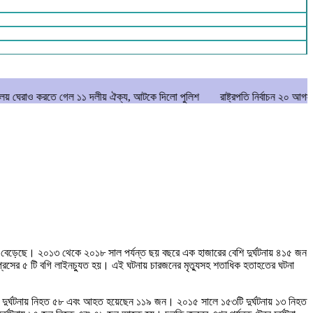
 গেল ১১ দলীয় ঐক্য, আটকে দিলো পুলিশ
রাষ্ট্রপতি নির্বাচন ২০ আগস্ট
মানিকগঞ্জ
চেয়ে বেড়েছে। ২০১৩ থেকে ২০১৮ সাল পর্যন্ত ছয় বছরে এক হাজারের বেশি দুর্ঘটনায় ৪১৫ জন
সের ৫ টি বগি লাইনচ্যুত হয়। এই ঘটনায় চারজনের মৃত্যুসহ শতাধিক হতাহতের ঘটনা
ি দুর্ঘটনায় নিহত ৫৮ এবং আহত হয়েছেন ১১৯ জন। ২০১৫ সালে ১৫৩টি দুর্ঘটনায় ১৩ নিহত