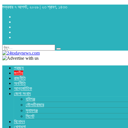
শুক্রবার ৭ আগস্ট, ২০২৬ | ২৩ শ্রাবণ, ১৪৩৩
প্রচ্ছদ
জাতীয়
রাজনীতি
অর্থনীতি
আন্তর্জাতিক
জেলা সংবাদ
হবিগঞ্জ
মৌলভীবাজার
সুনামগঞ্জ
সিলেট
বিনোদন
খেলাধুলা