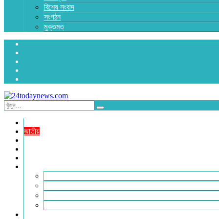
বিশেষ সংবাদ
সংগঠন
মুক্তমত
প্রচ্ছদ
জাতীয়
রাজনীতি
অর্থনীতি
আন্তর্জাতিক
জেলা সংবাদ
হবিগঞ্জ
মৌলভীবাজার
সুনামগঞ্জ
সিলেট
বিনোদন