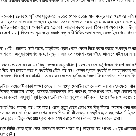
 দুর্ঘটনায় একজন নিহত এবং ছয়জন আহত হন ২০১৭ সালে। আর ২০১৮ সালে ১৫০টি দুর্ঘট
চ্ছেন অনেকে। রেলওয়ে পুলিশের সূত্রমতে, ২০১৩ থেকে ২০১৮ সাল পর্যন্ত সারা দেশে রেলল
০ জনে। ২০১৫ সালে মারা গেছেন ৮২১ জন, ২০১৬ সালে তা বেড়ে হয় ৯৭১ এবং ২০১৭ সালে ২ 
তাজনিত কারণে মৃত্যু। অপরাধীরাও হত্যাকা- আড়াল করতে রেললাইনে লাশ ফেলে যায়। উদ্ধার
সময় লেগে যায়। নিহতদের মৃতদেহের ময়নাতদন্তকারী চিকিৎসকরা বলেন, রেললাইন থেকে উদ্ধ
ে ২১টি। মামলায় উঠে আসে, যাত্রীদের ট্রেন থেকে ফেলে দিয়ে হত্যা করছে সংঘবদ্ধ অপরাধীর
১০ শতাংশ অসুস্থতাজনিত কারণে মৃত্যু। আর ৩০ শতাংশ মৃত্যু ঘটছে কানে মোবাইল ফোন 
ক। এসব লেভেল ক্রসিংয়ের কিছু রেলওয়ে অনুমোদিত। সেখানে রেল কর্তৃপক্ষের নিয়োগ করা ক
া দিয়ে যান চলাচল করে বা পথচারীরা হেঁটে পার হন। সেসব স্থানে পথচারী বা যানচালকদের সত
িন জনবলও নিয়োগ করা যায়নি। তবে এসব লেভেল ক্রসিংকে বৈধতা দিয়ে সেখানে গেটম্যান নি
ক্ষণে দুর্ঘটনার কয়েকেটি কারণ পাওয়া গেছে। এর মধ্যে মোবাইল ফোনে কথা বলা বা হেডফোনে গ
ে সেদিকেই মনোযোগ থাকে), অসতর্ক-অন্যমনস্ক হয়ে পারাপার, আশপাশের প্রচ- শব্দে ট্রেনের শ
ের কারণে ‘অসুস্থ’ ব্যক্তিদের দুর্ঘটনাজনিত মৃত্যুও একটি কারণ হিসেবে উল্লেখ করেছে
রাধীরাও সহজে পার পেয়ে যায়। রেলে মৃত্যু রোধে রেলওয়ের কিছু বিষয়ে পদক্ষেপ নেয়া জরু
াক্ত হবে না, ট্রেন অপারেশন করতে গিয়ে কী কী সমস্যার সম্মুখীন হতে হয়, তা-ও চিহ্নিত হব
ে তদন্তের দায়িত্ব দেওয়ায় দ্রুত কাজ শেষ করতে পারেন না বলেও মনে করেন তারা।
র মধ্যে নির্দিষ্ট লোক ছাড়া কেউ অবস্থান করতে পারবে না। লাইনের দুই পাশের ২০ ফুট এল
াহরণ নেই।