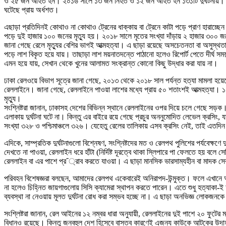
ও ২৫ জন আহত হন। ২০১৬ সালে ১৩ জন নিহত ও ১২ জন আহত হন ১৩১টি দুর্ঘটনায়। ১৪০
ঘটেছে প্রায় অর্ধশত।
এছাড়া প্রতিদিনই কোথাও না কোথাও ট্রেনের ধাক্কায় বা ট্রেনে কাটা পড়ে প্রাণ হারা
পড়ে দুই হাজার ১০০ জনের মৃত্যু হয়। ২০১৮ সালে মৃতের সংখ্যা দাঁড়ায় ২ হাজার ৩০
জানা গেছে রেলে মৃত্যুর বেশির ভাগই আত্মহত্যা। এ ছাড়া রয়েছে অসচেতনতা বা অসুস্থ
পড়ে লাশ বিকৃত হয়ে যায়। তাছাড়া লাশ ময়নাতদন্তে পাঠানো হলেও রিপোর্ট পেতে দীর্ঘ 
এমন হয়ে যায়, সেখান থেকে খুনের আলামত সংক্রান্ত কোনো কিছু উদ্ধার করা যায় না।
ঢাকা রেলওয়ে বিভাগ সূত্রে জানা গেছে, ২০১৩ থেকে ২০১৮ সাল পর্যন্ত হত্যা মামলা হয়েছ
রেললাইনে। জানা গেছে, রেললাইনে পাওয়া লাশের মধ্যে প্রায় ৫০ শতাংশই আত্মহত্যা। 
মৃত্যু।
সংশ্নিষ্টরা জানান, ঢাকাসহ দেশের বিভিন্ন স্থানে রেললাইনের ওপর দিয়ে চলে গেছে সড়
এলাকায় দুর্ঘটনা ঘটে না। কিন্তু এর বাইরে রয়ে গেছে প্রচুর অননুমোদিত লেভেল ক্রসিং, য
সংখ্যা ৩২৮ ও পশ্চিমাঞ্চলে ৩২৬। যেহেতু রেলের তালিকায় এসব ক্রসিং নেই, তাই এতদ
এদিকে, সাম্প্রতিক দুর্ঘটনাগুলো বিশ্নেষণ, সংশ্নিষ্টদের মত ও রেলপথ পুলিশের পর্যবে
দেখতে না পাওয়া, রেললাইন ধরে হাঁটা (নির্দিষ্ট দূরত্বে থাকা স্লিপারে পা ফেলতে হয় বল
রেললাইন বা এর পাশে প্র¯্রাব করতে যাওয়া। এ ছাড়া মানসিক ভারসাম্যহীন বা মাদক সেবন
পরিবহন বিশেষজ্ঞরা বলছেন, আমাদের রেলপথ একেবারেই অনিরাপদ-উন্মুক্ত। ফলে এখানে অপ
না হলেও চিহ্নিত জায়গাগুলোয় সিসি ক্যামেরা স্থাপন করতে পারেন। এতে শুধু হত্যাকা-ই শন
ব্যবস্থা না নেওয়ায় মূলত দুর্ঘটনা রোধ করা সম্ভব হচ্ছে না। এ ছাড়া অনভিজ্ঞ লোকজনক
সংশ্লিষ্টরা জানান, রেল আইনের ১২ নম্বর ধারা অনুযায়ী, রেললাইনের দুই পাশে ২০ ফুটে
বিধানও রয়েছে। কিন্তু জনবহুল দেশ হিসেবে বাস্তব কারণেই এজন্য কাউকে আটকের উদ