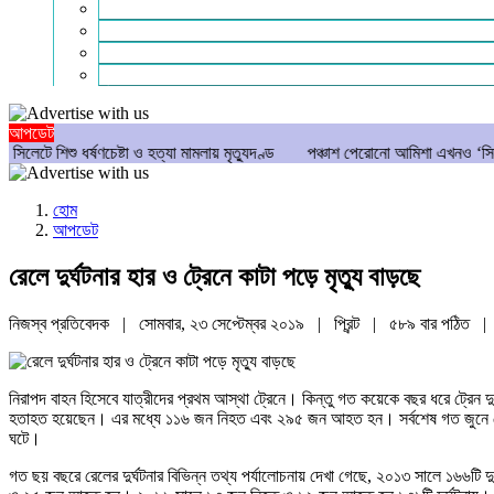
গণমাধ্যম
বিশেষ সংবাদ
সংগঠন
মুক্তমত
আপডেট
ষণচেষ্টা ও হত্যা মামলায় মৃত্যুদণ্ড
পঞ্চাশ পেরোনো আমিশা এখনও ‘সিঙ্গেল’ থাকতে চান
হোম
আপডেট
রেলে দুর্ঘটনার হার ও ট্রেনে কাটা পড়ে মৃত্যু বাড়ছে
নিজস্ব প্রতিবেদক | সোমবার, ২৩ সেপ্টেম্বর ২০১৯ |
প্রিন্ট
|
৫৮৯ বার পঠিত
| 
নিরাপদ বাহন হিসেবে যাত্রীদের প্রথম আস্থা ট্রেনে। কিন্তু গত কয়েকে বছর ধরে ট্রেন 
হতাহত হয়েছেন। এর মধ্যে ১১৬ জন নিহত এবং ২৯৫ জন আহত হন। সর্বশেষ গত জুনে মৌলভ
ঘটে।
গত ছয় বছরে রেলের দুর্ঘটনার বিভিন্ন তথ্য পর্যালোচনায় দেখা গেছে, ২০১৩ সালে ১৬