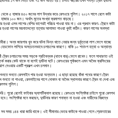
নায় ১৭ জন নিহত এবং ৭১ জন আহত হয়। চলতি বছরের এখন পর্যন্ত ট্রেন দুর্ঘটনা
াইন থেকে ৫ হাজার ৪৫০ জনের লাশ উদ্ধার করে রেলওয়ে পুলিশ। ২০১৭ সালে রেলে কাটা
হাজার ১০০ জন। অর্থাৎ মৃতের সংখ্যা ক্রমাগত বাড়ছে।
 হওয়া এসব লাশের বেশির ভাগেরই পরিচয় পাওয়া যায় না। এর প্রধান কারণ- ট্রেনে কাটা
ার হওয়া লাশের ময়নাতদন্তে হত্যার আলামত পাওয়া খুবই কঠিন। কারণ লাশের অবস্থা
া। অন্য জায়গায় খুন করে ঘটনা ভিন্ন খাতে নেয়ার জন্য দুর্বৃত্তরা লাশ ফেলে যাচ্ছে
বা হেডফোন লাগিয়ে অসচেতনভাবে চলাচলের কারণে। বাকি ১০ শতাংশ হত্যা ও অন্যান্য
র্মী ট্রেন চলাচলের সময় সড়কে প্রতিবন্ধক (ধাতব বার) ফেলে রাখেন। ফলে সাধারণত ওই
র্ক করার কেউ থাকে না বলেই দুর্ঘটনা ঘটে। রেলওয়ের পূর্বাঞ্চলে এমন অবৈধ ক্রসিংয়ের
য়োগ দেওয়ার একটি প্রকল্প এখন চলমান।
ান শুনতে শুনতে রেললাইন পার হওয়া অন্যতম। এ ছাড়া রয়েছে বাঁকা পথের কারণে ট্রেন
ব্দ শুনতে না পাওয়া, রেললাইনের পাশে দোকান বা অবৈধ স্থাপনার কারণে ট্রেন না দেখা এবং
 রেলপথ পুলিশ।
রি। পুরো রেলেই ফাইবার অ্যাপটিক্যাল রয়েছে। রেলওয়ে সংশ্লিষ্টরা চাইলে পুরো রেলপথ
ে। সংশ্লিষ্টরা মনে করছেন, দুর্ঘটনার কারণ শনাক্ত না হওয়া এবং দায়ীদের বিরুদ্ধে
াকায় সব সময় ১৪৪ ধারা জারি থাকে। ওই সীমানার ভেতর কাউকে পাওয়া গেলে গ্রেফতারের